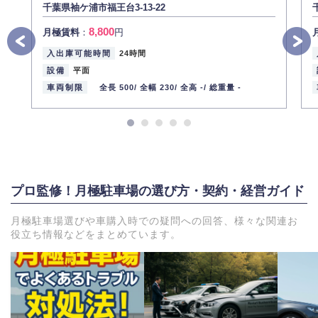
千葉県袖ケ浦市福王台3-13-22
8,800
月極賃料
：
円
入出庫可能時間
24時間
設備
平面
車両制限
全長 500/
全幅 230/
全高 -/
総重量 -
プロ監修！月極駐車場の選び方・契約・経営ガイド
月極駐車場選びや車購入時での疑問への回答、様々な関連お
役立ち情報などをまとめています。