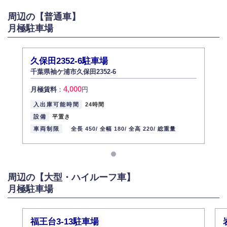
がある場合は適切に対応いたします。
周辺の【普通車】
6.個人情報管理の社内教育
月極駐車場
弊社社員全員が、個人情報の取り扱いについての重要性を理解し、より適
切に管理するよう社内教育を実施してまいります。
株式会社ミコト
久保田2352-6駐車場
2013年12月1日
代表取締役社長 野口 幸男
千葉県袖ケ浦市久保田2352-6
4,000
月極賃料
：
円
入出庫可能時間
24時間
設備
平置き
車両制限
全長 450/
全幅 180/
全高 220/
総重量
周辺の【大型・ハイルーフ車】
月極駐車場
福王台3-13駐車場