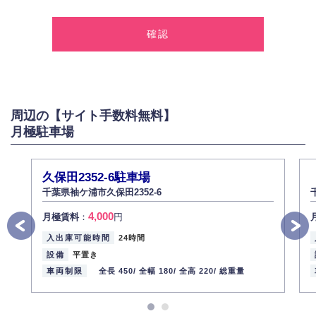
1.個人情報の取得
弊社は、お客様に対して偽りや不正な方法を取ることなく、適正に個人情
報を取得いたします。
2.個人情報の利用
弊社は個人情報を以下の目的にのみ利用いたします。
以下に定めない目的で個人情報を利用する場合、あらかじめご本人の同意
を得た上で行ないます。
周辺の【サイト手数料無料】
お問い合わせに対する回答、資料等の送付
月極駐車場
採用に関する回答、情報の提供
３.個人情報の安全管理
弊社は取り扱う個人情報の外部への漏洩を防止し、その利用目的に応じて
久保田2352-6駐車場
適切かつ安全に管理します。
千葉県袖ケ浦市久保田2352-6
4.個人情報の第三者提供
4,000
月極賃料
：
円
法的義務など正当な理由に基づく要請があった場合を除き、お客様の個人
情報をご本人の同意なく第三者に提供いたしません。
入出庫可能時間
24時間
5.個人情報の開示・訂正・削除
設備
平置き
お客様ご本人から自己の個人情報開示の請求があった場合、すみやかに開
車両制限
全長 450/
全幅 180/
全高 220/
総重量
示いたします（ご本人であることが確認できない場合は開示いたしませ
ん）。
また、個人情報の内容に誤りがあり、ご本人から訂正・追加・削除の請求