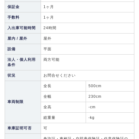
保証金
1ヶ月
手数料
1ヶ月
入出庫可能時間
24時間
屋内 / 屋外
屋外
設備
平面
法人・個人利用
両方可能
条件
状況
お問合せください
全長
500cm
全幅
230cm
車両制限
全高
-cm
総重量
-kg
車庫証明可否
可
免許証・車検証・自賠責保険証・任意保険証の