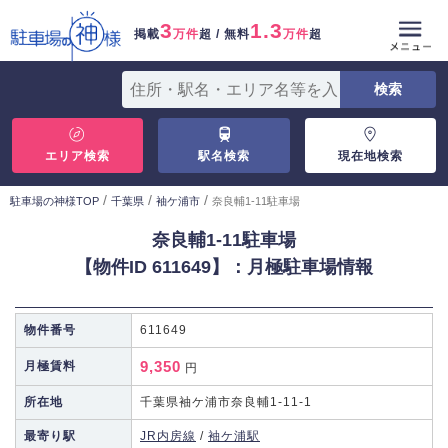
3
1.3
掲載
万件
超 / 無料
万件
超
エリア検索
駅名検索
現在地検索
/
/
/
駐車場の神様TOP
千葉県
袖ケ浦市
奈良輔1-11駐車場
奈良輔1-11駐車場
【物件ID 611649】：月極駐車場情報
物件番号
611649
9,350
月極賃料
円
所在地
千葉県袖ケ浦市奈良輔1-11-1
最寄り駅
JR内房線
/
袖ケ浦駅