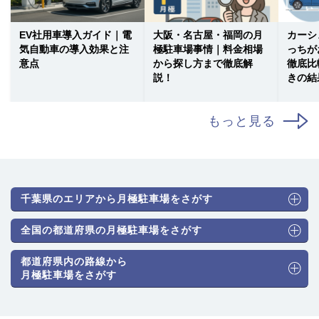
EV社用車導入ガイド｜電
大阪・名古屋・福岡の月
カーシ
気自動車の導入効果と注
極駐車場事情｜料金相場
っちが
意点
から探し方まで徹底解
徹底比
説！
きの結
もっと見る
千葉県のエリアから月極駐車場をさがす
全国の都道府県の月極駐車場をさがす
都道府県内の路線から
月極駐車場をさがす