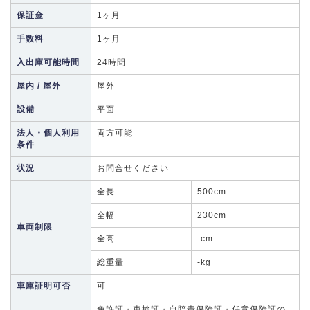
保証金
1ヶ月
手数料
1ヶ月
入出庫可能時間
24時間
屋内 / 屋外
屋外
設備
平面
法人・個人利用
両方可能
条件
状況
お問合せください
全長
500cm
全幅
230cm
車両制限
全高
-cm
総重量
-kg
車庫証明可否
可
免許証・車検証・自賠責保険証・任意保険証の