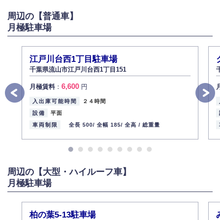
がある場合は適切に対応いたします。
周辺の【普通車】
6.個人情報管理の社内教育
月極駐車場
弊社社員全員が、個人情報の取り扱いについての重要性を理解し、より適
切に管理するよう社内教育を実施してまいります。
株式会社ミコト
江戸川台西1丁目駐車場
2013年12月1日
代表取締役社長 野口 幸男
千葉県流山市江戸川台西1丁目151
6,600
月極賃料
：
円
入出庫可能時間
２４時間
設備
平面
車両制限
全長 500/
全幅 185/
全高 /
総重量
周辺の【大型・ハイルーフ車】
月極駐車場
柏の葉5-13駐車場