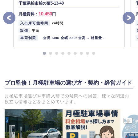
千葉県柏市柏の葉5-13-40
10,450
月極賃料
：
円
入出庫可能時間
24時間
設備
平面
車両制限
全長 500/
全幅 230/
全高 -/
総重量 -
プロ監修！月極駐車場の選び方・契約・経営ガイド
月極駐車場選びや車購入時での疑問への回答、様々な関連お
役立ち情報などをまとめています。