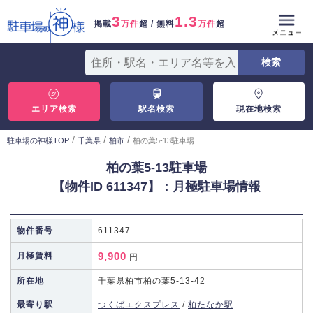
3
1.3
掲載
万件
超 / 無料
万件
超
エリア検索
駅名検索
現在地検索
/
/
/
駐車場の神様TOP
千葉県
柏市
柏の葉5-13駐車場
柏の葉5-13駐車場
【物件ID 611347】：月極駐車場情報
物件番号
611347
9,900
月極賃料
円
所在地
千葉県柏市柏の葉5-13-42
最寄り駅
つくばエクスプレス
/
柏たなか駅