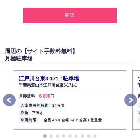
1.個人情報の取得
弊社は、お客様に対して偽りや不正な方法を取ることなく、適正に個人情
報を取得いたします。
2.個人情報の利用
弊社は個人情報を以下の目的にのみ利用いたします。
以下に定めない目的で個人情報を利用する場合、あらかじめご本人の同意
を得た上で行ないます。
周辺の【サイト手数料無料】
お問い合わせに対する回答、資料等の送付
月極駐車場
採用に関する回答、情報の提供
３.個人情報の安全管理
弊社は取り扱う個人情報の外部への漏洩を防止し、その利用目的に応じて
江戸川台東3-171-1駐車場
適切かつ安全に管理します。
千葉県流山市江戸川台東3-171-1
4.個人情報の第三者提供
6,000
月極賃料
：
円
法的義務など正当な理由に基づく要請があった場合を除き、お客様の個人
情報をご本人の同意なく第三者に提供いたしません。
入出庫可能時間
24時間
5.個人情報の開示・訂正・削除
設備
平置き
お客様ご本人から自己の個人情報開示の請求があった場合、すみやかに開
車両制限
全長 480/
全幅 240/
全高 /
総重量
示いたします（ご本人であることが確認できない場合は開示いたしませ
ん）。
また、個人情報の内容に誤りがあり、ご本人から訂正・追加・削除の請求