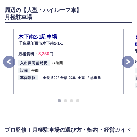
がある場合は適切に対応いたします。
周辺の【大型・ハイルーフ車】
6.個人情報管理の社内教育
月極駐車場
弊社社員全員が、個人情報の取り扱いについての重要性を理解し、より適
切に管理するよう社内教育を実施してまいります。
株式会社ミコト
木下南2-1駐車場
2013年12月1日
代表取締役社長 野口 幸男
千葉県印西市木下南2-1-1
8,250
月極賃料
：
円
入出庫可能時間
24時間
設備
平面
車両制限
全長 500/
全幅 230/
全高 -/
総重量 -
プロ監修！月極駐車場の選び方・契約・経営ガイド