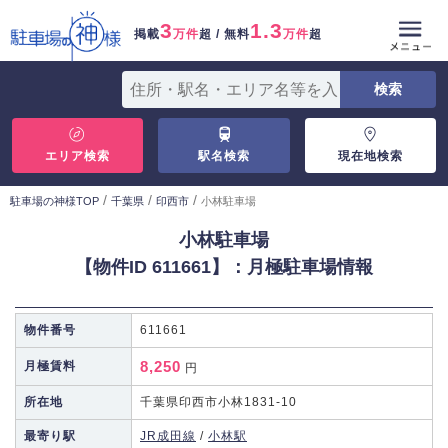
3
1.3
掲載
万件
超 / 無料
万件
超
エリア検索
駅名検索
現在地検索
/
/
/
駐車場の神様TOP
千葉県
印西市
小林駐車場
小林駐車場
【物件ID 611661】：月極駐車場情報
物件番号
611661
8,250
月極賃料
円
所在地
千葉県印西市小林1831-10
最寄り駅
JR成田線
/
小林駅