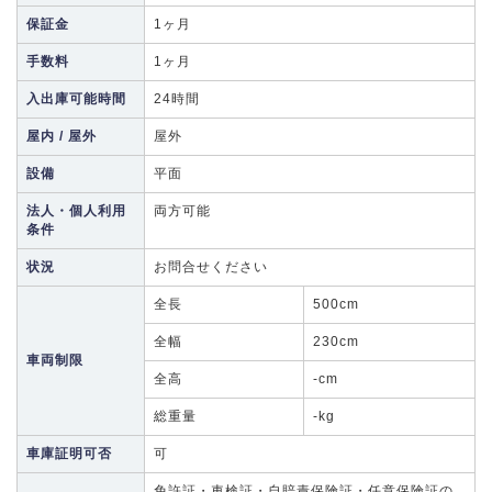
保証金
1ヶ月
手数料
1ヶ月
入出庫可能時間
24時間
屋内 / 屋外
屋外
設備
平面
法人・個人利用
両方可能
条件
状況
お問合せください
全長
500cm
全幅
230cm
車両制限
全高
-cm
総重量
-kg
車庫証明可否
可
免許証・車検証・自賠責保険証・任意保険証の