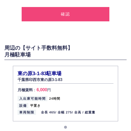
1.個人情報の取得
弊社は、お客様に対して偽りや不正な方法を取ることなく、適正に個人情
報を取得いたします。
2.個人情報の利用
弊社は個人情報を以下の目的にのみ利用いたします。
以下に定めない目的で個人情報を利用する場合、あらかじめご本人の同意
を得た上で行ないます。
周辺の【サイト手数料無料】
お問い合わせに対する回答、資料等の送付
月極駐車場
採用に関する回答、情報の提供
３.個人情報の安全管理
弊社は取り扱う個人情報の外部への漏洩を防止し、その利用目的に応じて
東の原3-1-83駐車場
適切かつ安全に管理します。
千葉県印西市東の原3-1-83
4.個人情報の第三者提供
6,000
月極賃料
：
円
法的義務など正当な理由に基づく要請があった場合を除き、お客様の個人
情報をご本人の同意なく第三者に提供いたしません。
入出庫可能時間
24時間
5.個人情報の開示・訂正・削除
設備
平置き
お客様ご本人から自己の個人情報開示の請求があった場合、すみやかに開
車両制限
全長 465/
全幅 275/
全高 /
総重量
示いたします（ご本人であることが確認できない場合は開示いたしませ
ん）。
また、個人情報の内容に誤りがあり、ご本人から訂正・追加・削除の請求