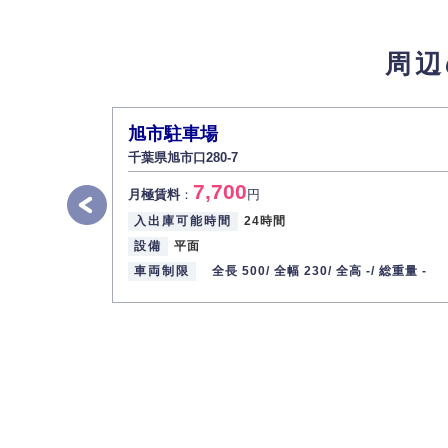
4.個人情報の第三者提供
法的義務など正当な理由に基づく要請があっ
周辺
5.個人情報の開示・訂正・削除
お客様ご本人から自己の個人情報開示の請求
また、個人情報の内容に誤りがあり、ご本人
旭市駐車場
6.個人情報管理の社内教育
千葉県旭市口280-7
弊社社員全員が、個人情報の取り扱いについ
7,700
株式会社ミコト
月極賃料
：
円
入出庫可能時間
24時間
代表取締役社長 野口 幸男
設備
平面
車両制限
全長 500/
全幅 230/
全高 -/
総重量 -