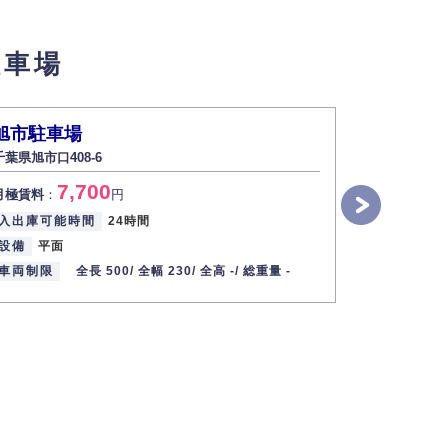
せん。
駐車場
い場合は開示いたしません）。
旭市駐車場
旭市駐車
千葉県旭市口408-6
千葉県旭市口4
す。
7,700
7
月極賃料
：
円
月極賃料
：
2013年12月1日
入出庫可能時間
24時間
入出庫可能
設備
平面
設備
平面
車両制限
全長 500/
全幅 230/
全高 -/
総重量 -
車両制限