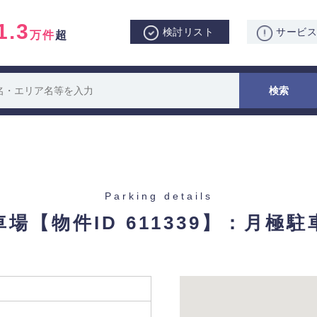
1.3
検討リスト
サービ
万件
超
Parking details
車場
【物件ID 611339】：月極