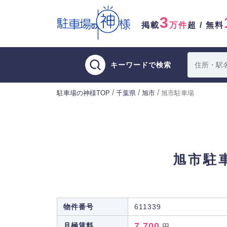
3
掲載
万件
超 / 無料
キーワードで検索
/
/
/
駐車場の神様TOP
千葉県
旭市
旭市駐車場
旭市駐
物件番号
611339
7,700
月極賃料
円