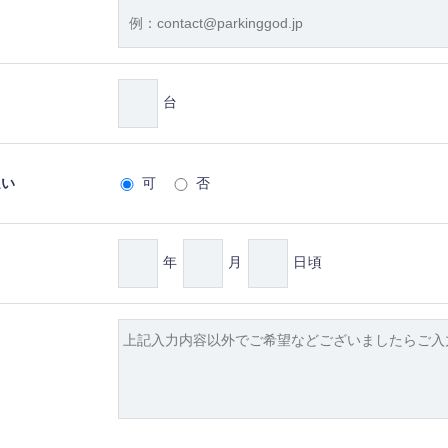
台
払い
可
否
年
月
日頃