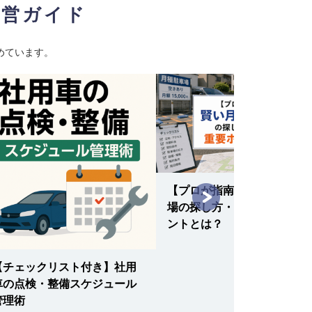
経営ガイド
めています。
【プロが指南】賢い月極駐車
場の探し方・選択の重要ポイ
ントとは？
【チェックリスト付き】社用
車の点検・整備スケジュール
管理術