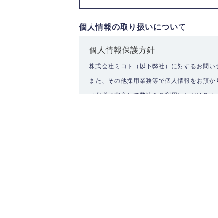
個人情報の取り扱いについて
個人情報保護方針
株式会社ミコト（以下弊社）に対するお問い
また、その他採用業務等で個人情報をお預か
お客様に安心して弊社をご利用いただけるよ
1.個人情報の取得
弊社は、お客様に対して偽りや不正な方法を
2.個人情報の利用
弊社は個人情報を以下の目的にのみ利用いた
以下に定めない目的で個人情報を利用する場
お問い合わせに対する回答、資料等の送付
採用に関する回答、情報の提供
３.個人情報の安全管理
弊社は取り扱う個人情報の外部への漏洩を防