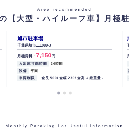
た場合を除き、お客様の個人情報をご本人の同意なく第三者に提供いたしま
Area recommended
の【大型・ハイルーフ車】
月極
があった場合、すみやかに開示いたします（ご本人であることが確認できな
から訂正・追加・削除の請求がある場合は適切に対応いたします。
旭市駐車場
千葉県旭市二1089-3
ての重要性を理解し、より適切に管理するよう社内教育を実施してまいりま
7,150
月極賃料
：
円
入出庫可能時間
24時間
設備
平面
車両制限
全長 500/
全幅 230/
全高 -/
総重量 -
Monthly Paraking Lot Useful Information