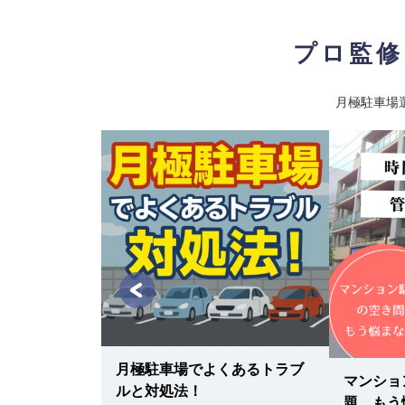
プロ監修
月極駐車場
約と定期券の
分けとは？
月極駐車場でよくあるトラブ
マンショ
ルと対処法！
題、もう