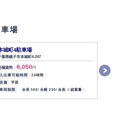
せん。
駐車場
い場合は開示いたしません）。
本城町4駐車場
栄町3-1
千葉県銚子市本城町4-247
千葉県銚子市栄
す。
6,050
5
月極賃料
：
円
月極賃料
：
2013年12月1日
入出庫可能時間
24時間
入出庫可能
設備
平面
設備
平面
車両制限
全長 500/
全幅 230/
全高 -/
総重量 -
車両制限