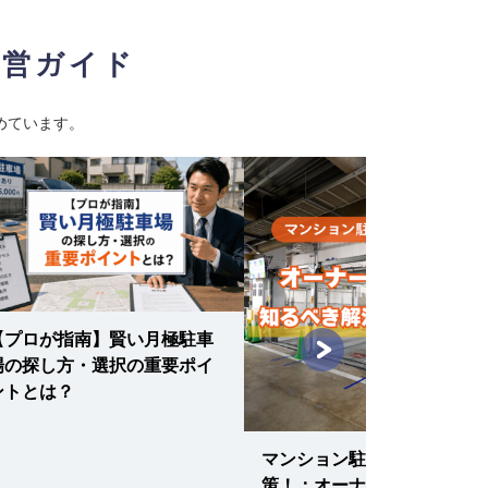
経営ガイド
めています。
【プロが指南】賢い月極駐車
場の探し方・選択の重要ポイ
ントとは？
マンション駐車場の空き対
策！：オーナー・管理組合が