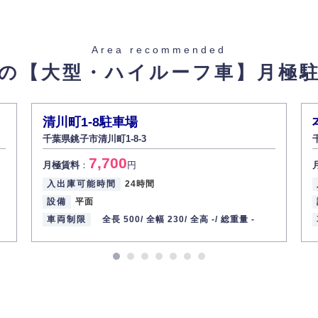
止し、その利用目的に応じて適切かつ安全に管理します。
た場合を除き、お客様の個人情報をご本人の同意なく第三者に提供いたしま
Area recommended
の【大型・ハイルーフ車】
月極
があった場合、すみやかに開示いたします（ご本人であることが確認できな
から訂正・追加・削除の請求がある場合は適切に対応いたします。
清川町1-8駐車場
千葉県銚子市清川町1-8-3
ての重要性を理解し、より適切に管理するよう社内教育を実施してまいりま
7,700
月極賃料
：
円
入出庫可能時間
24時間
設備
平面
車両制限
全長 500/
全幅 230/
全高 -/
総重量 -