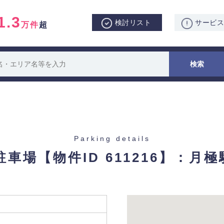
1.3
検討リスト
サービ
万件
超
Parking details
駐車場
【物件ID 611216】：月