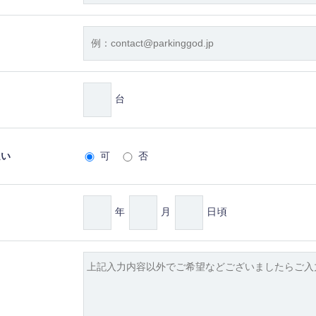
台
払い
可
否
年
月
日頃