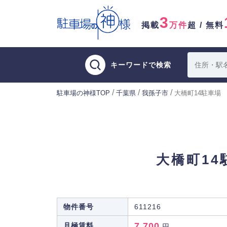
3
掲載
万件
超 / 無料
キーワードで検索
/
/
/
駐車場の神様TOP
千葉県
我孫子市
大橋町14駐車場
大橋町14
物件番号
611216
7,700
月極賃料
円