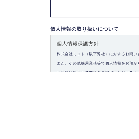
個人情報の取り扱いについて
個人情報保護方針
株式会社ミコト（以下弊社）に対するお問い
また、その他採用業務等で個人情報をお預か
お客様に安心して弊社をご利用いただけるよ
1.個人情報の取得
弊社は、お客様に対して偽りや不正な方法を
2.個人情報の利用
弊社は個人情報を以下の目的にのみ利用いた
以下に定めない目的で個人情報を利用する場
お問い合わせに対する回答、資料等の送付
採用に関する回答、情報の提供
３.個人情報の安全管理