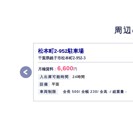
弊社は取り扱う個人情報の外部への漏洩を防
4.個人情報の第三者提供
法的義務など正当な理由に基づく要請があっ
周辺
5.個人情報の開示・訂正・削除
お客様ご本人から自己の個人情報開示の請求
また、個人情報の内容に誤りがあり、ご本人
松本町2-952駐車場
6.個人情報管理の社内教育
千葉県銚子市松本町2-952-3
弊社社員全員が、個人情報の取り扱いについ
6,600
株式会社ミコト
月極賃料
：
円
入出庫可能時間
24時間
代表取締役社長 野口 幸男
設備
平面
車両制限
全長 500/
全幅 230/
全高 -/
総重量 -