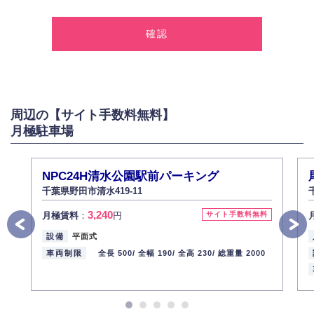
1.個人情報の取得
弊社は、お客様に対して偽りや不正な方法を取ることなく、適正に個人情
報を取得いたします。
2.個人情報の利用
弊社は個人情報を以下の目的にのみ利用いたします。
以下に定めない目的で個人情報を利用する場合、あらかじめご本人の同意
を得た上で行ないます。
周辺の【サイト手数料無料】
お問い合わせに対する回答、資料等の送付
月極駐車場
採用に関する回答、情報の提供
３.個人情報の安全管理
弊社は取り扱う個人情報の外部への漏洩を防止し、その利用目的に応じて
NPC24H清水公園駅前パーキング
適切かつ安全に管理します。
千葉県野田市清水419-11
4.個人情報の第三者提供
3,240
月極賃料
：
円
サイト手数料無料
法的義務など正当な理由に基づく要請があった場合を除き、お客様の個人
情報をご本人の同意なく第三者に提供いたしません。
設備
平面式
5.個人情報の開示・訂正・削除
車両制限
全長 500/
全幅 190/
全高 230/
総重量 2000
お客様ご本人から自己の個人情報開示の請求があった場合、すみやかに開
示いたします（ご本人であることが確認できない場合は開示いたしませ
ん）。
また、個人情報の内容に誤りがあり、ご本人から訂正・追加・削除の請求