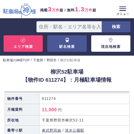
3
1.3
掲載
万件
超 / 無料
万件
超
エリア検索
駅名検索
現在地検索
/
/
/
駐車場の神様TOP
千葉県
野田市
柳沢52駐車場
柳沢52駐車場
【物件ID 611274】：月極駐車場情報
物件番号
611274
11,000
月極賃料
円
所在地
千葉県野田市柳沢52-11
最寄り駅
東武野田線
/
清水公園駅