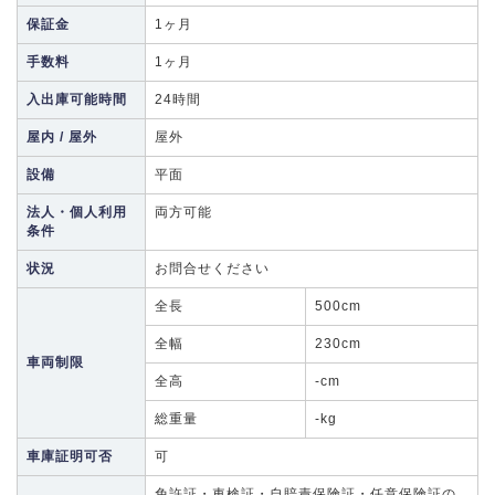
保証金
1ヶ月
手数料
1ヶ月
入出庫可能時間
24時間
屋内 / 屋外
屋外
設備
平面
法人・個人利用
両方可能
条件
状況
お問合せください
全長
500cm
全幅
230cm
車両制限
全高
-cm
総重量
-kg
車庫証明可否
可
免許証・車検証・自賠責保険証・任意保険証の