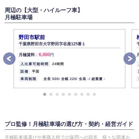
がある場合は適切に対応いたします。
周辺の【大型・ハイルーフ車】
6.個人情報管理の社内教育
月極駐車場
弊社社員全員が、個人情報の取り扱いについての重要性を理解し、より適
切に管理するよう社内教育を実施してまいります。
株式会社ミコト
野田市駅前
2013年12月1日
代表取締役社長 野口 幸男
千葉県野田市大字野田字谷座125番１
6,000
月極賃料
：
円
入出庫可能時間
24時間
設備
平面
車両制限
全長 500/
全幅 220/
全高 -/
総重量 -
プロ監修！月極駐車場の選び方・契約・経営ガイド
月極駐車場選びや車購入時での疑問への回答、様々な関連お