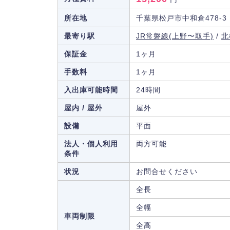
所在地
千葉県松戸市中和倉478-3
最寄り駅
JR常磐線(上野〜取手)
/
北
保証金
1ヶ月
手数料
1ヶ月
入出庫可能時間
24時間
屋内 / 屋外
屋外
設備
平面
法人・個人利用
両方可能
条件
状況
お問合せください
全長
全幅
車両制限
全高