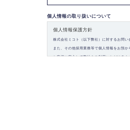
個人情報の取り扱いについて
個人情報保護方針
株式会社ミコト（以下弊社）に対するお問い
また、その他採用業務等で個人情報をお預か
お客様に安心して弊社をご利用いただけるよ
1.個人情報の取得
弊社は、お客様に対して偽りや不正な方法を
2.個人情報の利用
弊社は個人情報を以下の目的にのみ利用いた
以下に定めない目的で個人情報を利用する場
お問い合わせに対する回答、資料等の送付
採用に関する回答、情報の提供
３.個人情報の安全管理
弊社は取り扱う個人情報の外部への漏洩を防