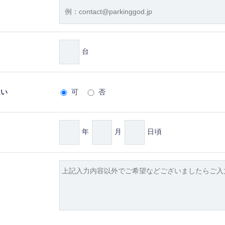
台
払い
可
否
年
月
日頃