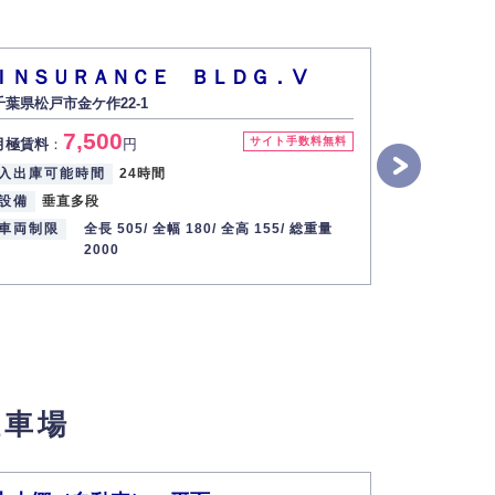
ＩＮＳＵＲＡＮＣＥ ＢＬＤＧ．Ⅴ
ＩＮＳＵ
千葉県松戸市金ケ作22-1
千葉県松戸市
7,500
8
サイト手数料無料
月極賃料
：
円
月極賃料
：
入出庫可能時間
24時間
入出庫可能
設備
垂直多段
設備
垂直
車両制限
全長 505/
全幅 180/
全高 155/
総重量
車両制限
2000
駐車場