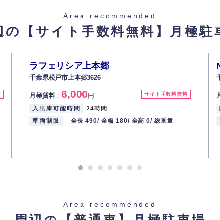
た場合を除き、お客様の個人情報をご本人の同意なく第三者に提供いたしま
Area recommended
辺の【サイト手数料無料】
月極駐
があった場合、すみやかに開示いたします（ご本人であることが確認できな
から訂正・追加・削除の請求がある場合は適切に対応いたします。
ラフェリシア上本郷
千葉県松戸市上本郷3626
ての重要性を理解し、より適切に管理するよう社内教育を実施してまいりま
6,000
料
サイト手数料無料
月極賃料
：
円
入出庫可能時間
24時間
車両制限
全長 490/
全幅 180/
全高 0/
総重量
Area recommended
周辺の【普通車】
月極駐車場