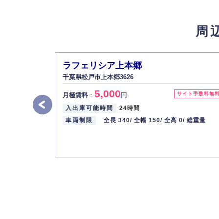
4.個人情報の第三者提供
法的義務など正当な理由に基づく要請があっ
周
5.個人情報の開示・訂正・削除
お客様ご本人から自己の個人情報開示の請求
また、個人情報の内容に誤りがあり、ご本人
ラフェリシア上本郷
6.個人情報管理の社内教育
千葉県松戸市上本郷3626
弊社社員全員が、個人情報の取り扱いについ
5,000
株式会社ミコト
サイト手数料無
月極賃料
：
円
入出庫可能時間
24時間
代表取締役社長 野口 幸男
車両制限
全長 340/
全幅 150/
全高 0/
総重量