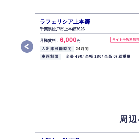
ラフェリシア上本郷
千葉県松戸市上本郷3626
6,000
サイト手数料無
月極賃料
：
円
入出庫可能時間
24時間
車両制限
全長 490/
全幅 180/
全高 0/
総重量
周辺