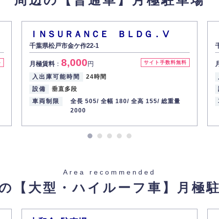
ＩＮＳＵＲＡＮＣＥ ＢＬＤＧ．Ⅴ
千葉県松戸市金ケ作22-1
8,000
料
サイト手数料無料
月極賃料
：
円
入出庫可能時間
24時間
設備
垂直多段
車両制限
全長 505/
全幅 180/
全高 155/
総重量
2000
Area recommended
の【大型・ハイルーフ車】
月極