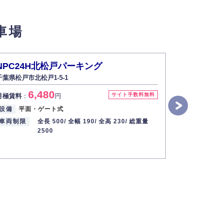
せん。
車場
い場合は開示いたしません）。
NPC24H北松戸パーキング
北松戸西
千葉県松戸市北松戸1-5-1
千葉県松戸
す。
6,480
3
サイト手数料無料
月極賃料
：
円
月極賃料
：
2013年12月1日
設備
平面・ゲート式
入出庫可能
車両制限
全長 500/
全幅 190/
全高 230/
総重量
設備
平面
2500
車両制限