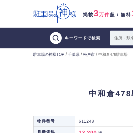
3
掲載
万件
超 / 無料
キーワードで検索
/
/
/
駐車場の神様TOP
千葉県
松戸市
中和倉478駐車場
中和倉47
物件番号
611249
13,200
月極賃料
円