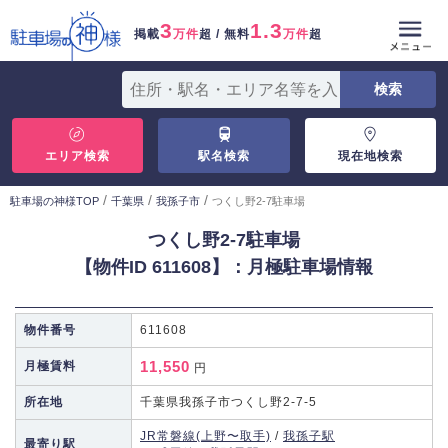
3
1.3
掲載
万件
超 / 無料
万件
超
エリア検索
駅名検索
現在地検索
/
/
/
駐車場の神様TOP
千葉県
我孫子市
つくし野2-7駐車場
つくし野2-7駐車場
【物件ID 611608】：月極駐車場情報
物件番号
611608
11,550
月極賃料
円
所在地
千葉県我孫子市つくし野2-7-5
JR常磐線(上野〜取手)
/
我孫子駅
最寄り駅