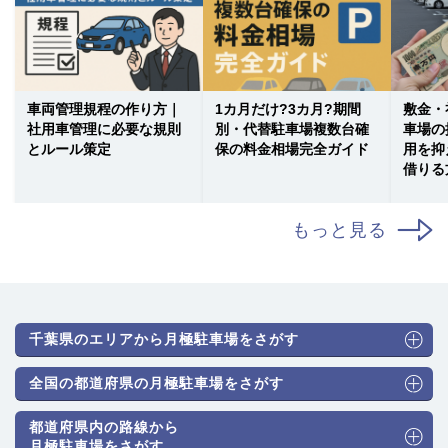
車両管理規程の作り方｜
1カ月だけ?3カ月?期間
敷金・
社用車管理に必要な規則
別・代替駐車場複数台確
車場の
とルール策定
保の料金相場完全ガイド
用を抑
借りる
もっと見る
千葉県のエリアから月極駐車場をさがす
全国の都道府県の月極駐車場をさがす
都道府県内の路線から
月極駐車場をさがす