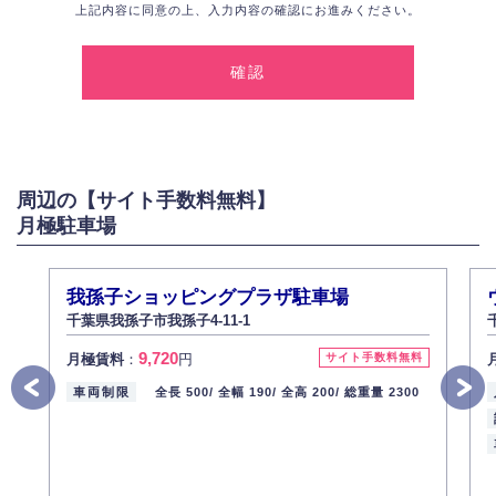
上記内容に同意の上、入力内容の確認にお進みください。
1.個人情報の取得
弊社は、お客様に対して偽りや不正な方法を取ることなく、適正に個人情
報を取得いたします。
2.個人情報の利用
弊社は個人情報を以下の目的にのみ利用いたします。
以下に定めない目的で個人情報を利用する場合、あらかじめご本人の同意
を得た上で行ないます。
周辺の【サイト手数料無料】
お問い合わせに対する回答、資料等の送付
月極駐車場
採用に関する回答、情報の提供
３.個人情報の安全管理
弊社は取り扱う個人情報の外部への漏洩を防止し、その利用目的に応じて
我孫子ショッピングプラザ駐車場
適切かつ安全に管理します。
千葉県我孫子市我孫子4-11-1
4.個人情報の第三者提供
9,720
月極賃料
：
円
サイト手数料無料
法的義務など正当な理由に基づく要請があった場合を除き、お客様の個人
情報をご本人の同意なく第三者に提供いたしません。
車両制限
全長 500/
全幅 190/
全高 200/
総重量 2300
5.個人情報の開示・訂正・削除
お客様ご本人から自己の個人情報開示の請求があった場合、すみやかに開
示いたします（ご本人であることが確認できない場合は開示いたしませ
ん）。