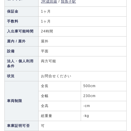
JR成田線
/
我孫子駅
保証金
1ヶ月
手数料
1ヶ月
入出庫可能時間
24時間
屋内 / 屋外
屋外
設備
平面
法人・個人利用
両方可能
条件
状況
お問合せください
全長
500cm
全幅
230cm
車両制限
全高
-cm
総重量
-kg
車庫証明可否
可