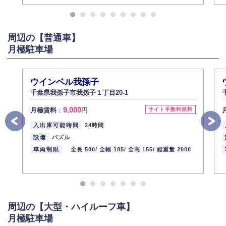
また、個人情報の内容に誤りがあり、ご本人から訂正・追加・削除の請求
がある場合は適切に対応いたします。
6.個人情報管理の社内教育
周辺の【普通車】
弊社社員全員が、個人情報の取り扱いについての重要性を理解し、より適
切に管理するよう社内教育を実施してまいります。
月極駐車場
株式会社ミコト
2013年12月1日
代表取締役社長 野口 幸男
ウインベル我孫子
千葉県我孫子市我孫子１丁目20-1
9,000
月極賃料
：
円
サイト手数料無料
入出庫可能時間
24時間
設備
パズル
車両制限
全長 500/
全幅 185/
全高 155/
総重量 2000
周辺の【大型・ハイルーフ車】
月極駐車場