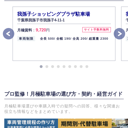
我孫子ショッピングプラザ駐車場
千葉県我孫子市我孫子4-11-1
9,720
月極賃料
：
円
サイト手数料無料
車両制限
全長 500/
全幅 190/
全高 200/
総重量 2300
プロ監修！月極駐車場の選び方・契約・経営ガイド
月極駐車場選びや車購入時での疑問への回答、様々な関連お
役立ち情報などをまとめています。