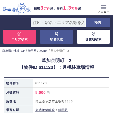
3
1.3
掲載
万件
超 / 無料
万件
超
エリア検索
駅名検索
現在地検索
/
/
/
駐車場の神様TOP
埼玉県
草加市
草加金明町 2
草加金明町 2
【物件ID 611123】：月極駐車場情報
物件番号
611123
8,000
月極賃料
円
所在地
埼玉県草加市金明町1136
最寄り駅
東武伊勢崎線
/
新田駅