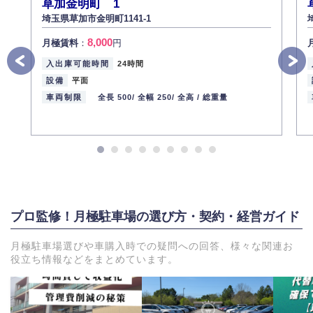
草加金明町 1
埼玉県草加市金明町1141-1
8,000
月極賃料
：
円
入出庫可能時間
24時間
設備
平面
車両制限
全長 500/
全幅 250/
全高 /
総重量
プロ監修！月極駐車場の選び方・契約・経営ガイド
月極駐車場選びや車購入時での疑問への回答、様々な関連お
役立ち情報などをまとめています。