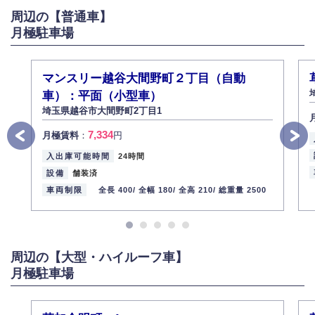
周辺の【普通車】
弊社社員全員が、個人情報の取り扱いについての重要性を理解し、より適
切に管理するよう社内教育を実施してまいります。
月極駐車場
株式会社ミコト
2013年12月1日
代表取締役社長 野口 幸男
マンスリー越谷大間野町２丁目（自動
車）：平面（小型車）
埼玉県越谷市大間野町2丁目1
7,334
月極賃料
：
円
入出庫可能時間
24時間
設備
舗装済
車両制限
全長 400/
全幅 180/
全高 210/
総重量 2500
周辺の【大型・ハイルーフ車】
月極駐車場