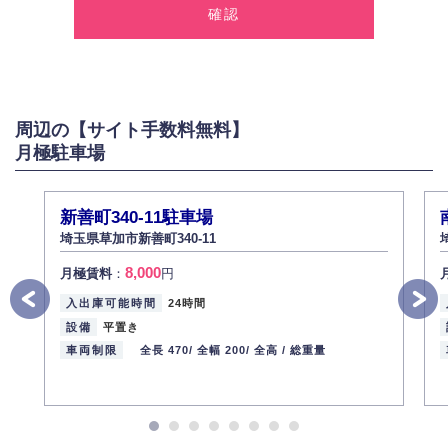
報を取得いたします。
2.個人情報の利用
弊社は個人情報を以下の目的にのみ利用いたします。
以下に定めない目的で個人情報を利用する場合、あらかじめご本人の同意
を得た上で行ないます。
周辺の【サイト手数料無料】
お問い合わせに対する回答、資料等の送付
月極駐車場
採用に関する回答、情報の提供
３.個人情報の安全管理
弊社は取り扱う個人情報の外部への漏洩を防止し、その利用目的に応じて
新善町340-11駐車場
適切かつ安全に管理します。
埼玉県草加市新善町340-11
4.個人情報の第三者提供
8,000
月極賃料
：
円
法的義務など正当な理由に基づく要請があった場合を除き、お客様の個人
情報をご本人の同意なく第三者に提供いたしません。
入出庫可能時間
24時間
5.個人情報の開示・訂正・削除
設備
平置き
お客様ご本人から自己の個人情報開示の請求があった場合、すみやかに開
車両制限
全長 470/
全幅 200/
全高 /
総重量
示いたします（ご本人であることが確認できない場合は開示いたしませ
ん）。
また、個人情報の内容に誤りがあり、ご本人から訂正・追加・削除の請求
がある場合は適切に対応いたします。
6.個人情報管理の社内教育