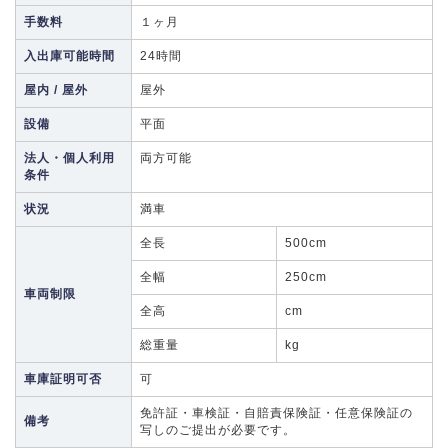
手数料
１ヶ月
入出庫可能時間
24時間
屋内 / 屋外
屋外
設備
平面
法人・個人利用
両方可能
条件
状況
満車
全長
500cm
全幅
250cm
車両制限
全高
cm
総重量
kg
車庫証明可否
可
免許証・車検証・自賠責保険証・任意保険証の
備考
写しのご提出が必要です。