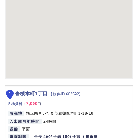
1
岩槻本町1丁目
【物件ID 603592】
7,000
月極賃料
：
円
所在地
埼玉県さいたま市岩槻区本町1-18-10
入出庫可能時間
24時間
設備
平面
車両制限
全長 400/ 全幅 150/ 全高 -/ 総重量 -