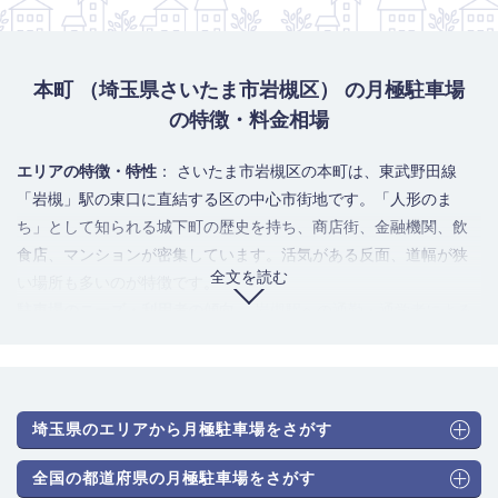
本町 （埼玉県さいたま市岩槻区） の月極駐車場
の特徴・料金相場
エリアの特徴・特性
： さいたま市岩槻区の本町は、東武野田線
「岩槻」駅の東口に直結する区の中心市街地です。「人形のま
ち」として知られる城下町の歴史を持ち、商店街、金融機関、飲
食店、マンションが密集しています。活気がある反面、道幅が狭
全文を読む
い場所も多いのが特徴です。
駐車場のニーズ・利用者の傾向
： 岩槻駅への通勤・通学者による
需要が圧倒的です。加えて、近隣の商店やオフィスへの勤務者、
マンション居住者の自家用車保管ニーズが集中します。需要が供
給を大幅に上回る、岩槻区内で最も競争率が高い激戦区の一つで
す。
埼玉県のエリアから月極駐車場をさがす
駐車場のタイプと月極料金相場
： 駅前のため機械式駐車場も一部
存在しますが、基本的には平面式（アスファルト・砂利）が中心
全国の都道府県の月極駐車場をさがす