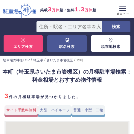
3
1.3
掲載
万件
超 / 無料
万件
超
エリア検索
駅名検索
現在地検索
/
/
/
駐車場の神様TOP
埼玉県
さいたま市岩槻区
本町
本町（埼玉県さいたま市岩槻区）の月極駐車場検索：
料金相場とおすすめ物件情報
3
件の月極駐車場が見つかりました。
サイト手数料無料
大型・ハイルーフ
普通・小型・二輪