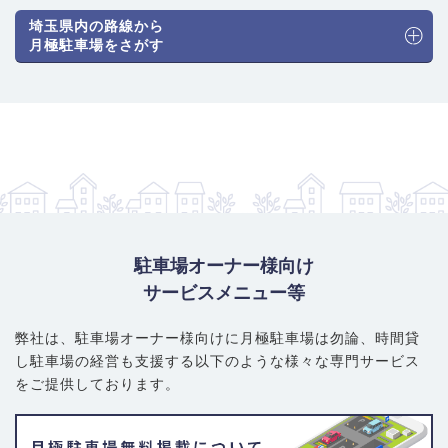
です。ただし、平面式は希少価値が高いです。相場は以下の通り
埼玉県内の路線から
です。
月極駐車場をさがす
普通車（機械式）：13,200円～19,800円
普通車（平面式）：13,200円～20,900円
大型・ハイルーフ車対応：14,300円～22,000円
賢い選び方・注意ポイント
： 岩槻駅からの距離で料金が明確に変
動します。駅に最も近い本町1丁目や3丁目は高額です。平面式は
競争率が極めて高いため、空き待ちは必須です。城下町特有の一
方通行の道や狭い路地が多いため、契約前に必ず進入経路と車庫
入れのしやすさを現地で確認しましょう。
駐車場オーナー様向け
サービスメニュー等
弊社は、駐車場オーナー様向けに月極駐車場は勿論、
時間貸
し駐車場の経営も支援する以下のような様々な専門サービス
をご提供しております。