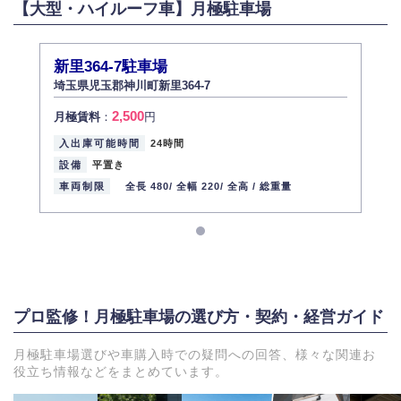
【大型・ハイルーフ車】月極駐車場
新里364-7駐車場
埼玉県児玉郡神川町新里364-7
2,500
月極賃料
：
円
入出庫可能時間
24時間
設備
平置き
車両制限
全長 480/
全幅 220/
全高 /
総重量
プロ監修！月極駐車場の選び方・契約・経営ガイド
月極駐車場選びや車購入時での疑問への回答、様々な関連お
役立ち情報などをまとめています。