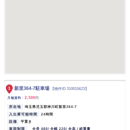
1
新里364-7駐車場
【物件ID 310015623】
2,500
月極賃料
：
円
所在地
埼玉県児玉郡神川町新里364-7
入出庫可能時間
24時間
設備
平置き
車両制限
全長 480/ 全幅 220/ 全高 / 総重量