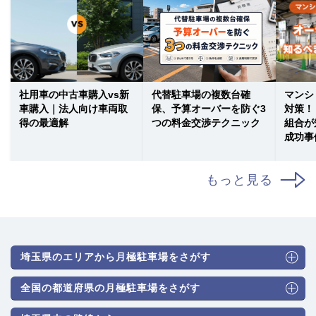
社用車の中古車購入vs新
代替駐車場の複数台確
マンシ
車購入｜法人向け車両取
保、予算オーバーを防ぐ3
対策！
得の最適解
つの料金交渉テクニック
組合が
成功事
もっと見る
埼玉県のエリアから月極駐車場をさがす
全国の都道府県の月極駐車場をさがす