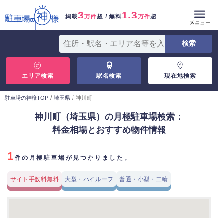
3
1.3
掲載
万件
超 / 無料
万件
超
エリア検索
駅名検索
現在地検索
/
/
駐車場の神様TOP
埼玉県
神川町
神川町（埼玉県）の月極駐車場検索：
料金相場とおすすめ物件情報
1
件の月極駐車場が見つかりました。
サイト手数料無料
大型・ハイルーフ
普通・小型・二輪