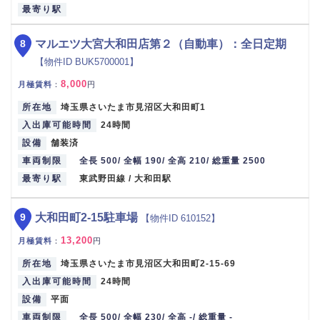
最寄り駅
8
マルエツ大宮大和田店第２（自動車）：全日定期
【物件ID BUK5700001】
8,000
月極賃料
：
円
所在地
埼玉県さいたま市見沼区大和田町1
入出庫可能時間
24時間
設備
舗装済
車両制限
全長 500/ 全幅 190/ 全高 210/ 総重量 2500
最寄り駅
東武野田線 / 大和田駅
9
大和田町2-15駐車場
【物件ID 610152】
13,200
月極賃料
：
円
所在地
埼玉県さいたま市見沼区大和田町2-15-69
入出庫可能時間
24時間
設備
平面
車両制限
全長 500/ 全幅 230/ 全高 -/ 総重量 -