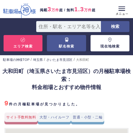
3
1.3
掲載
万件
超 / 無料
万件
超
エリア検索
駅名検索
現在地検索
/
/
/
駐車場の神様TOP
埼玉県
さいたま市見沼区
大和田町
大和田町（埼玉県さいたま市見沼区）の月極駐車場検
索：
料金相場とおすすめ物件情報
9
件の月極駐車場が見つかりました。
サイト手数料無料
大型・ハイルーフ
普通・小型・二輪