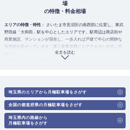
場
の特徴・料金相場
エリアの特徴・特性
： さいたま市見沼区の南西部に位置し、東武
野田線「大和田」駅を中心としたエリアです。駅周辺は商店街や
商業施設、マンションが混在し、一歩入れば戸建て中心の閑静な
住宅街が広がっています。第二産業道路にもアクセスしやすい立
全文を読む
地です。
駐車場のニーズ・利用者の傾向
： 大和田駅を利用する通勤・通学
者による需要が非常に大きいです。加えて、近隣のマンションや
戸建てに住む居住者の自家用車保管ニーズ（ファミリーカーな
ど）が競合するため、特に駅に近い大和田町1丁目は空きが少なく
人気があります。
埼玉県のエリアから月極駐車場をさがす
駐車場のタイプと月極料金相場
： 住宅街が広いため、平面式（ア
スファルト・砂利舗装）が圧倒的に主流です。機械式駐車場の供
全国の都道府県の月極駐車場をさがす
給は非常に希少です。相場は以下の通りです。
埼玉県内の路線から
普通車（機械式）：11,000円～18,700円
月極駐車場をさがす
普通車（平面式）：9,900円～17,600円