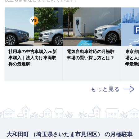
社用車の中古車購入vs新
電気自動車対応の月極駐
東京都
車購入｜法人向け車両取
車場の賢い探し方とは？
場と人
得の最適解
年最新
もっと見る
大和田町 （埼玉県さいたま市見沼区） の月極駐車