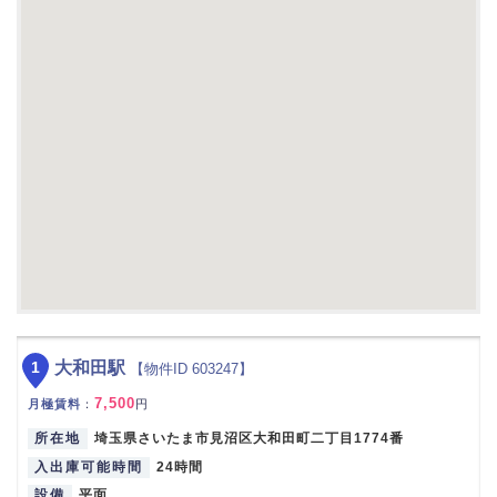
1
大和田駅
【物件ID 603247】
7,500
月極賃料
：
円
所在地
埼玉県さいたま市見沼区大和田町二丁目1774番
入出庫可能時間
24時間
設備
平面