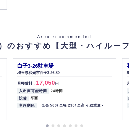
Area recommended
）のおすすめ
【大型・ハイルー
京メトロ副都心線 / 和光市駅
白子3-26駐車場
埼玉県和光市白子3-26-80
17,050
月極賃料
：
円
入出庫可能時間
24時間
設備
平面
車両制限
全長 500/
全幅 230/
全高 -/
総重量 -
-
有楽町線 / 和光市駅 東京メ