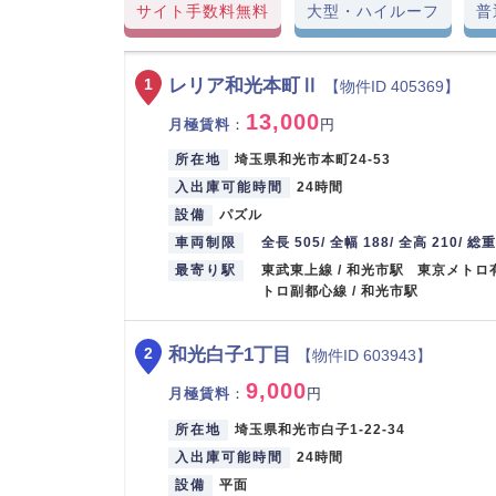
サイト手数料無料
大型・ハイルーフ
普
レリア和光本町Ⅱ
1
【物件ID 405369】
13,000
月極賃料
：
円
所在地
埼玉県和光市本町24-53
入出庫可能時間
24時間
設備
パズル
車両制限
全長 505/ 全幅 188/ 全高 210/ 総
最寄り駅
東武東上線 / 和光市駅 東京メトロ
トロ副都心線 / 和光市駅
和光白子1丁目
2
【物件ID 603943】
9,000
月極賃料
：
円
所在地
埼玉県和光市白子1-22-34
入出庫可能時間
24時間
設備
平面