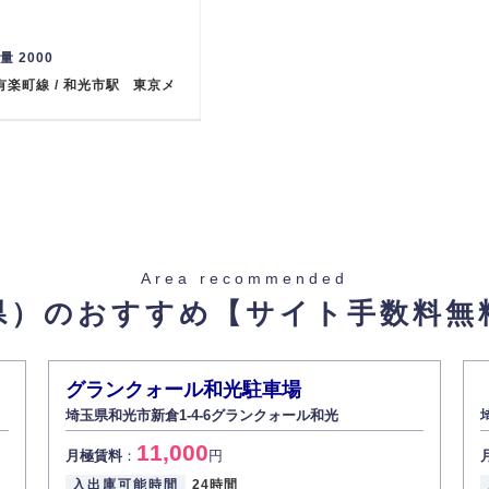
重量 2000
有楽町線 / 和光市駅 東京メ
10019527】
Area recommended
県）のおすすめ
【サイト手数料無
28010 東京メトロ有楽町線 /
グランクォール和光駐車場
埼玉県和光市新倉1-4-6グランクォール和光
23】
11,000
月極賃料
：
円
入出庫可能時間
24時間