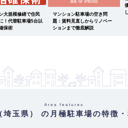
ン大規模修繕で住民
マンション駐車場の空き問
軽自動車）
【物件ID
に！代替駐車場5台以
題：賃料見直しからリノベー
確保術
ションまで徹底解説
重量 2500
有楽町線 / 和光市駅 東京メ
Area features
（埼玉県） の月極駐車場
の特徴・