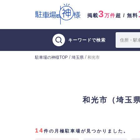
3
掲載
万件
超 / 無料
キーワードで検索
/
/
駐車場の神様TOP
埼玉県
和光市
和光市（埼玉
14
件の月極駐車場が見つかりました。