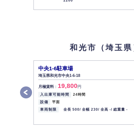
2200
10,000
月極賃料
：
円
所在地
埼玉県和光市新倉1-30-72サンヒルズー
入出庫可能時間
24時間
設備
平置き
車両制限
全長 500/ 全幅 250/ 全高 / 総重量
和光市（埼玉県
最寄り駅
東京メトロ有楽町線 / 和光市駅 東
東武東上線 / 和光市駅
中央1-6駐車場
ウィルローズ和光
9
【物件ID 608269】
埼玉県和光市中央1-6-18
4,000
月極賃料
：
円
19,800
月極賃料
：
円
所在地
埼玉県和光市本町24-1
入出庫可能時間
24時間
入出庫可能時間
24時間
設備
平面
設備
平面
車両制限
全長 500/
全幅 230/
全高 -/
総重量 -
車両制限
全長 200/ 全幅 100/ 全高 -/ 総重量 
最寄り駅
東武東上線 / 和光市駅 東京メトロ
トロ副都心線 / 和光市駅