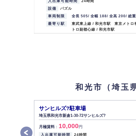
入出庫可能時間
24時間
設備
パズル
車両制限
全長 505/ 全幅 188/ 全高 200/ 総
最寄り駅
東武東上線 / 和光市駅 東京メトロ
トロ副都心線 / 和光市駅
《軽自動車》本町7-12駐車場
5
【物件ID 3
12,500
月極賃料
：
円
所在地
埼玉県和光市本町7-12
入出庫可能時間
24時間
設備
平置き
和光市（埼玉
車両制限
全長 340/ 全幅 150/ 全高 / 総重量
最寄り駅
東武東上線 / 和光市駅 wakoushi
和光市駅
サンヒルズ?駐車場
埼玉県和光市新倉1-30-72サンヒルズ?
《原付》丸山台駐車場
6
【物件ID 3100266
10,000
月極賃料
：
円
2,500
月極賃料
：
円
入出庫可能時間
24時間