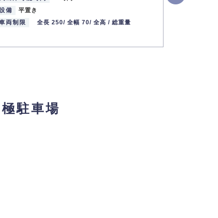
設備
平置き
設備
平置
車両制限
全長 250/
全幅 70/
全高 /
総重量
車両制限
月極駐車場