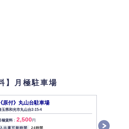
料】月極駐車場
《原付》丸山台駐車場
《軽自動
埼玉県和光市丸山台2-15-4
埼玉県和光市本
2,500
1
月極賃料
：
円
月極賃料
：
入出庫可能時間
24時間
入出庫可能