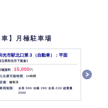
フ車】月極駐車場
和光市駅北口第３（自動車）：平面
サンヒル
埼玉県和光市下新倉1
埼玉県和光市新
15,000
1
月極賃料
：
円
月極賃料
：
入出庫可能時間
24時間
入出庫可能
設備
舗装済
設備
平置
車両制限
全長 500/
全幅 190/
全高 210/
総重量
車両制限
2500