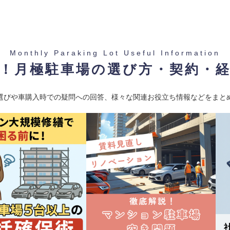
Monthly Paraking Lot Useful Information
！月極駐車場の選び方・契約・
重量 2200
選びや車購入時での疑問への回答、様々な関連お役立ち情報などをまと
有楽町線 / 和光市駅 東京メ
件ID BUK5456201】
重量 2500
有楽町線 / 和光市駅 東京メ