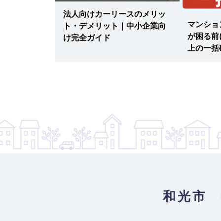
トロ副都心線 / 和光市駅
法人向けカーリースのメリッ
場の空き問
マンショ
ト・デメリット｜中小企業向
和光市駅北口第３（自動車）：平面（
12
い！時間貸し
が困る前
け完全ガイド
BUK5456202】
費削減の秘策
上の一括
15,000
月極賃料
：
円
所在地
埼玉県和光市下新倉1
入出庫可能時間
24時間
設備
舗装済
車両制限
全長 340/ 全幅 148/ 全高 200/ 総
最寄り駅
東武東上線 / 和光市駅 東京メトロ
トロ副都心線 / 和光市駅
白子3-26駐車場
13
【物件ID 610705】
17,050
月極賃料
：
円
和光市 
所在地
埼玉県和光市白子3-26-80
入出庫可能時間
24時間