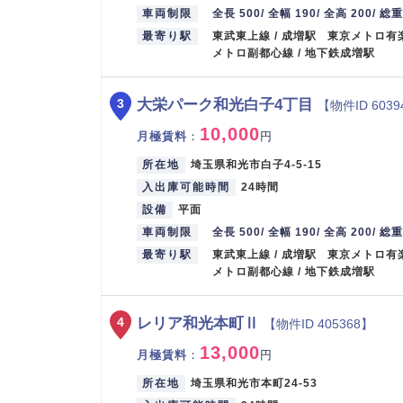
車両制限
全長 500/ 全幅 190/ 全高 200/ 総重
最寄り駅
東武東上線 / 成増駅 東京メトロ有
メトロ副都心線 / 地下鉄成増駅
大栄パーク和光白子4丁目
3
【物件ID 6039
10,000
月極賃料
：
円
所在地
埼玉県和光市白子4-5-15
入出庫可能時間
24時間
設備
平面
車両制限
全長 500/ 全幅 190/ 全高 200/ 総重
最寄り駅
東武東上線 / 成増駅 東京メトロ有
メトロ副都心線 / 地下鉄成増駅
レリア和光本町Ⅱ
4
【物件ID 405368】
13,000
月極賃料
：
円
所在地
埼玉県和光市本町24-53