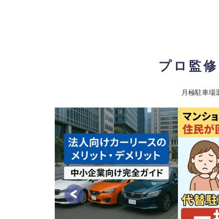
ウィルローズ和光
10
【物件ID 608270】
13,500
月極賃料
：
円
所在地
埼玉県和光市本町24-1
入出庫可能時間
24時間
プロ監修
設備
機械式
車両制限
全長 500/ 全幅 185/ 全高 155/ 総
月極駐車場
最寄り駅
東武東上線 / 和光市駅 東京メトロ
トロ副都心線 / 和光市駅
和光市駅北口第３（自動車）：平面
11
【物
15,000
月極賃料
：
円
所在地
埼玉県和光市下新倉1
入出庫可能時間
24時間
設備
舗装済
車両制限
全長 500/ 全幅 190/ 全高 210/ 総
最寄り駅
東武東上線 / 和光市駅 東京メトロ