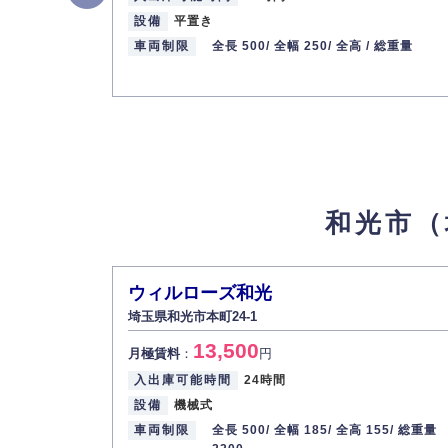
所在地
埼玉県和光市丸山台2-15-4
設備
平置き
入出庫可能時間
24時間
車両制限
全長 500/
全幅 250/
全高 /
総重量
設備
平置き
車両制限
全長 250/ 全幅 70/ 全高 / 総重量
最寄り駅
東京メトロ副都心線 / 和光市駅 東
東武東上線 / 和光市駅
グランクォール和光駐車場
7
【物件ID 310
和光市（
11,000
月極賃料
：
円
所在地
埼玉県和光市新倉1-4-6グランクォール
入出庫可能時間
24時間
ウィルローズ和光
設備
平置き
埼玉県和光市本町24-1
車両制限
全長 550/ 全幅 250/ 全高 / 総重量
13,500
月極賃料
：
円
最寄り駅
東京メトロ副都心線 / 和光市駅 東
東武東上線 / 和光市駅
入出庫可能時間
24時間
設備
機械式
車両制限
全長 500/
全幅 185/
全高 155/
総重量
サンヒルズ?駐車場
8
【物件ID 310003976