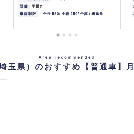
設備
平置き
車両制限
全長 550/
全幅 250/
全高 /
総重量
京メトロ有楽町線 / 和光市駅
Area recommended
006728】
埼玉県）のおすすめ
【普通車】
和光
京メトロ有楽町線 / 和光市駅
】