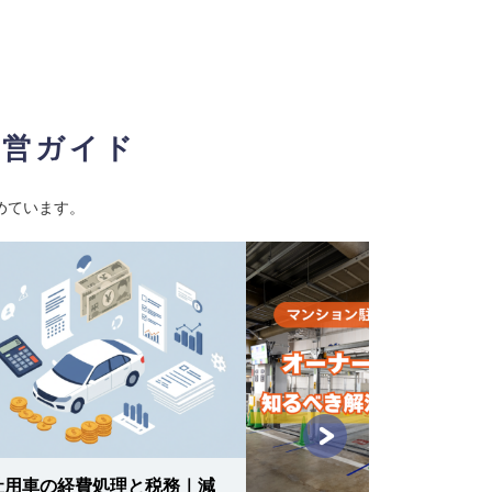
経営ガイド
めています。
社用車の経費処理と税務｜減