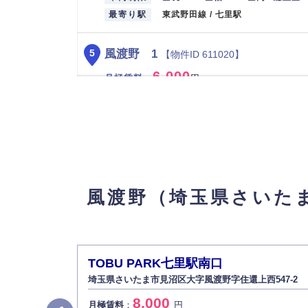
最寄り駅
東武野田線 / 七里駅
風渡野 1
5
【物件ID 611020】
6,000
月極賃料
：
円
所在地
埼玉県さいたま市見沼区風渡野161-1
入出庫可能時間
24時間
設備
平面
車両制限
全長 500/ 全幅 250/ 全高 / 総重量
最寄り駅
東武野田線 / 七里駅
風渡野（埼玉県さいた
七里北口 2
6
【物件ID 611023】
3,850
月極賃料
：
円
所在地
埼玉県さいたま市見沼区大字風渡野597-
TOBU PARK七里駅南口
入出庫可能時間
24時間
埼玉県さいたま市見沼区大字風渡野字住還上西547-2
設備
平面
8,000
月極賃料
：
円
車両制限
全長 200/ 全幅 100/ 全高 / 総重量