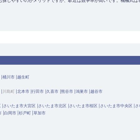
も探しやすいのがメリットですが、駅近は競争率が高いです。機械式は
桶川市
越生町
川島町
北本市
行田市
久喜市
熊谷市
鴻巣市
越谷市
区
さいたま市大宮区
さいたま市北区
さいたま市桜区
さいたま市中央区
さ
市
白岡市
杉戸町
草加市