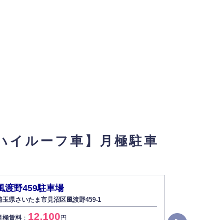
ハイルーフ車】月極駐車
風渡野459駐車場
七里
埼玉県さいたま市見沼区風渡野459-1
埼玉県さいた
12,100
4
月極賃料
：
円
月極賃料
：