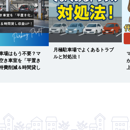
月極駐車場でよくあるトラブ
車場はもう不要？マ
ルと対処法！
空き車室を「平置き
持費削減＆時間貸し