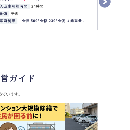
入出庫可能時間
24時間
入出庫可能
設備
平面
設備
平面
車両制限
全長 500/
全幅 230/
全高 -/
総重量 -
車両制限
経営ガイド
めています。