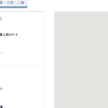
通・小型・二輪
8】
上西547-2
 -
3
量 -