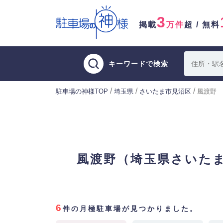
3
掲載
万件
超 / 無料
キーワードで検索
/
/
/
駐車場の神様TOP
埼玉県
さいたま市見沼区
風渡野
風渡野（埼玉県さいた
6
件の月極駐車場が見つかりました。