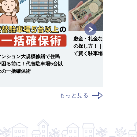
敷金・礼金なしの月極駐車場
の探し方！｜初期費用を抑え
て賢く駐車場を借りる方法
マンション大規模修繕で住民
が困る前に！代替駐車場5台以
上の一括確保術
もっと見る