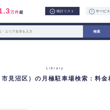
1.3
検討リスト
サービ
万件
超
Library
ま市見沼区）の月極駐車場検索：
料金