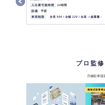
入出庫可能時間
24時間
最寄り駅
東武野田線 / 七里駅
設備
平面
車両制限
全長 500 /
全幅 220 /
全高 -/
総重量 -
プロ監修
月極駐車場