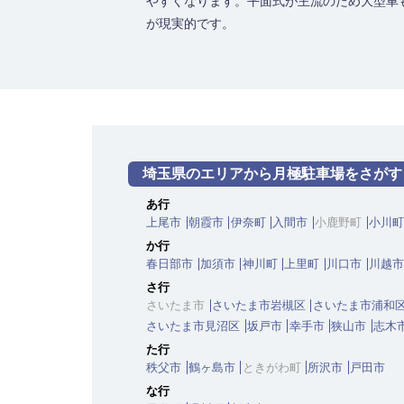
やすくなります。平面式が主流のため大型車
が現実的です。
埼玉県のエリアから月極駐車場をさがす
あ行
上尾市
朝霞市
伊奈町
入間市
小鹿野町
小川町
か行
春日部市
加須市
神川町
上里町
川口市
川越市
さ行
さいたま市
さいたま市岩槻区
さいたま市浦和
さいたま市見沼区
坂戸市
幸手市
狭山市
志木
た行
秩父市
鶴ヶ島市
ときがわ町
所沢市
戸田市
な行