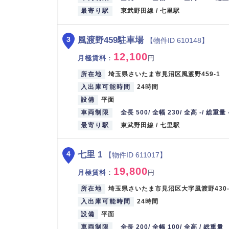
最寄り駅
東武野田線 / 七里駅
風渡野459駐車場
3
【物件ID 610148】
12,100
月極賃料
：
円
所在地
埼玉県さいたま市見沼区風渡野459-1
入出庫可能時間
24時間
設備
平面
車両制限
全長 500/ 全幅 230/ 全高 -/ 総重量 
最寄り駅
東武野田線 / 七里駅
七里 1
4
【物件ID 611017】
19,800
月極賃料
：
円
所在地
埼玉県さいたま市見沼区大字風渡野430-
入出庫可能時間
24時間
設備
平面
車両制限
全長 200/ 全幅 100/ 全高 / 総重量