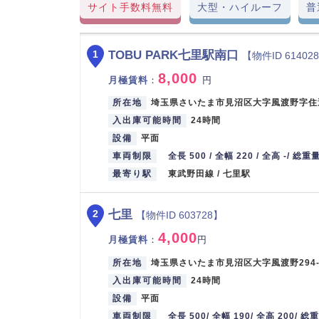
サイト手数料無料
大型・ハイルーフ
普
TOBU PARK七里駅南口
1
【物件ID 61402
8,000
月極賃料
：
円
所在地
埼玉県さいたま市見沼区大字風渡野字住還
入出庫可能時間
24時間
設備
平面
車両制限
全長 500 / 全幅 220 / 全高 -/ 総重量
最寄り駅
東武野田線 / 七里駅
七里
2
【物件ID 603728】
4,000
月極賃料
：
円
所在地
埼玉県さいたま市見沼区大字風渡野294-
入出庫可能時間
24時間
設備
平面
車両制限
全長 500/ 全幅 190/ 全高 200/ 総重