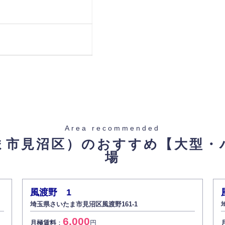
Area recommended
ま市見沼区）のおすすめ
【大型・
場
1
風渡野 1
埼玉県さいたま市見沼区風渡野161-1
6,000
月極賃料
：
円