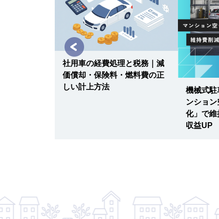
用車リースvs
どちらがお
社用車の経費処理と税務｜減
レーション付
価償却・保険料・燃料費の正
しい計上方法
機械式駐
ンション
化」で維
収益UP