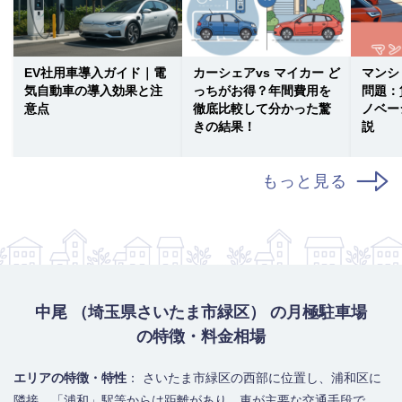
EV社用車導入ガイド｜電
カーシェアvs マイカー ど
マンシ
気自動車の導入効果と注
っちがお得？年間費用を
問題：
意点
徹底比較して分かった驚
ノベー
きの結果！
説
もっと見る
中尾 （埼玉県さいたま市緑区） の月極駐車場
の特徴・料金相場
エリアの特徴・特性
： さいたま市緑区の西部に位置し、浦和区に
隣接。「浦和」駅等からは距離があり、車が主要な交通手段で