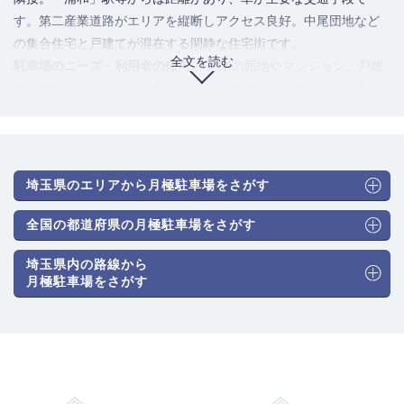
す。第二産業道路がエリアを縦断しアクセス良好。中尾団地など
の集合住宅と戸建てが混在する閑静な住宅街です。
全文を読む
駐車場のニーズ・利用者の傾向
： 近隣の団地やマンション、戸建
てに住む居住者の自家用車保管がニーズのほぼ全てを占めます。
車が生活必需品であり、ファミリー層の中型車やミニバン等の需
要が高いのが特徴です。第二産業道路を利用した車通勤での利用
も中心です。
駐車場のタイプと月極料金相場
： 住宅街のため、平面式（アスフ
埼玉県のエリアから月極駐車場をさがす
ァルト・砂利舗装）が圧倒的に主流で、機械式は希少です。相場
は以下の通りです。
全国の都道府県の月極駐車場をさがす
普通車（機械式）：10,000円～17,600円
埼玉県内の路線から
普通車（平面式）：9,900円～16,500円
月極駐車場をさがす
大型・ハイルーフ車対応：11,000円～17,600円
賢い選び方・注意ポイント
： 比較的リーズナブルなエリアです。
平面式が主流のため、大型車やハイルーフ車も探しやすい点がメ
リットです。機械式は供給がほぼないため、平面式を中心に探す
のが現実的です。住宅街の路地は道幅が狭い場合もあるため、契
約前に進入経路や駐車のしやすさを現地で確認しましょう。