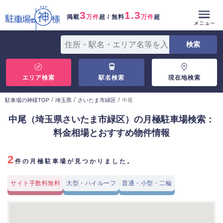
3
1.3
掲載
万件
超 / 無料
万件
超
エリア検索
駅名検索
現在地検索
/
/
/
駐車場の神様TOP
埼玉県
さいたま市緑区
中尾
中尾（埼玉県さいたま市緑区）の月極駐車場検索：
料金相場とおすすめ物件情報
2
件の月極駐車場が見つかりました。
サイト手数料無料
大型・ハイルーフ
普通・小型・二輪