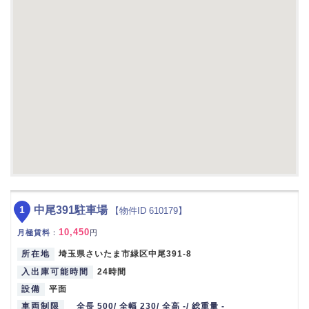
1
中尾391駐車場
【物件ID 610179】
10,450
月極賃料
：
円
所在地
埼玉県さいたま市緑区中尾391-8
入出庫可能時間
24時間
設備
平面
車両制限
全長 500/ 全幅 230/ 全高 -/ 総重量 -