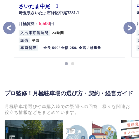
さいたま中尾 1
埼玉県さいたま市緑区中尾3281-1
5,500
月極賃料
：
円
入出庫可能時間
24時間
設備
平面
車両制限
全長 500/
全幅 250/
全高 /
総重量
プロ監修！月極駐車場の選び方・契約・経営ガイド
月極駐車場選びや車購入時での疑問への回答、様々な関連お
役立ち情報などをまとめています。