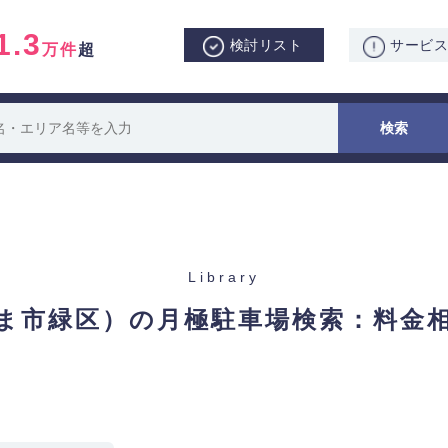
1.3
検討リスト
サービ
万件
超
Library
ま市緑区）の月極駐車場検索：
料金