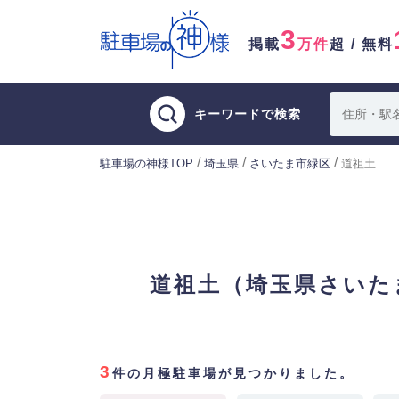
3
掲載
万件
超 / 無料
キーワードで検索
/
/
/
駐車場の神様TOP
埼玉県
さいたま市緑区
道祖土
道祖土（埼玉県さいた
3
件の月極駐車場が見つかりました。