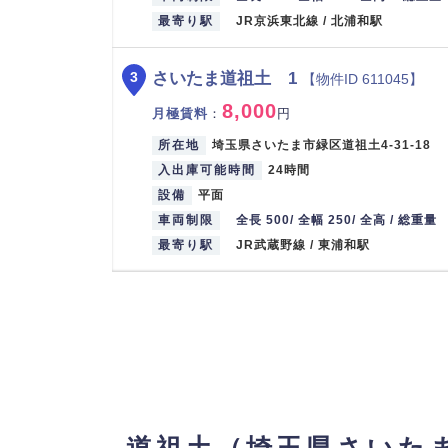
最寄り駅
JR京浜東北線 / 北浦和駅
さいたま道祖土 1
3
【物件ID 611045】
8,000
月極賃料
：
円
所在地
埼玉県さいたま市緑区道祖土4-31-18
入出庫可能時間
24時間
設備
平面
車両制限
全長 500/ 全幅 250/ 全高 / 総重量
最寄り駅
JR武蔵野線 / 東浦和駅