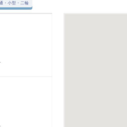
通・小型・二輪
-
-