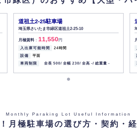
ま市緑区）のおすすめ
【大型・ハ
道祖土2-25駐車場
埼玉県さいたま市緑区道祖土2-25-10
11,550
月極賃料
：
円
入出庫可能時間
24時間
設備
平面
車両制限
全長 500/
全幅 230/
全高 -/
総重量 -
Monthly Paraking Lot Useful Information
！月極駐車場の選び方・契約・