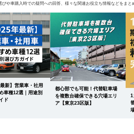
選びや車購入時での疑問への回答、様々な関連お役立ち情報などをまと
5年最新】営業車・社用
都心部でも可能！代替駐車場
め車種12選｜用途別
を複数台確保できる穴場エリ
イド
ア【東京23区版】