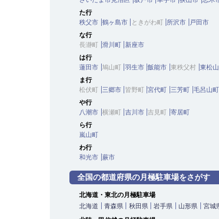
た行
秩父市
鶴ヶ島市
ときがわ町
所沢市
戸田市
な行
長瀞町
滑川町
新座市
は行
蓮田市
鳩山町
羽生市
飯能市
東秩父村
東松山
ま行
松伏町
三郷市
皆野町
宮代町
三芳町
毛呂山町
や行
八潮市
横瀬町
吉川市
吉見町
寄居町
ら行
嵐山町
わ行
和光市
蕨市
全国の都道府県の月極駐車場をさがす
北海道・東北の月極駐車場
北海道
青森県
秋田県
岩手県
山形県
宮城