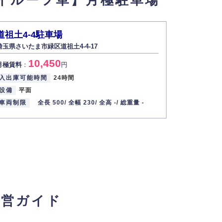
イルーフ車】月極駐車場
道祖土4-4駐車場
埼玉県さいたま市緑区道祖土4-4-17
10,450
月極賃料
：
円
入出庫可能時間
24時間
設備
平面
車両制限
全長 500/
全幅 230/
全高 -/
総重量 -
経営ガイド