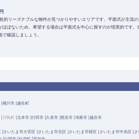
0円
比較的リーズナブルな物件が見つかりやすいエリアです。平面式が主流
がほぼないため、希望する場合は平面式を中心に探すのが現実的です。
地で確認しましょう。
桶川市
越生町
川島町
北本市
行田市
久喜市
熊谷市
鴻巣市
越谷市
区
さいたま市大宮区
さいたま市北区
さいたま市桜区
さいたま市中央区
さ
市
白岡市
杉戸町
草加市