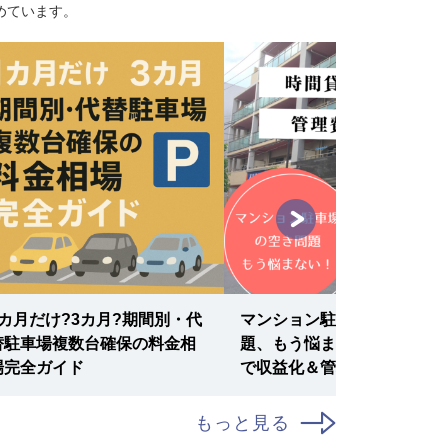
めています。
1カ月だけ?3カ月?期間別・代
マンション駐車場の空き問
替駐車場複数台確保の料金相
題、もう悩まない！時間貸し
場完全ガイド
で収益化＆管理費削減の秘策
もっと見る