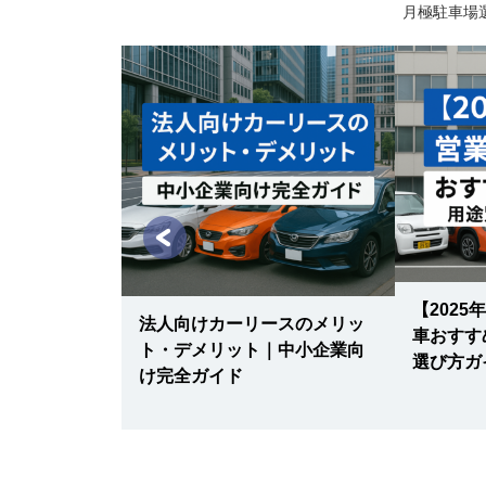
月極駐車場
理と税務｜減
【202
・燃料費の正
法人向けカーリースのメリッ
車おすす
ト・デメリット｜中小企業向
選び方ガ
け完全ガイド