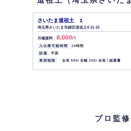
道祖土（埼玉県さいた
さいたま道祖土 1
埼玉県さいたま市緑区道祖土4-31-18
8,000
月極賃料
：
円
入出庫可能時間
24時間
設備
平面
車両制限
全長 500/
全幅 250/
全高 /
総重量
プロ監修