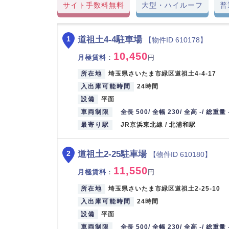
サイト手数料無料
大型・ハイルーフ
普
道祖土4-4駐車場
1
【物件ID 610178】
10,450
月極賃料
：
円
所在地
埼玉県さいたま市緑区道祖土4-4-17
入出庫可能時間
24時間
設備
平面
車両制限
全長 500/ 全幅 230/ 全高 -/ 総重量 
最寄り駅
JR京浜東北線 / 北浦和駅
道祖土2-25駐車場
2
【物件ID 610180】
11,550
月極賃料
：
円
所在地
埼玉県さいたま市緑区道祖土2-25-10
入出庫可能時間
24時間
設備
平面
車両制限
全長 500/ 全幅 230/ 全高 -/ 総重量 