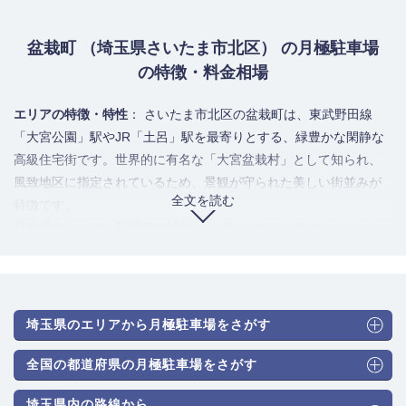
盆栽町 （埼玉県さいたま市北区） の月極駐車場
の特徴・料金相場
エリアの特徴・特性
： さいたま市北区の盆栽町は、東武野田線
「大宮公園」駅やJR「土呂」駅を最寄りとする、緑豊かな閑静な
高級住宅街です。世界的に有名な「大宮盆栽村」として知られ、
風致地区に指定されているため、景観が守られた美しい街並みが
全文を読む
特徴です。
駐車場のニーズ・利用者の傾向
： 近隣の戸建てや低層マンション
に住む居住者の自家用車保管が主なニーズです。高級住宅街とい
う特性上、中型車やミニバン、SUV、輸入車といった大型車の需
要が非常に高い傾向にあります。
駐車場のタイプと月極料金相場
： 風致地区で景観が重視されるた
埼玉県のエリアから月極駐車場をさがす
め、大規模な立体駐車場や機械式駐車場は非常に希少です。駐車
場は平面式（アスファルト・砂利舗装）が圧倒的に主流です。相
全国の都道府県の月極駐車場をさがす
場は以下の通りです。
埼玉県内の路線から