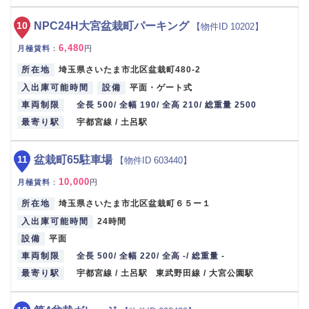
10
NPC24H大宮盆栽町パーキング
【物件ID 10202】
6,480
月極賃料
：
円
所在地
埼玉県さいたま市北区盆栽町480-2
入出庫可能時間
設備
平面・ゲート式
車両制限
全長 500/ 全幅 190/ 全高 210/ 総重量 2500
最寄り駅
宇都宮線 / 土呂駅
11
盆栽町65駐車場
【物件ID 603440】
10,000
月極賃料
：
円
所在地
埼玉県さいたま市北区盆栽町６５ー１
入出庫可能時間
24時間
設備
平面
車両制限
全長 500/ 全幅 220/ 全高 -/ 総重量 -
最寄り駅
宇都宮線 / 土呂駅 東武野田線 / 大宮公園駅