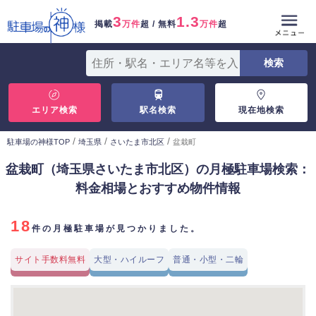
3
1.3
掲載
万件
超 / 無料
万件
超
エリア検索
駅名検索
現在地検索
/
/
/
駐車場の神様TOP
埼玉県
さいたま市北区
盆栽町
盆栽町（埼玉県さいたま市北区）の月極駐車場検索：
料金相場とおすすめ物件情報
18
件の月極駐車場が見つかりました。
サイト手数料無料
大型・ハイルーフ
普通・小型・二輪