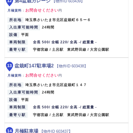
12
第4盆栽ガレージ
【物件ID 603439】
お問合せください
月極賃料
：
円
所在地
埼玉県さいたま市北区盆栽町６５ー６
入出庫可能時間
24時間
設備
平面
車両制限
全長 500/ 全幅 220/ 全高 -/ 総重量 -
最寄り駅
宇都宮線 / 土呂駅 東武野田線 / 大宮公園駅
13
盆栽町147駐車場2
【物件ID 603438】
お問合せください
月極賃料
：
円
所在地
埼玉県さいたま市北区盆栽町１４７
入出庫可能時間
24時間
設備
平面
車両制限
全長 500/ 全幅 220/ 全高 -/ 総重量 -
最寄り駅
宇都宮線 / 土呂駅 東武野田線 / 大宮公園駅
14
月極駐車場
【物件ID 603437】