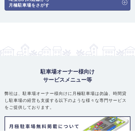
普通車（機械式）：12,100円～19,800円
月極駐車場をさがす
普通車（平面式）：13,200円～18,700円
大型・ハイルーフ車対応：14,300円～19,800円
賢い選び方・注意ポイント
： 平面式が主流のため、大型車やハイ
ルーフ車も探しやすい点が最大のメリットです。ただし、エリア
全体で供給が少なく、空きが出るとすぐに埋まる傾向がありま
す。碁盤の目状の道路ですが道幅が狭い場所もあるため、契約前
に必ず現地で進入経路や車庫入れのしやすさを確認しましょう。
駐車場オーナー様向け
サービスメニュー等
弊社は、駐車場オーナー様向けに月極駐車場は勿論、
時間貸
し駐車場の経営も支援する以下のような様々な専門サービス
をご提供しております。