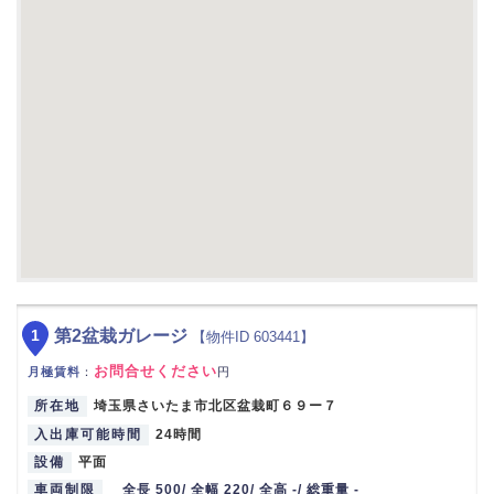
1
第2盆栽ガレージ
【物件ID 603441】
お問合せください
月極賃料
：
円
所在地
埼玉県さいたま市北区盆栽町６９ー７
入出庫可能時間
24時間
設備
平面
車両制限
全長 500/ 全幅 220/ 全高 -/ 総重量 -