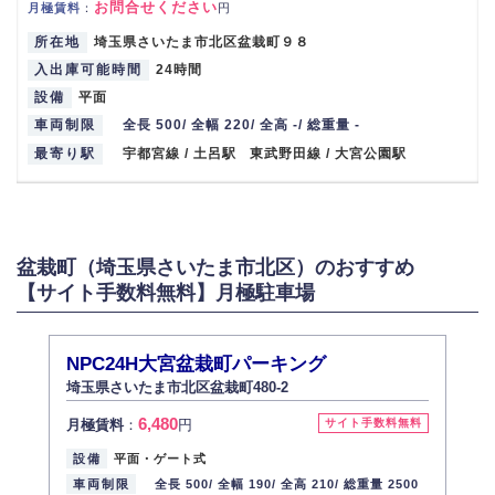
お問合せください
月極賃料
：
円
所在地
埼玉県さいたま市北区盆栽町９８
入出庫可能時間
24時間
設備
平面
車両制限
全長 500/ 全幅 220/ 全高 -/ 総重量 -
最寄り駅
宇都宮線 / 土呂駅 東武野田線 / 大宮公園駅
盆栽町（埼玉県さいたま市北区）のおすすめ
【サイト手数料無料】月極駐車場
NPC24H大宮盆栽町パーキング
埼玉県さいたま市北区盆栽町480-2
6,480
月極賃料
：
円
サイト手数料無料
設備
平面・ゲート式
車両制限
全長 500/
全幅 190/
全高 210/
総重量 2500