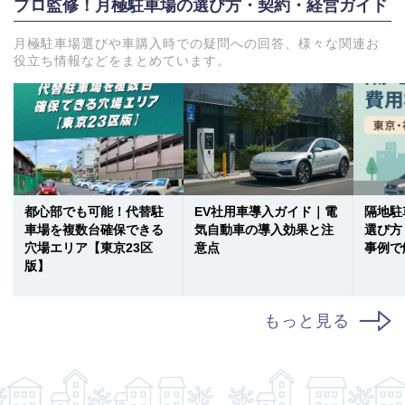
プロ監修！月極駐車場の選び方・契約・経営ガイド
月極駐車場選びや車購入時での疑問への回答、様々な関連お
役立ち情報などをまとめています。
都心部でも可能！代替駐
EV社用車導入ガイド｜電
隔地駐
車場を複数台確保できる
気自動車の導入効果と注
選び方
穴場エリア【東京23区
意点
事例で
版】
もっと見る