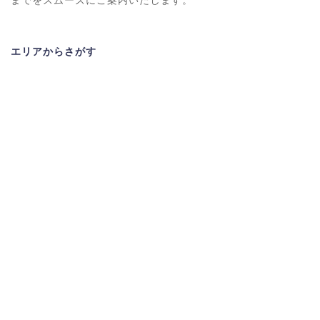
までをスムーズにご案内いたします。
エリアからさがす
北海道・東北
関東
北陸・甲信越
東海
近畿
四国
中国
九州・沖縄