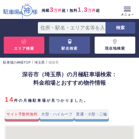
3
1.3
掲載
万件
超 / 無料
万件
超
エリア検索
駅名検索
現在地検索
/
/
駐車場の神様TOP
埼玉県
深谷市
深谷市（埼玉県）の月極駐車場検索：
料金相場とおすすめ物件情報
14
件の月極駐車場が見つかりました。
サイト手数料無料
大型・ハイルーフ
普通・小型・二輪