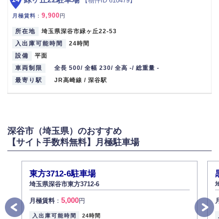
【物件ID 610479】
9,900
月極賃料
：
円
所在地
埼玉県深谷市緑ヶ丘22-53
入出庫可能時間
24時間
設備
平面
車両制限
全長 500/ 全幅 230/ 全高 -/ 総重量 -
最寄り駅
JR高崎線 / 深谷駅
深谷市（埼玉県）のおすすめ
【サイト手数料無料】月極駐車場
東方3712-6駐車場
埼玉県深谷市東方3712-6
5,000
月極賃料
：
円
入出庫可能時間
24時間