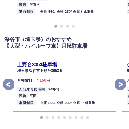
設備
平置き
車両制限
全長 550/
全幅 250/
全高 /
総重量
深谷市（埼玉県）のおすすめ
【大型・ハイルーフ車】月極駐車場
上野台3053駐車場
埼玉県深谷市上野台3053-5
7,150
月極賃料
：
円
入出庫可能時間
24時間
設備
平面
車両制限
全長 500/
全幅 230/
全高 -/
総重量 -