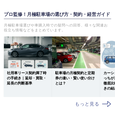
プロ監修！月極駐車場の選び方・契約・経営ガイド
月極駐車場選びや車購入時での疑問への回答、様々な関連お
役立ち情報などをまとめています。
社用車リース契約満了時
駐車場の月極契約と定期
カーシ
の手続き｜返却・買取・
券の違い・賢い使い分け
っちが
延長の判断基準
とは？
徹底比
きの結
もっと見る