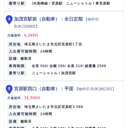
最寄り駅
JR高崎線 / 宮原駅 ニューシャトル / 東宮原駅
4
加茂宮駅前（自動車）：全日定期
【物件ID
BUK2184801】
6,285
月極賃料
：
円
所在地
埼玉県さいたま市北区宮原町1丁目
入出庫可能時間
24時間
設備
舗装済
車両制限
全長 500/ 全幅 190/ 全高 210/ 総重量 2500
最寄り駅
ニューシャトル / 加茂宮駅
5
宮原駅西口（自動車）：平面
【物件ID BUK2862301】
16,500
月極賃料
：
円
所在地
埼玉県さいたま市北区宮原町3-590
入出庫可能時間
24時間
設備
舗装済