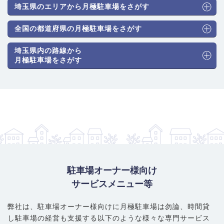
となっています。
埼玉県のエリアから月極駐車場をさがす
駐車場のタイプと月極料金相場
： 住宅街が多いため平面式（アス
ファルト・砂利）が主流です。駅周辺のマンションなどで機械式
全国の都道府県の月極駐車場をさがす
も見られますが、供給は比較的少ないです。相場は以下の通りで
埼玉県内の路線から
す。
月極駐車場をさがす
普通車（機械式）：11,000円～18,700円
普通車（平面式）：11,000円～19,800円
大型・ハイルーフ車対応：12,100円～20,900円
賢い選び方・注意ポイント
： 宮原駅からの距離（東口・西口）で
料金が明確に変動します。駅に近いほど高額になり、平面式は希
少になる傾向があります。駅から少し離れた宮原町1丁目や4丁
目、バイパス方面では割安な平面式が見つかりやすくなります。
機械式を検討する場合は、サイズ制限（車幅・車高）の確認が不
可欠です。
駐車場オーナー様向け
サービスメニュー等
弊社は、駐車場オーナー様向けに月極駐車場は勿論、
時間貸
し駐車場の経営も支援する以下のような様々な専門サービス