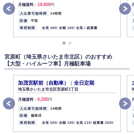
19,800
月極賃料
：
円
入出庫可能時間
24時間
設備
平面
車両制限
全長 480/
全幅 180/
全高 /
総重量
宮原町（埼玉県さいたま市北区）のおすすめ
【大型・ハイルーフ車】月極駐車場
加茂宮駅前（自動車）：全日定期
埼玉県さいたま市北区宮原町1丁目
6,285
月極賃料
：
円
入出庫可能時間
24時間
設備
舗装済
車両制限
全長 500/
全幅 190/
全高 210/
総重量 2500