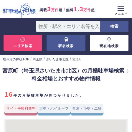
3
1.3
掲載
万件
超 / 無料
万件
超
エリア検索
駅名検索
現在地検索
/
/
/
駐車場の神様TOP
埼玉県
さいたま市北区
宮原町
宮原町（埼玉県さいたま市北区）の月極駐車場検索：
料金相場とおすすめ物件情報
16
件の月極駐車場が見つかりました。
サイト手数料無料
大型・ハイルーフ
普通・小型・二輪