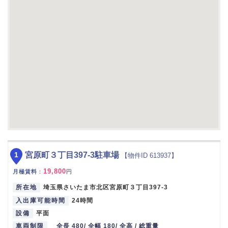
1
宮原町３丁目397-3駐車場
【物件ID 613937】
19,800
月極賃料
：
円
所在地
埼玉県さいたま市北区宮原町３丁目397-3
入出庫可能時間
24時間
設備
平面
車両制限
全長 480/ 全幅 180/ 全高 / 総重量