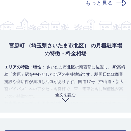
もっと見る
宮原町 （埼玉県さいたま市北区） の月極駐車場
の特徴・料金相場
エリアの特徴・特性
： さいたま市北区の南西部に位置し、JR高崎
線「宮原」駅を中心とした北区の中核地域です。駅周辺には商業
施設や商店街が集積し活気があります。国道17号（中山道・新大
宮バイパス）へのアクセスも良好で、車・電車ともに利便性が高
全文を読む
いのが特徴です。
駐車場のニーズ・利用者の傾向
： 近隣のマンションや戸建てに住
む居住者の自家用車保管ニーズが中心です。加えて、宮原駅を利
用する通勤・通学者による需要も集中します。特に駅東口（宮原
町2, 3丁目）は競争率が高く、常に供給が不足しがちな人気エリア