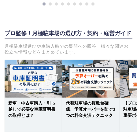
プロ監修！月極駐車場の選び方・契約・経営ガイド
月極駐車場選びや車購入時での疑問への回答、様々な関連お
役立ち情報などをまとめています。
新車・中古車購入・引っ
代替駐車場の複数台確
【プロ
越しで必要な車庫証明書
保、予算オーバーを防ぐ3
駐車場
の取得とは？
つの料金交渉テクニック
重要ポ