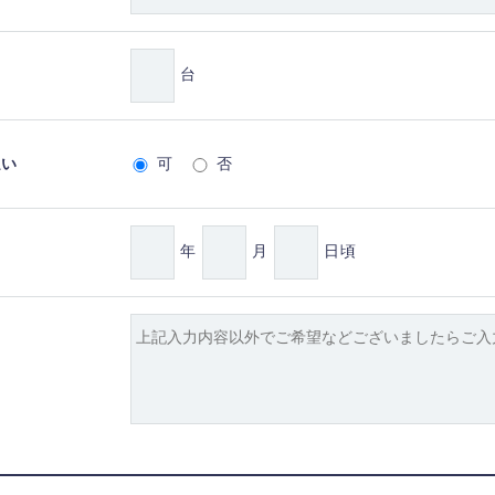
台
払い
可
否
年
月
日頃