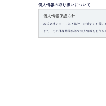
個人情報の取り扱いについて
個人情報保護方針
株式会社ミコト（以下弊社）に対するお問い
また、その他採用業務等で個人情報をお預か
お客様に安心して弊社をご利用いただけるよ
1.個人情報の取得
弊社は、お客様に対して偽りや不正な方法を
2.個人情報の利用
弊社は個人情報を以下の目的にのみ利用いた
以下に定めない目的で個人情報を利用する場
お問い合わせに対する回答、資料等の送付
採用に関する回答、情報の提供
３.個人情報の安全管理
弊社は取り扱う個人情報の外部への漏洩を防
4.個人情報の第三者提供
法的義務など正当な理由に基づく要請があっ