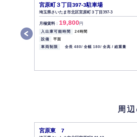
宮原町３丁目397-3駐車場
埼玉県さいたま市北区宮原町３丁目397-3
19,800
月極賃料
：
円
入出庫可能時間
24時間
設備
平面
車両制限
全長 480/
全幅 180/
全高 /
総重量
周辺
宮原東 7