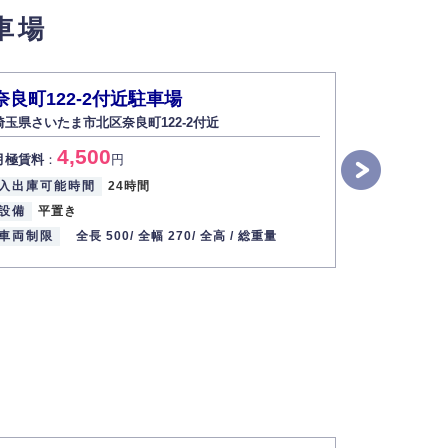
車場
い場合は開示いたしません）。
奈良町122-2付近駐車場
セレーノ
埼玉県さいたま市北区奈良町122-2付近
埼玉県さいたま
す。
4,500
9
月極賃料
：
円
月極賃料
：
2013年12月1日
入出庫可能時間
24時間
入出庫可能
設備
平置き
設備
平面
車両制限
全長 500/
全幅 270/
全高 /
総重量
車両制限