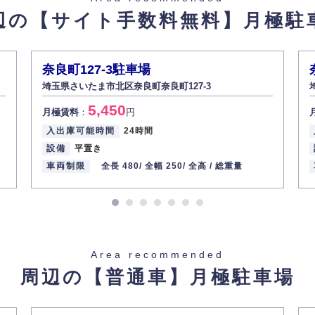
辺の【サイト手数料無料】
月極駐
があった場合、すみやかに開示いたします（ご本人であることが確認できな
から訂正・追加・削除の請求がある場合は適切に対応いたします。
奈良町127-3駐車場
埼玉県さいたま市北区奈良町奈良町127-3
ての重要性を理解し、より適切に管理するよう社内教育を実施してまいりま
5,450
月極賃料
：
円
入出庫可能時間
24時間
設備
平置き
車両制限
全長 480/
全幅 250/
全高 /
総重量
Area recommended
周辺の【普通車】
月極駐車場