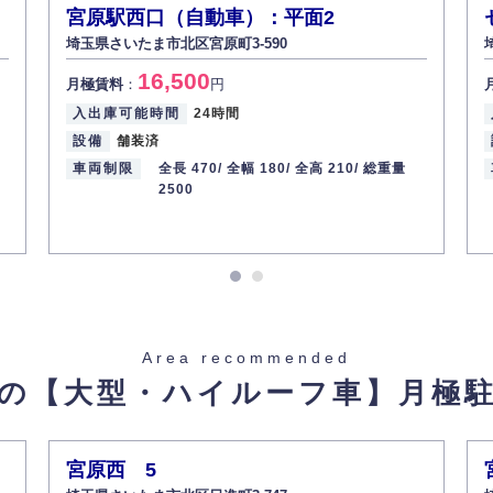
宮原駅西口（自動車）：平面2
埼玉県さいたま市北区宮原町3-590
16,500
月極賃料
：
円
入出庫可能時間
24時間
設備
舗装済
車両制限
全長 470/
全幅 180/
全高 210/
総重量
2500
Area recommended
の【大型・ハイルーフ車】
月極
宮原西 5