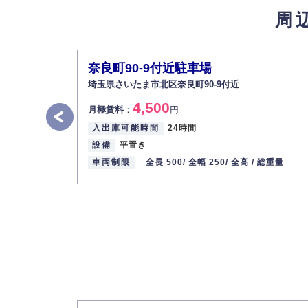
周
5.個人情報の開示・訂正・削除
お客様ご本人から自己の個人情報開示の請求
また、個人情報の内容に誤りがあり、ご本人
奈良町90‐9付近駐車場
6.個人情報管理の社内教育
埼玉県さいたま市北区奈良町90‐9付近
弊社社員全員が、個人情報の取り扱いについ
4,500
株式会社ミコト
月極賃料
：
円
入出庫可能時間
24時間
代表取締役社長 野口 幸男
設備
平置き
車両制限
全長 500/
全幅 250/
全高 /
総重量