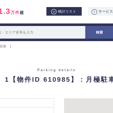
1.3
検討リスト
サービ
万件
超
原東 1
Parking details
 1
【物件ID 610985】：月極