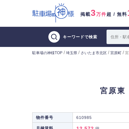
3
掲載
万件
超 / 無料
キーワードで検索
/
/
/
/
駐車場の神様TOP
埼玉県
さいたま市北区
宮原町
宮
宮原東
物件番号
610985
12,572
月極賃料
円