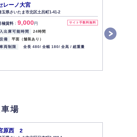
セレーノ大宮
大宮土呂
埼玉県さいたま市北区土呂町1-41-2
車）
埼玉県さいた
9,000
サイト手数料無料
月極賃料
：
円
8
月極賃料
：
入出庫可能時間
24時間
設備
平面（舗装あり）
入出庫可能
車両制限
全長 480/
全幅 180/
全高 /
総重量
設備
舗装
車両制限
駐車場
宮原西 2
宮原西 