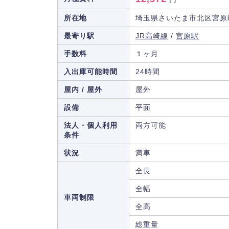
所在地
埼玉県さいたま市北区宮原町3
最寄り駅
JR高崎線
/
宮原駅
手数料
１ヶ月
入出庫可能時間
24時間
屋内 / 屋外
屋外
設備
平面
法人・個人利用
両方可能
条件
状況
満車
全長
全幅
車両制限
全高
総重量