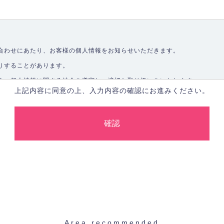
合わせにあたり、お客様の個人情報をお知らせいただきます。
りすることがあります。
う、個人情報に関する法令を遵守し、適切な取り扱いをいたします。
上記内容に同意の上、入力内容の確認にお進みください。
取ることなく、適正に個人情報を取得いたします。
します。
合、あらかじめご本人の同意を得た上で行ないます。
止し、その利用目的に応じて適切かつ安全に管理します。
た場合を除き、お客様の個人情報をご本人の同意なく第三者に提供いたしま
Area recommended