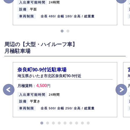
入出庫可能時間
24時間
設備
平面
車両制限
全長 480/
全幅 180/
全高 /
総重量
周辺の【大型・ハイルーフ車】
月極駐車場
奈良町90‐9付近駐車場
埼玉県さいたま市北区奈良町90‐9付近
4,500
月極賃料
：
円
入出庫可能時間
24時間
設備
平置き
車両制限
全長 500/
全幅 250/
全高 /
総重量