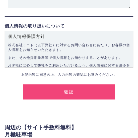
個人情報の取り扱いについて
個人情報保護方針
株式会社ミコト（以下弊社）に対するお問い合わせにあたり、お客様の個
人情報をお知らせいただきます。
また、その他採用業務等で個人情報をお預かりすることがあります。
お客様に安心して弊社をご利用いただけるよう、個人情報に関する法令を
遵守し、適切な取り扱いをいたします。
上記内容に同意の上、入力内容の確認にお進みください。
1.個人情報の取得
弊社は、お客様に対して偽りや不正な方法を取ることなく、適正に個人情
報を取得いたします。
2.個人情報の利用
弊社は個人情報を以下の目的にのみ利用いたします。
以下に定めない目的で個人情報を利用する場合、あらかじめご本人の同意
を得た上で行ないます。
周辺の【サイト手数料無料】
お問い合わせに対する回答、資料等の送付
月極駐車場
採用に関する回答、情報の提供