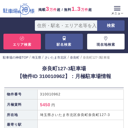
3
1.3
掲載
万件
超 / 無料
万件
超
エリア検索
駅名検索
現在地検索
/
/
/
/
駐車場の神様TOP
埼玉県
さいたま市北区
奈良町
奈良町127-3駐車場
奈良町127-3駐車場
【物件ID 310010962】：月極駐車場情報
物件番号
310010962
5450
月極賃料
円
所在地
埼玉県さいたま市北区奈良町奈良町127-3
最寄り駅