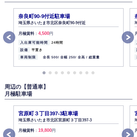
３.個人情報の安全管理
弊社は取り扱う個人情報の外部への漏洩を防止し、その利用目的に応じて
奈良町90‐9付近駐車場
適切かつ安全に管理します。
埼玉県さいたま市北区奈良町90‐9付近
4.個人情報の第三者提供
4,500
月極賃料
：
円
法的義務など正当な理由に基づく要請があった場合を除き、お客様の個人
情報をご本人の同意なく第三者に提供いたしません。
入出庫可能時間
24時間
5.個人情報の開示・訂正・削除
設備
平置き
お客様ご本人から自己の個人情報開示の請求があった場合、すみやかに開
車両制限
全長 500/
全幅 250/
全高 /
総重量
示いたします（ご本人であることが確認できない場合は開示いたしませ
ん）。
また、個人情報の内容に誤りがあり、ご本人から訂正・追加・削除の請求
がある場合は適切に対応いたします。
周辺の【普通車】
6.個人情報管理の社内教育
月極駐車場
弊社社員全員が、個人情報の取り扱いについての重要性を理解し、より適
切に管理するよう社内教育を実施してまいります。
株式会社ミコト
宮原町３丁目397-3駐車場
2013年12月1日
代表取締役社長 野口 幸男
埼玉県さいたま市北区宮原町３丁目397-3
19,800
月極賃料
：
円