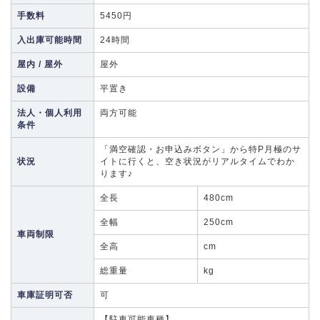
手数料
5450円
入出庫可能時間
24時間
屋内 / 屋外
屋外
設備
平置き
法人・個人利用
両方可能
条件
「満空確認・お申込みボタン」から特P月極のサ
状況
イトに行くと、空き状況がリアルタイムでわか
ります♪
全長
480cm
全幅
250cm
車両制限
全高
cm
総重量
kg
車庫証明可否
可
【駐車可能車種】