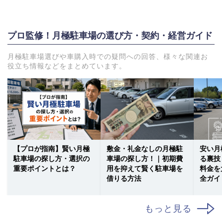
プロ監修！月極駐車場の選び方・契約・経営ガイド
月極駐車場選びや車購入時での疑問への回答、様々な関連お
役立ち情報などをまとめています。
【プロが指南】賢い月極
敷金・礼金なしの月極駐
安い月
駐車場の探し方・選択の
車場の探し方！｜初期費
る裏技
重要ポイントとは？
用を抑えて賢く駐車場を
料金を
借りる方法
全ガイ
もっと見る