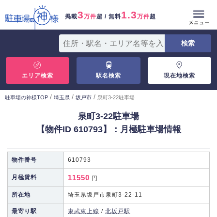
3
1.3
掲載
万件
超 / 無料
万件
超
エリア検索
駅名検索
現在地検索
/
/
/
駐車場の神様TOP
埼玉県
坂戸市
泉町3-22駐車場
泉町3-22駐車場
【物件ID 610793】：月極駐車場情報
物件番号
610793
11550
月極賃料
円
所在地
埼玉県坂戸市泉町3-22-11
最寄り駅
東武東上線
/
北坂戸駅