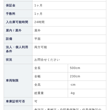
保証金
1ヶ月
手数料
1ヶ月
入出庫可能時間
24時間
屋内 / 屋外
屋外
設備
平面
法人・個人利用
両方可能
条件
状況
お問合せください
全長
500cm
全幅
230cm
車両制限
全高
-cm
総重量
-kg
車庫証明可否
可
免許証・車検証・自賠責保険証・任意保険証の