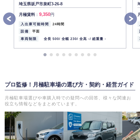
埼玉県坂戸市泉町3-26-8
9,350
月極賃料
：
円
入出庫可能時間
24時間
設備
平面
車両制限
全長 500/
全幅 230/
全高 -/
総重量 -
プロ監修！月極駐車場の選び方・契約・経営ガイド
月極駐車場選びや車購入時での疑問への回答、様々な関連お
役立ち情報などをまとめています。