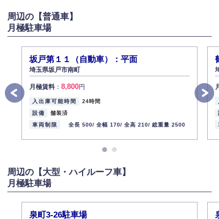
がある場合は適切に対応いたします。
周辺の【普通車】
6.個人情報管理の社内教育
月極駐車場
弊社社員全員が、個人情報の取り扱いについての重要性を理解し、より適
切に管理するよう社内教育を実施してまいります。
株式会社ミコト
坂戸第１１（自動車）：平面
2013年12月1日
代表取締役社長 野口 幸男
埼玉県坂戸市南町
8,800
月極賃料
：
円
入出庫可能時間
24時間
設備
舗装済
車両制限
全長 500/
全幅 170/
全高 210/
総重量 2500
周辺の【大型・ハイルーフ車】
月極駐車場
泉町3-26駐車場