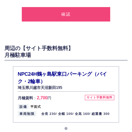
1.個人情報の取得
弊社は、お客様に対して偽りや不正な方法を取ることなく、適正に個人情
報を取得いたします。
2.個人情報の利用
弊社は個人情報を以下の目的にのみ利用いたします。
以下に定めない目的で個人情報を利用する場合、あらかじめご本人の同意
を得た上で行ないます。
周辺の【サイト手数料無料】
お問い合わせに対する回答、資料等の送付
月極駐車場
採用に関する回答、情報の提供
３.個人情報の安全管理
弊社は取り扱う個人情報の外部への漏洩を防止し、その利用目的に応じて
NPC24H鶴ヶ島駅東口パーキング（バイ
適切かつ安全に管理します。
ク・2輪車）
4.個人情報の第三者提供
埼玉県川越市天沼新田195
法的義務など正当な理由に基づく要請があった場合を除き、お客様の個人
情報をご本人の同意なく第三者に提供いたしません。
2,700
月極賃料
：
円
サイト手数料無料
5.個人情報の開示・訂正・削除
設備
平面式
お客様ご本人から自己の個人情報開示の請求があった場合、すみやかに開
車両制限
全長 230/
全幅 100/
全高 160/
総重量 300
示いたします（ご本人であることが確認できない場合は開示いたしませ
ん）。
また、個人情報の内容に誤りがあり、ご本人から訂正・追加・削除の請求