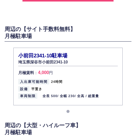
2.個人情報の利用
弊社は個人情報を以下の目的にのみ利用いたします。
以下に定めない目的で個人情報を利用する場合、あらかじめご本人の同意
を得た上で行ないます。
周辺の【サイト手数料無料】
お問い合わせに対する回答、資料等の送付
月極駐車場
採用に関する回答、情報の提供
３.個人情報の安全管理
弊社は取り扱う個人情報の外部への漏洩を防止し、その利用目的に応じて
小前田2341-10駐車場
適切かつ安全に管理します。
埼玉県深谷市小前田2341-10
4.個人情報の第三者提供
4,000
月極賃料
：
円
法的義務など正当な理由に基づく要請があった場合を除き、お客様の個人
情報をご本人の同意なく第三者に提供いたしません。
入出庫可能時間
24時間
5.個人情報の開示・訂正・削除
設備
平置き
お客様ご本人から自己の個人情報開示の請求があった場合、すみやかに開
車両制限
全長 500/
全幅 230/
全高 /
総重量
示いたします（ご本人であることが確認できない場合は開示いたしませ
ん）。
また、個人情報の内容に誤りがあり、ご本人から訂正・追加・削除の請求
がある場合は適切に対応いたします。
周辺の【大型・ハイルーフ車】
6.個人情報管理の社内教育
月極駐車場
弊社社員全員が、個人情報の取り扱いについての重要性を理解し、より適