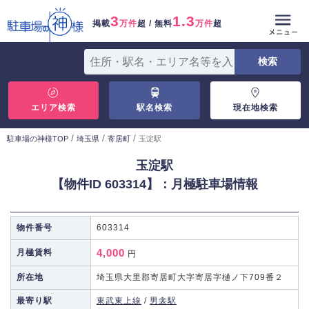
3
1.3
掲載
万件
超 / 無料
万件
超
エリア検索
駅名検索
現在地検索
/
/
/
駐車場の神様TOP
埼玉県
寄居町
玉淀駅
玉淀駅
【物件ID 603314】：月極駐車場情報
物件番号
603314
4,000
月極賃料
円
所在地
埼玉県大里郡寄居町大字寄居字樋ノ下709番２
最寄り駅
東武東上線
/
男衾駅