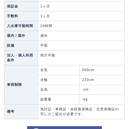
保証金
1ヶ月
手数料
1ヶ月
入出庫可能時間
24時間
屋内 / 屋外
屋外
設備
平面
法人・個人利用
両方可能
条件
全長
500cm
全幅
220cm
車両制限
全高
-cm
総重量
-kg
免許証・車検証・自賠責保険証・任意保険証の
備考
写しのご提出が必要です。