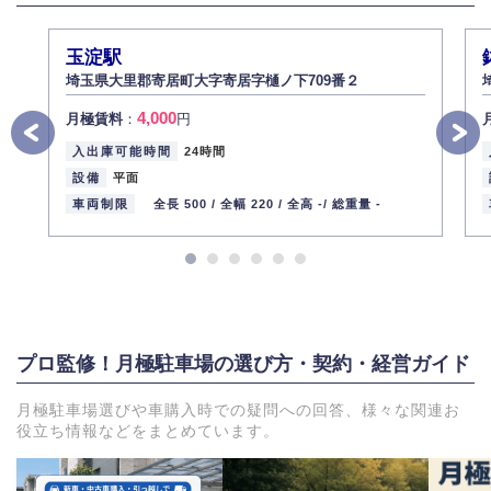
切に管理するよう社内教育を実施してまいります。
株式会社ミコト
玉淀駅
2013年12月1日
代表取締役社長 野口 幸男
埼玉県大里郡寄居町大字寄居字樋ノ下709番２
4,000
月極賃料
：
円
入出庫可能時間
24時間
設備
平面
車両制限
全長 500 /
全幅 220 /
全高 -/
総重量 -
プロ監修！月極駐車場の選び方・契約・経営ガイド
月極駐車場選びや車購入時での疑問への回答、様々な関連お
役立ち情報などをまとめています。