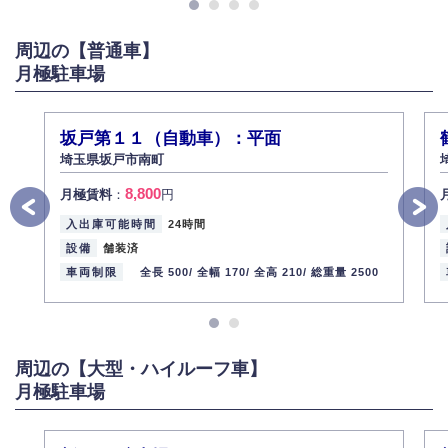
また、個人情報の内容に誤りがあり、ご本人から訂正・追加・削除の請求
がある場合は適切に対応いたします。
周辺の【普通車】
6.個人情報管理の社内教育
月極駐車場
弊社社員全員が、個人情報の取り扱いについての重要性を理解し、より適
切に管理するよう社内教育を実施してまいります。
株式会社ミコト
坂戸第１１（自動車）：平面
2013年12月1日
代表取締役社長 野口 幸男
埼玉県坂戸市南町
8,800
月極賃料
：
円
入出庫可能時間
24時間
設備
舗装済
車両制限
全長 500/
全幅 170/
全高 210/
総重量 2500
周辺の【大型・ハイルーフ車】
月極駐車場