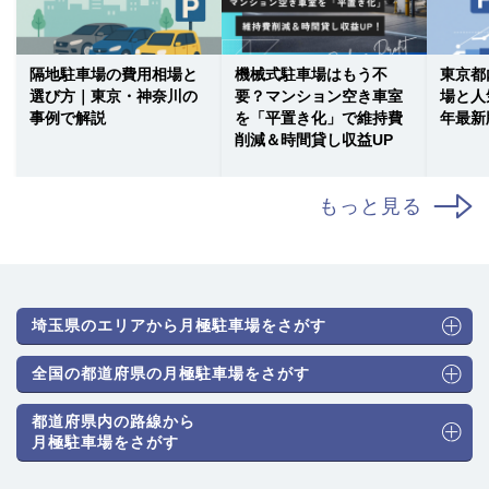
隔地駐車場の費用相場と
機械式駐車場はもう不
東京都
選び方｜東京・神奈川の
要？マンション空き車室
場と人
事例で解説
を「平置き化」で維持費
年最新
削減＆時間貸し収益UP
もっと見る
埼玉県のエリアから月極駐車場をさがす
全国の都道府県の月極駐車場をさがす
都道府県内の路線から
月極駐車場をさがす