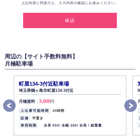
上記内容に同意の上、入力内容の確認にお進みください。
1.個人情報の取得
弊社は、お客様に対して偽りや不正な方法を取ることなく、適正に個人情
報を取得いたします。
2.個人情報の利用
弊社は個人情報を以下の目的にのみ利用いたします。
以下に定めない目的で個人情報を利用する場合、あらかじめご本人の同意
を得た上で行ないます。
周辺の【サイト手数料無料】
お問い合わせに対する回答、資料等の送付
月極駐車場
採用に関する回答、情報の提供
３.個人情報の安全管理
弊社は取り扱う個人情報の外部への漏洩を防止し、その利用目的に応じて
町屋134-3付近駐車場
適切かつ安全に管理します。
埼玉県鶴ヶ島市町屋134-3付近
4.個人情報の第三者提供
3,000
月極賃料
：
円
法的義務など正当な理由に基づく要請があった場合を除き、お客様の個人
情報をご本人の同意なく第三者に提供いたしません。
入出庫可能時間
24時間
5.個人情報の開示・訂正・削除
設備
平置き
お客様ご本人から自己の個人情報開示の請求があった場合、すみやかに開
車両制限
全長 550/
全幅 280/
全高 /
総重量
示いたします（ご本人であることが確認できない場合は開示いたしませ
ん）。