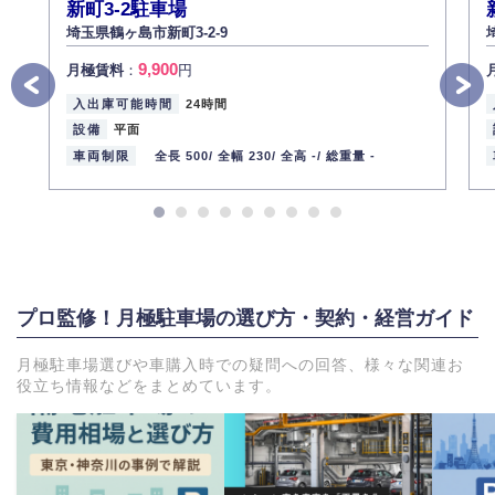
新町3-2駐車場
埼玉県鶴ヶ島市新町3-2-9
9,900
月極賃料
：
円
入出庫可能時間
24時間
設備
平面
車両制限
全長 500/
全幅 230/
全高 -/
総重量 -
プロ監修！月極駐車場の選び方・契約・経営ガイド
月極駐車場選びや車購入時での疑問への回答、様々な関連お
役立ち情報などをまとめています。