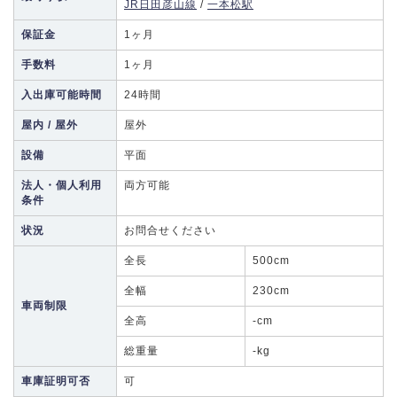
JR日田彦山線
/
一本松駅
保証金
1ヶ月
手数料
1ヶ月
入出庫可能時間
24時間
屋内 / 屋外
屋外
設備
平面
法人・個人利用
両方可能
条件
状況
お問合せください
全長
500cm
全幅
230cm
車両制限
全高
-cm
総重量
-kg
車庫証明可否
可