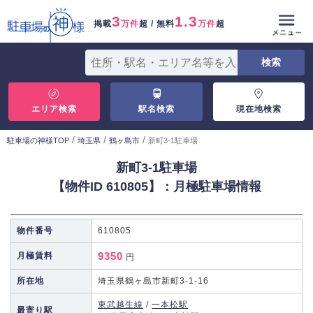
3
1.3
掲載
万件
超 / 無料
万件
超
エリア検索
駅名検索
現在地検索
/
/
/
駐車場の神様TOP
埼玉県
鶴ヶ島市
新町3-1駐車場
新町3-1駐車場
【物件ID 610805】：月極駐車場情報
物件番号
610805
9350
月極賃料
円
所在地
埼玉県鶴ヶ島市新町3-1-16
東武越生線
/
一本松駅
最寄り駅