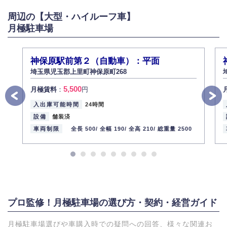
がある場合は適切に対応いたします。
周辺の【大型・ハイルーフ車】
6.個人情報管理の社内教育
月極駐車場
弊社社員全員が、個人情報の取り扱いについての重要性を理解し、より適
切に管理するよう社内教育を実施してまいります。
株式会社ミコト
神保原駅前第２（自動車）：平面
2013年12月1日
代表取締役社長 野口 幸男
埼玉県児玉郡上里町神保原町268
5,500
月極賃料
：
円
入出庫可能時間
24時間
設備
舗装済
車両制限
全長 500/
全幅 190/
全高 210/
総重量 2500
プロ監修！月極駐車場の選び方・契約・経営ガイド
月極駐車場選びや車購入時での疑問への回答、様々な関連お