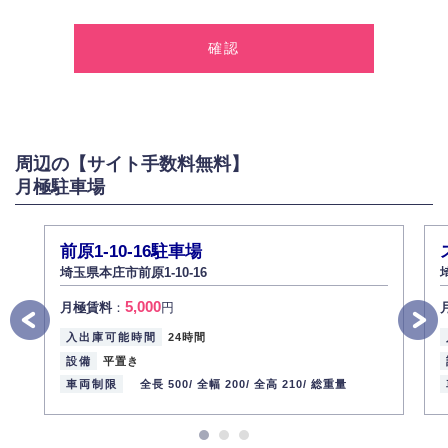
1.個人情報の取得
弊社は、お客様に対して偽りや不正な方法を取ることなく、適正に個人情
報を取得いたします。
2.個人情報の利用
弊社は個人情報を以下の目的にのみ利用いたします。
以下に定めない目的で個人情報を利用する場合、あらかじめご本人の同意
を得た上で行ないます。
周辺の【サイト手数料無料】
お問い合わせに対する回答、資料等の送付
月極駐車場
採用に関する回答、情報の提供
３.個人情報の安全管理
弊社は取り扱う個人情報の外部への漏洩を防止し、その利用目的に応じて
前原1-10-16駐車場
適切かつ安全に管理します。
埼玉県本庄市前原1-10-16
4.個人情報の第三者提供
5,000
月極賃料
：
円
法的義務など正当な理由に基づく要請があった場合を除き、お客様の個人
情報をご本人の同意なく第三者に提供いたしません。
入出庫可能時間
24時間
5.個人情報の開示・訂正・削除
設備
平置き
お客様ご本人から自己の個人情報開示の請求があった場合、すみやかに開
車両制限
全長 500/
全幅 200/
全高 210/
総重量
示いたします（ご本人であることが確認できない場合は開示いたしませ
ん）。
また、個人情報の内容に誤りがあり、ご本人から訂正・追加・削除の請求