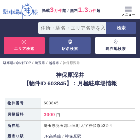
3
1.3
掲載
万件
超 / 無料
万件
超
エリア検索
駅名検索
現在地検索
/
/
/
駐車場の神様TOP
埼玉県
越谷市
神保原深井
神保原深井
【物件ID 603845】：月極駐車場情報
物件番号
603845
3000
月極賃料
円
所在地
埼玉県児玉郡上里町大字神保原522-4
最寄り駅
JR高崎線
/
神保原駅