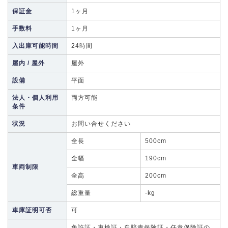
保証金
1ヶ月
手数料
1ヶ月
入出庫可能時間
24時間
屋内 / 屋外
屋外
設備
平面
法人・個人利用
両方可能
条件
状況
お問い合せください
全長
500cm
全幅
190cm
車両制限
全高
200cm
総重量
-kg
車庫証明可否
可
免許証・車検証・自賠責保険証・任意保険証の