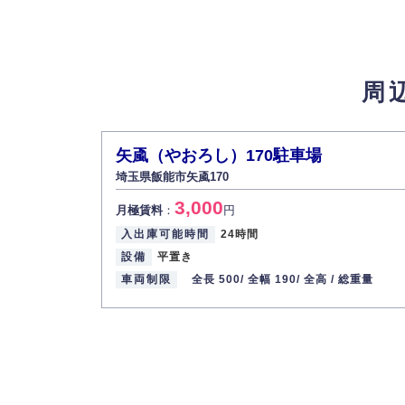
弊社は取り扱う個人情報の外部への漏洩を防
4.個人情報の第三者提供
法的義務など正当な理由に基づく要請があっ
周
5.個人情報の開示・訂正・削除
お客様ご本人から自己の個人情報開示の請求
また、個人情報の内容に誤りがあり、ご本人
矢颪（やおろし）170駐車場
6.個人情報管理の社内教育
埼玉県飯能市矢颪170
弊社社員全員が、個人情報の取り扱いについ
3,000
株式会社ミコト
月極賃料
：
円
入出庫可能時間
24時間
代表取締役社長 野口 幸男
設備
平置き
車両制限
全長 500/
全幅 190/
全高 /
総重量