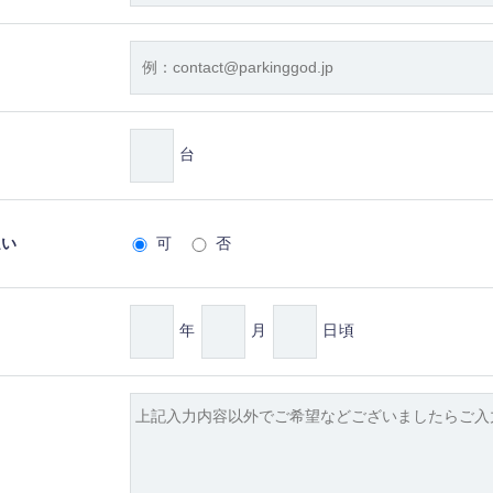
台
払い
可
否
年
月
日頃