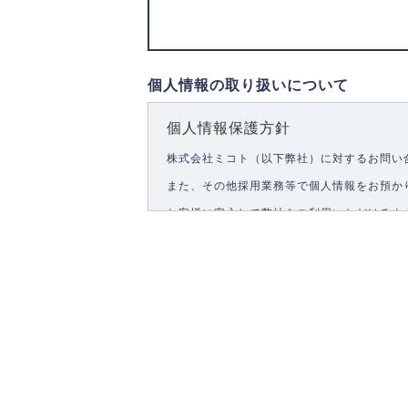
個人情報の取り扱いについて
個人情報保護方針
株式会社ミコト（以下弊社）に対するお問い
また、その他採用業務等で個人情報をお預か
お客様に安心して弊社をご利用いただけるよ
1.個人情報の取得
弊社は、お客様に対して偽りや不正な方法を
2.個人情報の利用
弊社は個人情報を以下の目的にのみ利用いた
以下に定めない目的で個人情報を利用する場
お問い合わせに対する回答、資料等の送付
採用に関する回答、情報の提供
３.個人情報の安全管理