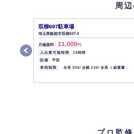
周辺
双柳697駐車場
埼玉県飯能市双柳697-4
11,000
月極賃料
：
円
入出庫可能時間
24時間
設備
平面
車両制限
全長 500/
全幅 230/
全高 -/
総重量 -
プロ監修