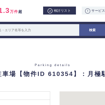
1.3
検討リスト
サービ
万件
超
Parking details
駐車場
【物件ID 610354】：月