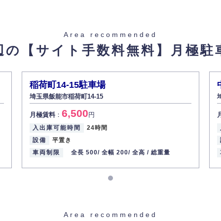
止し、その利用目的に応じて適切かつ安全に管理します。
た場合を除き、お客様の個人情報をご本人の同意なく第三者に提供いたしま
Area recommended
辺の【サイト手数料無料】
月極駐
があった場合、すみやかに開示いたします（ご本人であることが確認できな
から訂正・追加・削除の請求がある場合は適切に対応いたします。
稲荷町14-15駐車場
埼玉県飯能市稲荷町14-15
ての重要性を理解し、より適切に管理するよう社内教育を実施してまいりま
6,500
月極賃料
：
円
入出庫可能時間
24時間
設備
平置き
車両制限
全長 500/
全幅 200/
全高 /
総重量
Area recommended