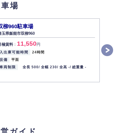
駐車場
双柳960駐車場
双柳964
埼玉県飯能市双柳960
埼玉県飯能市
11,550
1
月極賃料
：
円
月極賃料
：
入出庫可能時間
24時間
入出庫可能
設備
平面
設備
平面
車両制限
全長 500/
全幅 230/
全高 -/
総重量 -
車両制限
経営ガイド