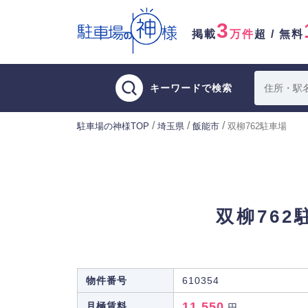
3
掲載
万件
超 / 無料
キーワードで検索
/
/
/
駐車場の神様TOP
埼玉県
飯能市
双柳762駐車場
双柳762
物件番号
610354
11,550
月極賃料
円