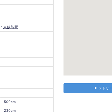
/
東飯能駅
▶︎ スト
500cm
230cm