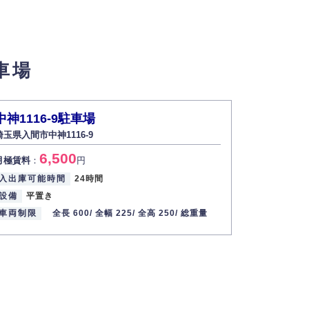
せん。
車場
い場合は開示いたしません）。
中神1116-9駐車場
埼玉県入間市中神1116-9
す。
6,500
月極賃料
：
円
2013年12月1日
入出庫可能時間
24時間
設備
平置き
車両制限
全長 600/
全幅 225/
全高 250/
総重量