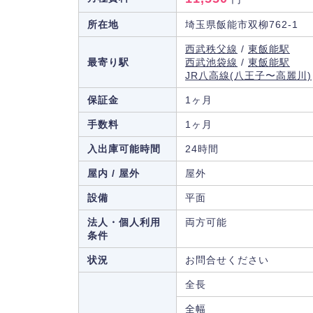
所在地
埼玉県飯能市双柳762-1
西武秩父線
/
東飯能駅
最寄り駅
西武池袋線
/
東飯能駅
JR八高線(八王子〜高麗川)
保証金
1ヶ月
手数料
1ヶ月
入出庫可能時間
24時間
屋内 / 屋外
屋外
設備
平面
法人・個人利用
両方可能
条件
状況
お問合せください
全長
全幅