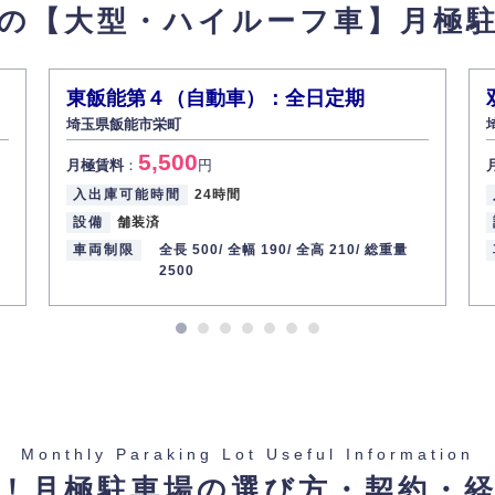
の【大型・ハイルーフ車】
月極
東飯能第４（自動車）：全日定期
埼玉県飯能市栄町
5,500
月極賃料
：
円
入出庫可能時間
24時間
設備
舗装済
車両制限
全長 500/
全幅 190/
全高 210/
総重量
2500
Monthly Paraking Lot Useful Information
！月極駐車場の選び方・契約・