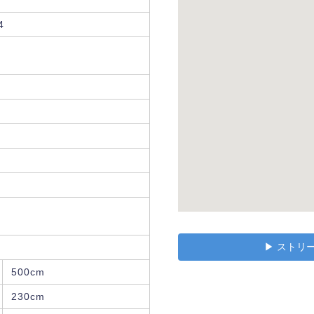
4
▶︎ スト
500cm
230cm