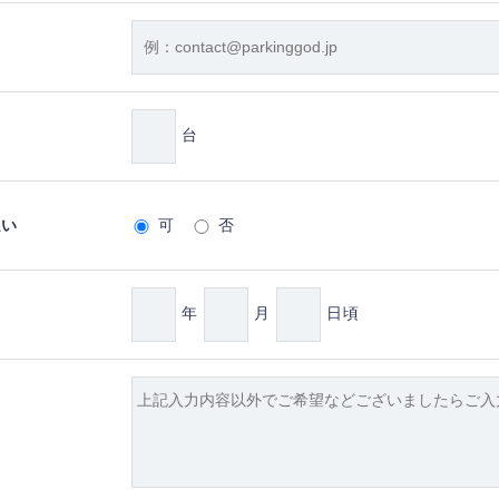
台
払い
可
否
年
月
日頃