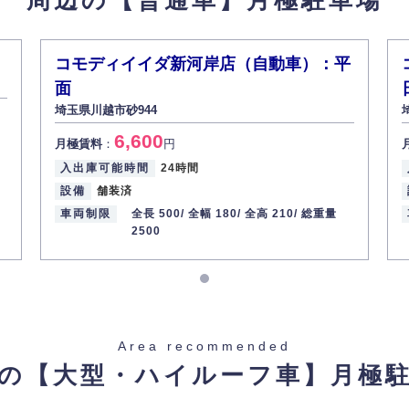
コモディイイダ新河岸店（自動車）：平
面
埼玉県川越市砂944
6,600
月極賃料
：
円
入出庫可能時間
24時間
設備
舗装済
車両制限
全長 500/
全幅 180/
全高 210/
総重量
2500
Area recommended
の【大型・ハイルーフ車】
月極