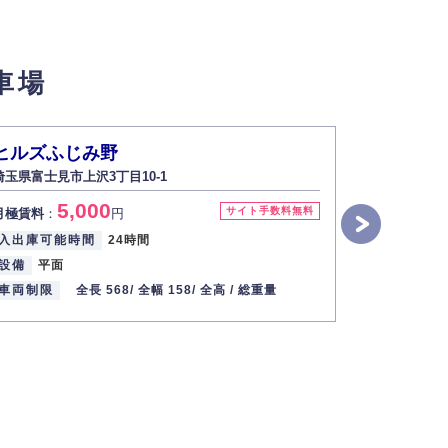
せん。
車場
い場合は開示いたしません）。
ヒルズふじみ野
桜ケ丘1-
埼玉県富士見市上沢3丁目10-1
埼玉県ふじみ野
す。
5,000
5
サイト手数料無料
月極賃料
：
円
月極賃料
：
2013年12月1日
入出庫可能時間
24時間
入出庫可能
設備
平面
設備
平置
車両制限
全長 568/
全幅 158/
全高 /
総重量
車両制限