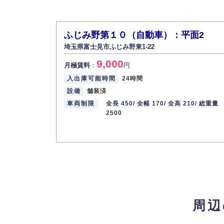
ふじみ野第１０（自動車）：平面2
埼玉県富士見市ふじみ野東1-22
9,000
月極賃料
：
円
入出庫可能時間
24時間
設備
舗装済
車両制限
全長 450/
全幅 170/
全高 210/
総重量
2500
周辺