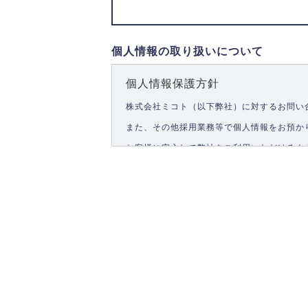
個人情報の取り扱いについて
個人情報保護方針
株式会社ミコト（以下弊社）に対するお問い
また、その他採用業務等で個人情報をお預か
お客様に安心して弊社をご利用いただけるよ
1.個人情報の取得
弊社は、お客様に対して偽りや不正な方法を
2.個人情報の利用
弊社は個人情報を以下の目的にのみ利用いた
以下に定めない目的で個人情報を利用する場
お問い合わせに対する回答、資料等の送付
採用に関する回答、情報の提供
３.個人情報の安全管理
弊社は取り扱う個人情報の外部への漏洩を防