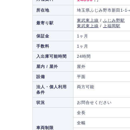
所在地
埼玉県ふじみ野市新田1-1-
東武東上線
/
ふじみ野駅
最寄り駅
東武東上線
/
上福岡駅
保証金
1ヶ月
手数料
1ヶ月
入出庫可能時間
24時間
屋内 / 屋外
屋外
設備
平面
法人・個人利用
両方可能
条件
状況
お問合せください
全長
全幅
車両制限