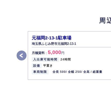
4.個人情報の第三者提供
法的義務など正当な理由に基づく要請があっ
周
5.個人情報の開示・訂正・削除
お客様ご本人から自己の個人情報開示の請求
また、個人情報の内容に誤りがあり、ご本人
元福岡2-13-1駐車場
6.個人情報管理の社内教育
埼玉県ふじみ野市元福岡2-13-1
弊社社員全員が、個人情報の取り扱いについ
5,000
株式会社ミコト
月極賃料
：
円
入出庫可能時間
24時間
代表取締役社長 野口 幸男
設備
平置き
車両制限
全長 500/
全幅 250/
全高 /
総重量