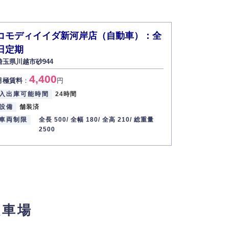
コモディイイダ新河岸店（自動車）：全
日定期
埼玉県川越市砂944
4,400
月極賃料
：
円
入出庫可能時間
24時間
設備
舗装済
車両制限
全長 500/
全幅 180/
全高 210/
総重量
2500
駐車場