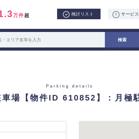
1.3
検討リスト
サービ
万件
超
Parking details
駐車場
【物件ID 610852】：月