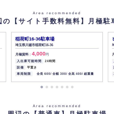
た場合を除き、お客様の個人情報をご本人の同意なく第三者に提供いたしま
Area recommended
辺の【サイト手数料無料】
月極駐
があった場合、すみやかに開示いたします（ご本人であることが確認できな
から訂正・追加・削除の請求がある場合は適切に対応いたします。
稲荷町16-36駐車場
埼玉県川越市稲荷町16-36
ての重要性を理解し、より適切に管理するよう社内教育を実施してまいりま
4,000
月極賃料
：
円
入出庫可能時間
24時間
設備
平置き
車両制限
全長 600/
全幅 300/
全高 400/
総重量
Area recommended
周辺の【普通車】
月極駐車場