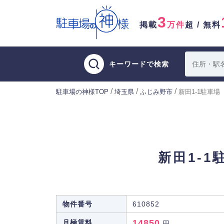
3
掲載
万件
超 / 無料
キーワードで検索
/
/
/
駐車場の神様TOP
埼玉県
ふじみ野市
新田1-1駐車場
新田1-1
物件番号
610852
14850
月極賃料
円