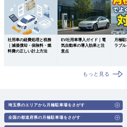
社用車の経費処理と税務
EV社用車導入ガイド｜電
月極駐
｜減価償却・保険料・燃
気自動車の導入効果と注
ラブル
料費の正しい計上方法
意点
もっと見る
埼玉県のエリアから月極駐車場をさがす
全国の都道府県の月極駐車場をさがす