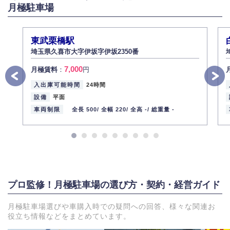
月極駐車場
6.個人情報管理の社内教育
弊社社員全員が、個人情報の取り扱いについての重要性を理解し、より適
切に管理するよう社内教育を実施してまいります。
東武栗橋駅
株式会社ミコト
埼玉県久喜市大字伊坂字伊坂2350番
2013年12月1日
代表取締役社長 野口 幸男
7,000
月極賃料
：
円
入出庫可能時間
24時間
設備
平面
車両制限
全長 500/
全幅 220/
全高 -/
総重量 -
プロ監修！月極駐車場の選び方・契約・経営ガイド
月極駐車場選びや車購入時での疑問への回答、様々な関連お
役立ち情報などをまとめています。