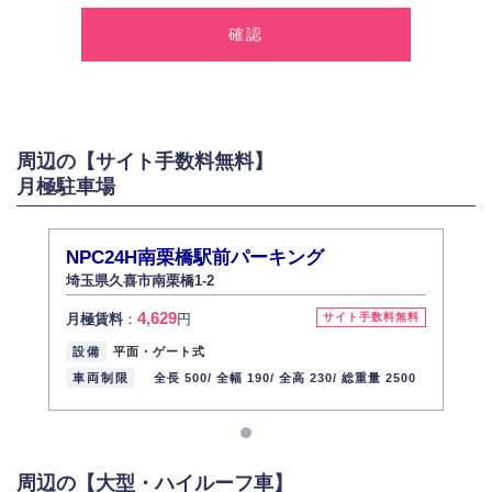
弊社は、お客様に対して偽りや不正な方法を取ることなく、適正に個人情
報を取得いたします。
2.個人情報の利用
弊社は個人情報を以下の目的にのみ利用いたします。
以下に定めない目的で個人情報を利用する場合、あらかじめご本人の同意
を得た上で行ないます。
周辺の【サイト手数料無料】
お問い合わせに対する回答、資料等の送付
月極駐車場
採用に関する回答、情報の提供
３.個人情報の安全管理
弊社は取り扱う個人情報の外部への漏洩を防止し、その利用目的に応じて
NPC24H南栗橋駅前パーキング
適切かつ安全に管理します。
埼玉県久喜市南栗橋1-2
4.個人情報の第三者提供
4,629
月極賃料
：
円
サイト手数料無料
法的義務など正当な理由に基づく要請があった場合を除き、お客様の個人
情報をご本人の同意なく第三者に提供いたしません。
設備
平面・ゲート式
5.個人情報の開示・訂正・削除
車両制限
全長 500/
全幅 190/
全高 230/
総重量 2500
お客様ご本人から自己の個人情報開示の請求があった場合、すみやかに開
示いたします（ご本人であることが確認できない場合は開示いたしませ
ん）。
また、個人情報の内容に誤りがあり、ご本人から訂正・追加・削除の請求
がある場合は適切に対応いたします。
周辺の【大型・ハイルーフ車】