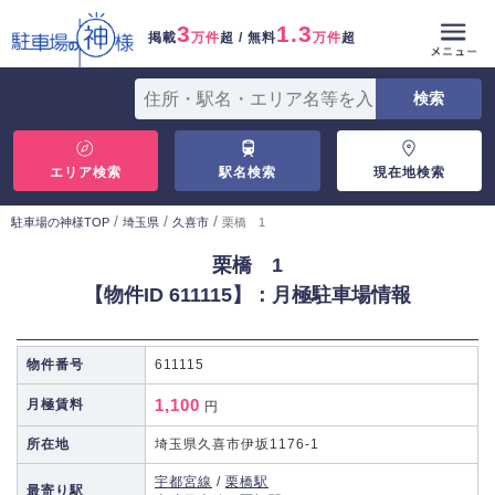
3
1.3
掲載
万件
超 / 無料
万件
超
エリア検索
駅名検索
現在地検索
/
/
/
駐車場の神様TOP
埼玉県
久喜市
栗橋 1
栗橋 1
【物件ID 611115】：月極駐車場情報
物件番号
611115
1,100
月極賃料
円
所在地
埼玉県久喜市伊坂1176-1
宇都宮線
/
栗橋駅
最寄り駅