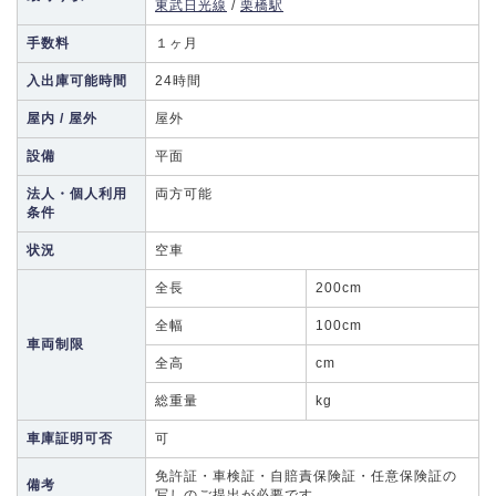
東武日光線
/
栗橋駅
手数料
１ヶ月
入出庫可能時間
24時間
屋内 / 屋外
屋外
設備
平面
法人・個人利用
両方可能
条件
状況
空車
全長
200cm
全幅
100cm
車両制限
全高
cm
総重量
kg
車庫証明可否
可
免許証・車検証・自賠責保険証・任意保険証の
備考
写しのご提出が必要です。