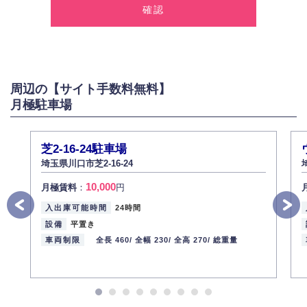
報を取得いたします。
2.個人情報の利用
弊社は個人情報を以下の目的にのみ利用いたします。
以下に定めない目的で個人情報を利用する場合、あらかじめご本人の同意
を得た上で行ないます。
周辺の【サイト手数料無料】
お問い合わせに対する回答、資料等の送付
月極駐車場
採用に関する回答、情報の提供
３.個人情報の安全管理
弊社は取り扱う個人情報の外部への漏洩を防止し、その利用目的に応じて
芝2-16-24駐車場
適切かつ安全に管理します。
埼玉県川口市芝2-16-24
4.個人情報の第三者提供
10,000
月極賃料
：
円
法的義務など正当な理由に基づく要請があった場合を除き、お客様の個人
情報をご本人の同意なく第三者に提供いたしません。
入出庫可能時間
24時間
5.個人情報の開示・訂正・削除
設備
平置き
お客様ご本人から自己の個人情報開示の請求があった場合、すみやかに開
車両制限
全長 460/
全幅 230/
全高 270/
総重量
示いたします（ご本人であることが確認できない場合は開示いたしませ
ん）。
また、個人情報の内容に誤りがあり、ご本人から訂正・追加・削除の請求
がある場合は適切に対応いたします。
6.個人情報管理の社内教育