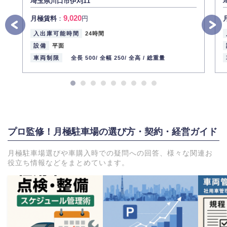
埼玉県川口市伊刈11
9,020
月極賃料
：
円
入出庫可能時間
24時間
設備
平面
車両制限
全長 500/
全幅 250/
全高 /
総重量
プロ監修！月極駐車場の選び方・契約・経営ガイド
月極駐車場選びや車購入時での疑問への回答、様々な関連お
役立ち情報などをまとめています。