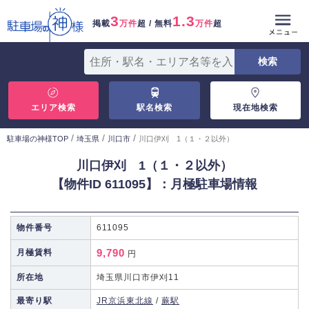
3
1.3
掲載
万件
超 / 無料
万件
超
エリア検索
駅名検索
現在地検索
/
/
/
駐車場の神様TOP
埼玉県
川口市
川口伊刈 1（１・２以外）
川口伊刈 1（１・２以外）
【物件ID 611095】：月極駐車場情報
物件番号
611095
9,790
月極賃料
円
所在地
埼玉県川口市伊刈11
最寄り駅
JR京浜東北線
/
蕨駅