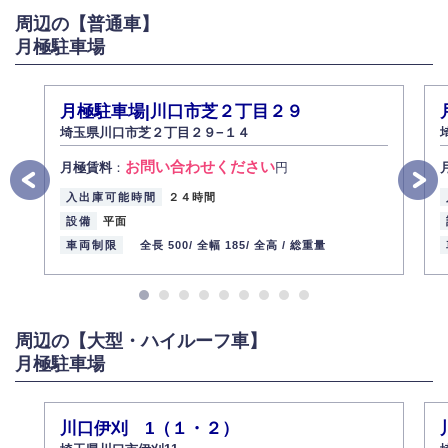
周辺の【普通車】
弊社社員全員が、個人情報の取り扱いについての重要性を理解し、より適
切に管理するよう社内教育を実施してまいります。
月極駐車場
株式会社ミコト
2013年12月1日
代表取締役社長 野口 幸男
月極駐車場|川口市芝２丁目２９
埼玉県川口市芝２丁目２９−１４
お問い合わせください
月極賃料
：
円
入出庫可能時間
２４時間
設備
平面
車両制限
全長 500/
全幅 185/
全高 /
総重量
周辺の【大型・ハイルーフ車】
月極駐車場
川口伊刈 1（１・２）