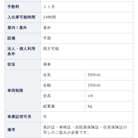
手数料
１ヶ月
入出庫可能時間
24時間
屋内 / 屋外
屋外
設備
平面
法人・個人利用
両方可能
条件
状況
満車
全長
500cm
全幅
250cm
車両制限
全高
cm
総重量
kg
車庫証明可否
可
免許証・車検証・自賠責保険証・任意保険証の
備考
写しのご提出が必要です。