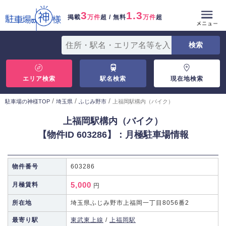
3
1.3
掲載
万件
超 / 無料
万件
超
エリア検索
駅名検索
現在地検索
/
/
/
駐車場の神様TOP
埼玉県
ふじみ野市
上福岡駅構内（バイク）
上福岡駅構内（バイク）
【物件ID 603286】：月極駐車場情報
物件番号
603286
5,000
月極賃料
円
所在地
埼玉県ふじみ野市上福岡一丁目8056番2
最寄り駅
東武東上線
/
上福岡駅