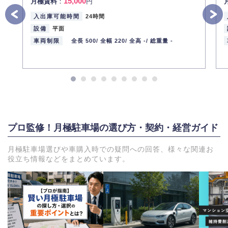
15,000
月極賃料
：
円
入出庫可能時間
24時間
設備
平面
車両制限
全長 500/
全幅 220/
全高 -/
総重量 -
プロ監修！月極駐車場の選び方・契約・経営ガイド
月極駐車場選びや車購入時での疑問への回答、様々な関連お
役立ち情報などをまとめています。