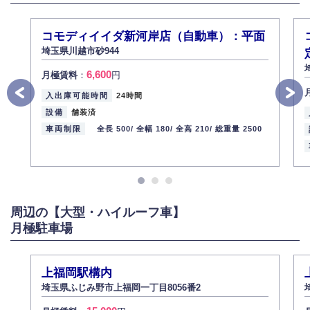
切に管理するよう社内教育を実施してまいります。
株式会社ミコト
コモディイイダ新河岸店（自動車）：平面
2013年12月1日
代表取締役社長 野口 幸男
埼玉県川越市砂944
6,600
月極賃料
：
円
入出庫可能時間
24時間
設備
舗装済
車両制限
全長 500/
全幅 180/
全高 210/
総重量 2500
周辺の【大型・ハイルーフ車】
月極駐車場
上福岡駅構内
埼玉県ふじみ野市上福岡一丁目8056番2