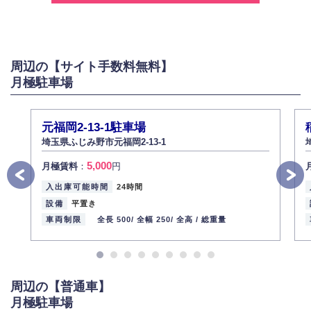
2.個人情報の利用
弊社は個人情報を以下の目的にのみ利用いたします。
以下に定めない目的で個人情報を利用する場合、あらかじめご本人の同意
を得た上で行ないます。
周辺の【サイト手数料無料】
お問い合わせに対する回答、資料等の送付
月極駐車場
採用に関する回答、情報の提供
３.個人情報の安全管理
弊社は取り扱う個人情報の外部への漏洩を防止し、その利用目的に応じて
元福岡2-13-1駐車場
適切かつ安全に管理します。
埼玉県ふじみ野市元福岡2-13-1
4.個人情報の第三者提供
5,000
月極賃料
：
円
法的義務など正当な理由に基づく要請があった場合を除き、お客様の個人
情報をご本人の同意なく第三者に提供いたしません。
入出庫可能時間
24時間
5.個人情報の開示・訂正・削除
設備
平置き
お客様ご本人から自己の個人情報開示の請求があった場合、すみやかに開
車両制限
全長 500/
全幅 250/
全高 /
総重量
示いたします（ご本人であることが確認できない場合は開示いたしませ
ん）。
また、個人情報の内容に誤りがあり、ご本人から訂正・追加・削除の請求
がある場合は適切に対応いたします。
周辺の【普通車】
6.個人情報管理の社内教育
月極駐車場
弊社社員全員が、個人情報の取り扱いについての重要性を理解し、より適