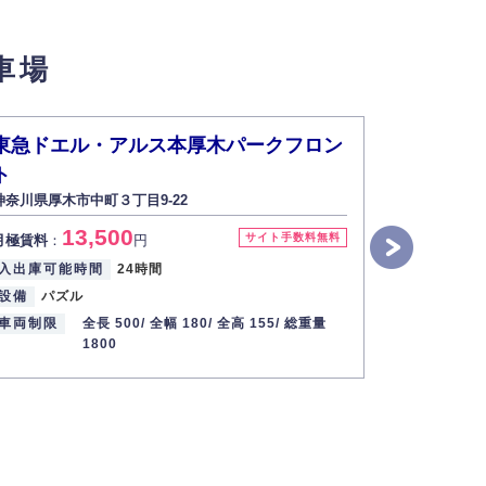
せん。
車場
い場合は開示いたしません）。
東急ドエル・アルス本厚木パークフロン
東急ドエ
ト
ト
す。
神奈川県厚木市中町３丁目9-22
神奈川県厚木
13,500
1
2013年12月1日
サイト手数料無料
月極賃料
：
円
月極賃料
：
入出庫可能時間
24時間
入出庫可能
設備
パズル
設備
垂直
車両制限
全長 500/
全幅 180/
全高 155/
総重量
車両制限
1800