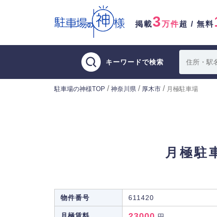
3
掲載
万件
超 / 無料
キーワードで検索
/
/
/
駐車場の神様TOP
神奈川県
厚木市
月極駐車場
月極駐
物件番号
611420
23000
月極賃料
円