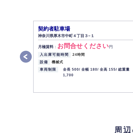
契約者駐車場
神奈川県厚木市中町４丁目３−１
お問合せください
月極賃料
：
円
入出庫可能時間
24時間
設備
機械式
車両制限
全長 500/
全幅 180/
全高 155/
総重量
1,700
周辺