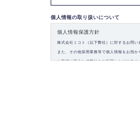
個人情報の取り扱いについて
個人情報保護方針
株式会社ミコト（以下弊社）に対するお問い
また、その他採用業務等で個人情報をお預か
お客様に安心して弊社をご利用いただけるよ
1.個人情報の取得
弊社は、お客様に対して偽りや不正な方法を
2.個人情報の利用
弊社は個人情報を以下の目的にのみ利用いた
以下に定めない目的で個人情報を利用する場
お問い合わせに対する回答、資料等の送付
採用に関する回答、情報の提供
３.個人情報の安全管理
弊社は取り扱う個人情報の外部への漏洩を防