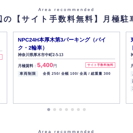
た場合を除き、お客様の個人情報をご本人の同意なく第三者に提供いたしま
Area recommended
辺の【サイト手数料無料】
月極駐
があった場合、すみやかに開示いたします（ご本人であることが確認できな
から訂正・追加・削除の請求がある場合は適切に対応いたします。
NPC24H本厚木第3パーキング（バイ
ク・2輪車）
ての重要性を理解し、より適切に管理するよう社内教育を実施してまいりま
神奈川県厚木市中町2-5-13
料
5,400
サイト手数料無料
月極賃料
：
円
車両制限
全長 250/
全幅 100/
全高 /
総重量 300
Area recommended