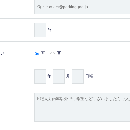
台
払い
可
否
年
月
日頃