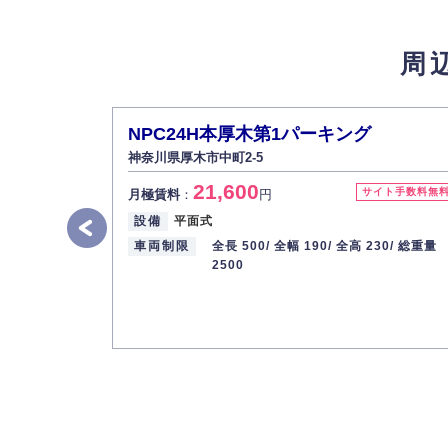
4.個人情報の第三者提供
法的義務など正当な理由に基づく要請があっ
周
5.個人情報の開示・訂正・削除
お客様ご本人から自己の個人情報開示の請求
また、個人情報の内容に誤りがあり、ご本人
NPC24H本厚木第1パーキング
6.個人情報管理の社内教育
神奈川県厚木市中町2-5
弊社社員全員が、個人情報の取り扱いについ
21,600
株式会社ミコト
サイト手数料無
月極賃料
：
円
設備
平面式
代表取締役社長 野口 幸男
車両制限
全長 500/
全幅 190/
全高 230/
総重量
2500