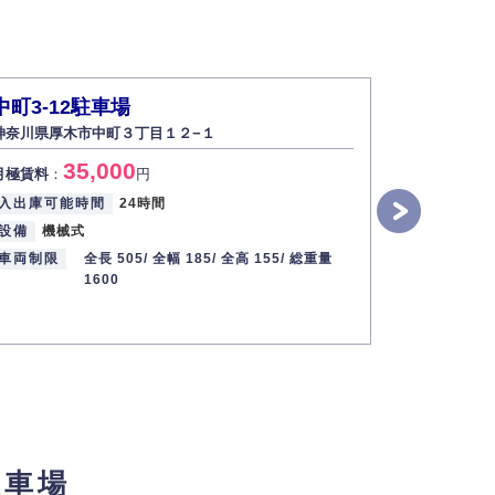
中町3-12駐車場
東急ドエ
神奈川県厚木市中町３丁目１２−１
ト
神奈川県厚木
35,000
月極賃料
：
円
1
月極賃料
：
入出庫可能時間
24時間
設備
機械式
入出庫可能
車両制限
全長 505/
全幅 185/
全高 155/
総重量
設備
パズ
1600
車両制限
駐車場