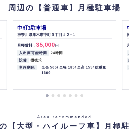
周辺の【普通車】
月極駐車場
中町3駐車場
神奈川県厚木市中町３丁目１２−１
35,000
月極賃料
：
円
入出庫可能時間
24時間
設備
機械式
車両制限
全長 505/
全幅 185/
全高 155/
総重量
1600
Area recommended
の【大型・ハイルーフ車】
月極