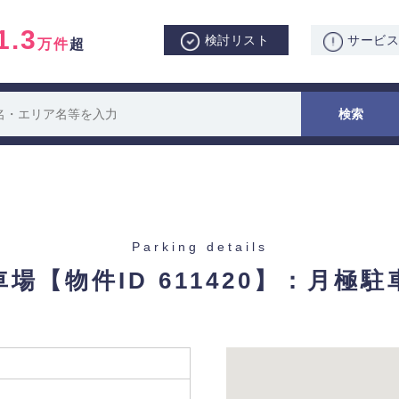
1.3
検討リスト
サービ
万件
超
Parking details
車場
【物件ID 611420】：月極