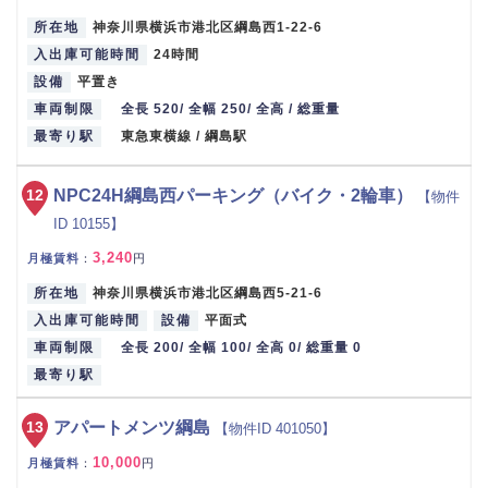
所在地
神奈川県横浜市港北区綱島西1-22-6
入出庫可能時間
24時間
設備
平置き
車両制限
全長 520/ 全幅 250/ 全高 / 総重量
最寄り駅
東急東横線 / 綱島駅
12
NPC24H綱島西パーキング（バイク・2輪車）
【物件
ID 10155】
3,240
月極賃料
：
円
所在地
神奈川県横浜市港北区綱島西5-21-6
入出庫可能時間
設備
平面式
車両制限
全長 200/ 全幅 100/ 全高 0/ 総重量 0
最寄り駅
13
アパートメンツ綱島
【物件ID 401050】
10,000
月極賃料
：
円