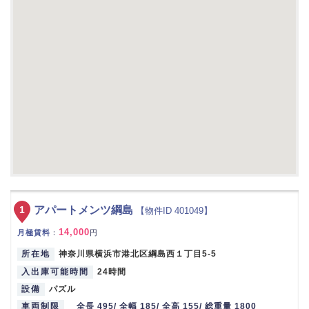
1
アパートメンツ綱島
【物件ID 401049】
14,000
月極賃料
：
円
所在地
神奈川県横浜市港北区綱島西１丁目5-5
入出庫可能時間
24時間
設備
パズル
車両制限
全長 495/ 全幅 185/ 全高 155/ 総重量 1800