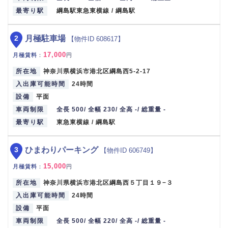
最寄り駅
綱島駅東急東横線 / 綱島駅
2
月極駐車場
【物件ID 608617】
17,000
月極賃料
：
円
所在地
神奈川県横浜市港北区綱島西5-2-17
入出庫可能時間
24時間
設備
平面
車両制限
全長 500/ 全幅 230/ 全高 -/ 総重量 -
最寄り駅
東急東横線 / 綱島駅
3
ひまわりパーキング
【物件ID 606749】
15,000
月極賃料
：
円
所在地
神奈川県横浜市港北区綱島西５丁目１９−３
入出庫可能時間
24時間
設備
平面
車両制限
全長 500/ 全幅 220/ 全高 -/ 総重量 -