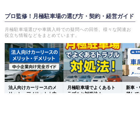
プロ監修！月極駐車場の選び方・契約・経営ガイド
月極駐車場選びや車購入時での疑問への回答、様々な関連お
役立ち情報などをまとめています。
法人向けカーリースのメ
月極駐車場でよくあるト
新車・
リット・デメリット｜中
ラブルと対処法！
越しで
小企業向け完全ガイド
の取得
もっと見る