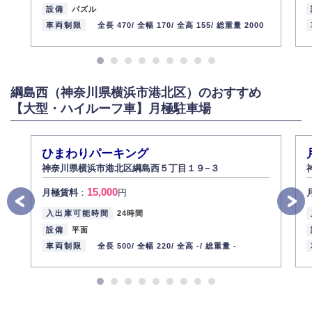
設備
パズル
車両制限
全長 470/
全幅 170/
全高 155/
総重量 2000
綱島西（神奈川県横浜市港北区）のおすすめ
【大型・ハイルーフ車】月極駐車場
ひまわりパーキング
神奈川県横浜市港北区綱島西５丁目１９−３
15,000
月極賃料
：
円
入出庫可能時間
24時間
設備
平面
車両制限
全長 500/
全幅 220/
全高 -/
総重量 -