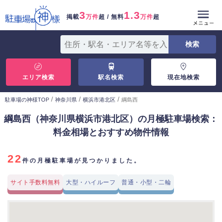
3
1.3
掲載
万件
超 / 無料
万件
超
エリア検索
駅名検索
現在地検索
/
/
/
駐車場の神様TOP
神奈川県
横浜市港北区
綱島西
綱島西（神奈川県横浜市港北区）の月極駐車場検索：
料金相場とおすすめ物件情報
22
件の月極駐車場が見つかりました。
サイト手数料無料
大型・ハイルーフ
普通・小型・二輪