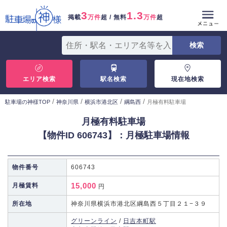
3
1.3
掲載
万件
超 / 無料
万件
超
エリア検索
駅名検索
現在地検索
/
/
/
/
駐車場の神様TOP
神奈川県
横浜市港北区
綱島西
月極有料駐車場
月極有料駐車場
【物件ID 606743】：月極駐車場情報
物件番号
606743
15,000
月極賃料
円
所在地
神奈川県横浜市港北区綱島西５丁目２１−３９
グリーンライン
/
日吉本町駅