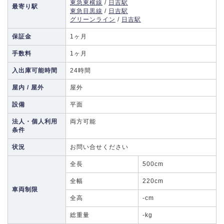
東急東横線
/
日吉駅
最寄り駅
東急目黒線
/
日吉駅
グリーンライン
/
日吉駅
保証金
1ヶ月
手数料
1ヶ月
入出庫可能時間
24時間
屋内 / 屋外
屋外
設備
平面
法人・個人利用
両方可能
条件
状況
お問い合せください
全長
500cm
全幅
220cm
車両制限
全高
-cm
総重量
-kg