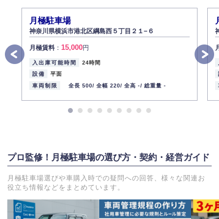
月極駐車場
神奈川県横浜市港北区綱島西５丁目２１−６
15,000
月極賃料
：
円
入出庫可能時間
24時間
設備
平面
車両制限
全長 500/
全幅 220/
全高 -/
総重量 -
プロ監修！月極駐車場の選び方・契約・経営ガイド
月極駐車場選びや車購入時での疑問への回答、様々な関連お
役立ち情報などをまとめています。