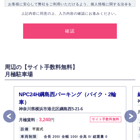
お客様に安心して弊社をご利用いただけるよう、個人情報に関する法令を
遵守し、適切な取り扱いをいたします。
上記内容に同意の上、入力内容の確認にお進みください。
1.個人情報の取得
弊社は、お客様に対して偽りや不正な方法を取ることなく、適正に個人情
報を取得いたします。
2.個人情報の利用
弊社は個人情報を以下の目的にのみ利用いたします。
以下に定めない目的で個人情報を利用する場合、あらかじめご本人の同意
を得た上で行ないます。
周辺の【サイト手数料無料】
お問い合わせに対する回答、資料等の送付
月極駐車場
採用に関する回答、情報の提供
３.個人情報の安全管理
弊社は取り扱う個人情報の外部への漏洩を防止し、その利用目的に応じて
NPC24H綱島西パーキング（バイク・2輪
適切かつ安全に管理します。
車）
4.個人情報の第三者提供
神奈川県横浜市港北区綱島西5-21-6
法的義務など正当な理由に基づく要請があった場合を除き、お客様の個人
情報をご本人の同意なく第三者に提供いたしません。
3,240
月極賃料
：
円
サイト手数料無料
5.個人情報の開示・訂正・削除
設備
平面式
お客様ご本人から自己の個人情報開示の請求があった場合、すみやかに開
車両制限
全長 200/
全幅 100/
全高 0/
総重量 0