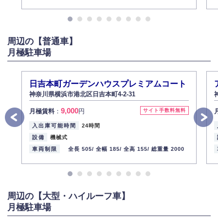
示いたします（ご本人であることが確認できない場合は開示いたしませ
ん）。
また、個人情報の内容に誤りがあり、ご本人から訂正・追加・削除の請求
がある場合は適切に対応いたします。
周辺の【普通車】
6.個人情報管理の社内教育
月極駐車場
弊社社員全員が、個人情報の取り扱いについての重要性を理解し、より適
切に管理するよう社内教育を実施してまいります。
株式会社ミコト
日吉本町ガーデンハウスプレミアムコート
2013年12月1日
代表取締役社長 野口 幸男
神奈川県横浜市港北区日吉本町4-2-31
9,000
月極賃料
：
円
サイト手数料無料
入出庫可能時間
24時間
設備
機械式
車両制限
全長 505/
全幅 185/
全高 155/
総重量 2000
周辺の【大型・ハイルーフ車】
月極駐車場