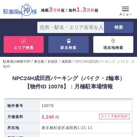
3
1.3
掲載
万件
超 / 無料
万件
超
エリア検索
駅名検索
現在地検索
/
/
/
/
駐車場の神様TOP
東京都
杉並区
成田西
NPC24H成田西パーキング（バイク・2
輪車）
NPC24H成田西パーキング（バイク・2輪車）
【物件ID 10078】：月極駐車場情報
物件番号
10078
3,240
月極賃料
サイト手数料無料
円
所在地
東京都杉並区成田西1-21-11