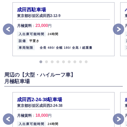
株式会社ミコト
成田西駐車場
2013年12月1日
代表取締役社長 野口 幸男
東京都杉並区成田西2-12-9
23,000
月極賃料
：
円
入出庫可能時間
24時間
設備
平置き
車両制限
全長 480/
全幅 180/
全高 /
総重量
周辺の【大型・ハイルーフ車】
月極駐車場
成田西2-24-38駐車場
東京都杉並区成田西2-24-38
18,000
月極賃料
：
円
入出庫可能時間
24時間