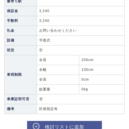
最寄り駅
保証金
3,240
手数料
3,240
礼金
お問い合わせください
設備
平面式
状況
空
全長
200cm
全幅
100cm
車両制限
全高
0cm
総重量
0kg
車庫証明可否
否
備考
区画指定有
検討リストに追加