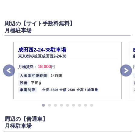
弊社は個人情報を以下の目的にのみ利用いたします。
以下に定めない目的で個人情報を利用する場合、あらかじめご本人の同意
を得た上で行ないます。
周辺の【サイト手数料無料】
お問い合わせに対する回答、資料等の送付
月極駐車場
採用に関する回答、情報の提供
３.個人情報の安全管理
弊社は取り扱う個人情報の外部への漏洩を防止し、その利用目的に応じて
成田西2-24-38駐車場
適切かつ安全に管理します。
東京都杉並区成田西2-24-38
4.個人情報の第三者提供
18,000
月極賃料
：
円
法的義務など正当な理由に基づく要請があった場合を除き、お客様の個人
情報をご本人の同意なく第三者に提供いたしません。
入出庫可能時間
24時間
5.個人情報の開示・訂正・削除
設備
平置き
お客様ご本人から自己の個人情報開示の請求があった場合、すみやかに開
車両制限
全長 580/
全幅 250/
全高 /
総重量
示いたします（ご本人であることが確認できない場合は開示いたしませ
ん）。
また、個人情報の内容に誤りがあり、ご本人から訂正・追加・削除の請求
がある場合は適切に対応いたします。
周辺の【普通車】
6.個人情報管理の社内教育
月極駐車場
弊社社員全員が、個人情報の取り扱いについての重要性を理解し、より適
切に管理するよう社内教育を実施してまいります。