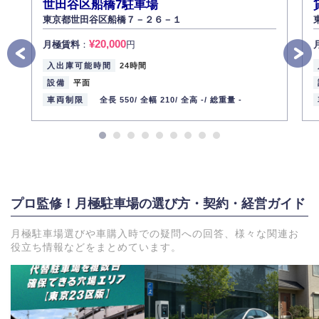
世田谷区船橋7駐車場
東京都世田谷区船橋７－２６－１
¥20,000
月極賃料
：
円
入出庫可能時間
24時間
設備
平面
車両制限
全長 550/
全幅 210/
全高 -/
総重量 -
プロ監修！月極駐車場の選び方・契約・経営ガイド
月極駐車場選びや車購入時での疑問への回答、様々な関連お
役立ち情報などをまとめています。