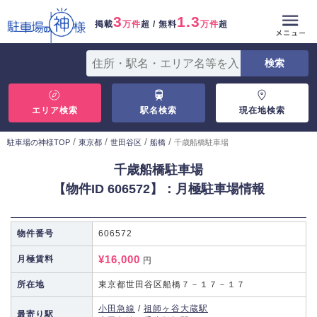
3
1.3
掲載
万件
超 / 無料
万件
超
エリア検索
駅名検索
現在地検索
/
/
/
/
駐車場の神様TOP
東京都
世田谷区
船橋
千歳船橋駐車場
千歳船橋駐車場
【物件ID 606572】：月極駐車場情報
物件番号
606572
¥16,000
月極賃料
円
所在地
東京都世田谷区船橋７－１７－１７
小田急線
/
祖師ヶ谷大蔵駅
最寄り駅