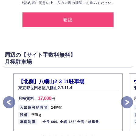
上記内容に同意の上、入力内容の確認にお進みください。
1.個人情報の取得
弊社は、お客様に対して偽りや不正な方法を取ることなく、適正に個人情
報を取得いたします。
2.個人情報の利用
弊社は個人情報を以下の目的にのみ利用いたします。
以下に定めない目的で個人情報を利用する場合、あらかじめご本人の同意
を得た上で行ないます。
周辺の【サイト手数料無料】
お問い合わせに対する回答、資料等の送付
月極駐車場
採用に関する回答、情報の提供
３.個人情報の安全管理
弊社は取り扱う個人情報の外部への漏洩を防止し、その利用目的に応じて
【北側】八幡山2-3-11駐車場
適切かつ安全に管理します。
東京都世田谷区八幡山2-3-11-4
4.個人情報の第三者提供
17,000
月極賃料
：
円
法的義務など正当な理由に基づく要請があった場合を除き、お客様の個人
情報をご本人の同意なく第三者に提供いたしません。
入出庫可能時間
24時間
5.個人情報の開示・訂正・削除
設備
平置き
お客様ご本人から自己の個人情報開示の請求があった場合、すみやかに開
車両制限
全長 600/
全幅 185/
全高 /
総重量
示いたします（ご本人であることが確認できない場合は開示いたしませ
ん）。