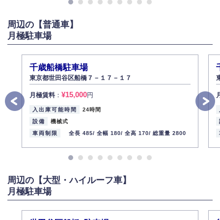
また、個人情報の内容に誤りがあり、ご本人から訂正・追加・削除の請求
がある場合は適切に対応いたします。
周辺の【普通車】
6.個人情報管理の社内教育
月極駐車場
弊社社員全員が、個人情報の取り扱いについての重要性を理解し、より適
切に管理するよう社内教育を実施してまいります。
株式会社ミコト
千歳船橋駐車場
2013年12月1日
代表取締役社長 野口 幸男
東京都世田谷区船橋７－１７－１７
¥15,000
月極賃料
：
円
入出庫可能時間
24時間
設備
機械式
車両制限
全長 485/
全幅 180/
全高 170/
総重量 2800
周辺の【大型・ハイルーフ車】
月極駐車場