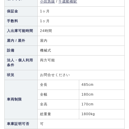
小田急線
/
千歳船橋駅
保証金
1ヶ月
手数料
1ヶ月
入出庫可能時間
24時間
屋内 / 屋外
屋内
設備
機械式
法人・個人利用
両方可能
条件
状況
お問合せください
全長
485cm
全幅
180cm
車両制限
全高
170cm
総重量
1800kg
車庫証明可否
可