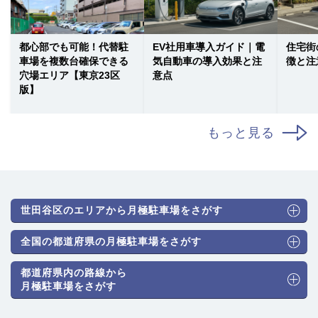
都心部でも可能！代替駐
EV社用車導入ガイド｜電
住宅街
車場を複数台確保できる
気自動車の導入効果と注
徴と注
穴場エリア【東京23区
意点
版】
もっと見る
世田谷区のエリアから月極駐車場をさがす
全国の都道府県の月極駐車場をさがす
都道府県内の路線から
月極駐車場をさがす