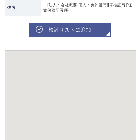
[法人：会社概要 個人：免許証写][車検証写][任
備考
意保険証写]要
検討リストに追加