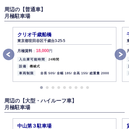
がある場合は適切に対応いたします。
周辺の【普通車】
6.個人情報管理の社内教育
月極駐車場
弊社社員全員が、個人情報の取り扱いについての重要性を理解し、より適
切に管理するよう社内教育を実施してまいります。
株式会社ミコト
クリオ千歳船橋
2013年12月1日
代表取締役社長 野口 幸男
東京都世田谷区千歳台3-25-5
18,000
月極賃料
：
円
入出庫可能時間
24時間
設備
機械式
車両制限
全長 505/
全幅 185/
全高 155/
総重量 2000
周辺の【大型・ハイルーフ車】
月極駐車場
中山第３駐車場