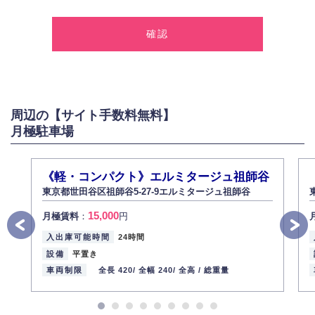
1.個人情報の取得
弊社は、お客様に対して偽りや不正な方法を取ることなく、適正に個人情
報を取得いたします。
2.個人情報の利用
弊社は個人情報を以下の目的にのみ利用いたします。
以下に定めない目的で個人情報を利用する場合、あらかじめご本人の同意
を得た上で行ないます。
周辺の【サイト手数料無料】
お問い合わせに対する回答、資料等の送付
月極駐車場
採用に関する回答、情報の提供
３.個人情報の安全管理
弊社は取り扱う個人情報の外部への漏洩を防止し、その利用目的に応じて
《軽・コンパクト》エルミタージュ祖師谷
適切かつ安全に管理します。
東京都世田谷区祖師谷5-27-9エルミタージュ祖師谷
4.個人情報の第三者提供
15,000
月極賃料
：
円
法的義務など正当な理由に基づく要請があった場合を除き、お客様の個人
情報をご本人の同意なく第三者に提供いたしません。
入出庫可能時間
24時間
5.個人情報の開示・訂正・削除
設備
平置き
お客様ご本人から自己の個人情報開示の請求があった場合、すみやかに開
車両制限
全長 420/
全幅 240/
全高 /
総重量
示いたします（ご本人であることが確認できない場合は開示いたしませ
ん）。
また、個人情報の内容に誤りがあり、ご本人から訂正・追加・削除の請求