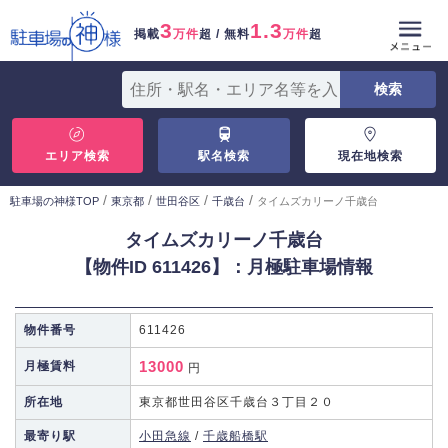
3
1.3
掲載
万件
超 / 無料
万件
超
エリア検索
駅名検索
現在地検索
/
/
/
/
駐車場の神様TOP
東京都
世田谷区
千歳台
タイムズカリーノ千歳台
タイムズカリーノ千歳台
【物件ID 611426】：月極駐車場情報
物件番号
611426
13000
月極賃料
円
所在地
東京都世田谷区千歳台３丁目２０
最寄り駅
小田急線
/
千歳船橋駅