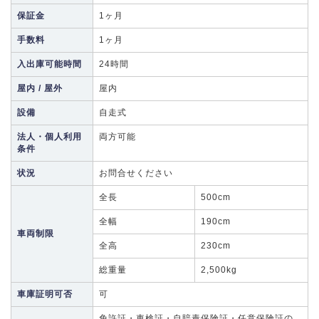
保証金
1ヶ月
手数料
1ヶ月
入出庫可能時間
24時間
屋内 / 屋外
屋内
設備
自走式
法人・個人利用
両方可能
条件
状況
お問合せください
全長
500cm
全幅
190cm
車両制限
全高
230cm
総重量
2,500kg
車庫証明可否
可
免許証・車検証・自賠責保険証・任意保険証の