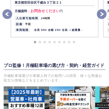
東京都世田谷区千歳台３丁目２１
お問合せください
月極賃料
：
円
入出庫可能時間
24時間
設備
平面
車両制限
全長 500/
全幅 230/
全高 -/
総重量 -
プロ監修！月極駐車場の選び方・契約・経営ガイド
月極駐車場選びや車購入時での疑問への回答、様々な関連お
役立ち情報などをまとめています。