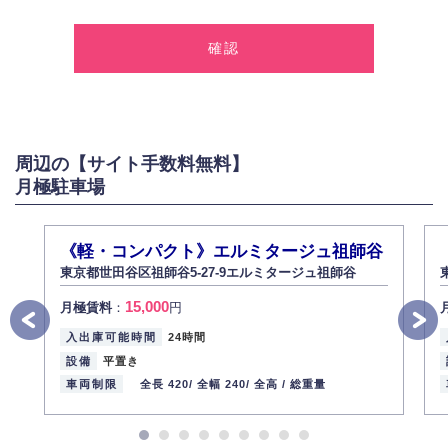
1.個人情報の取得
弊社は、お客様に対して偽りや不正な方法を取ることなく、適正に個人情
報を取得いたします。
2.個人情報の利用
弊社は個人情報を以下の目的にのみ利用いたします。
以下に定めない目的で個人情報を利用する場合、あらかじめご本人の同意
を得た上で行ないます。
周辺の【サイト手数料無料】
お問い合わせに対する回答、資料等の送付
月極駐車場
採用に関する回答、情報の提供
３.個人情報の安全管理
弊社は取り扱う個人情報の外部への漏洩を防止し、その利用目的に応じて
《軽・コンパクト》エルミタージュ祖師谷
適切かつ安全に管理します。
東京都世田谷区祖師谷5-27-9エルミタージュ祖師谷
4.個人情報の第三者提供
15,000
月極賃料
：
円
法的義務など正当な理由に基づく要請があった場合を除き、お客様の個人
情報をご本人の同意なく第三者に提供いたしません。
入出庫可能時間
24時間
5.個人情報の開示・訂正・削除
設備
平置き
お客様ご本人から自己の個人情報開示の請求があった場合、すみやかに開
車両制限
全長 420/
全幅 240/
全高 /
総重量
示いたします（ご本人であることが確認できない場合は開示いたしませ
ん）。
また、個人情報の内容に誤りがあり、ご本人から訂正・追加・削除の請求