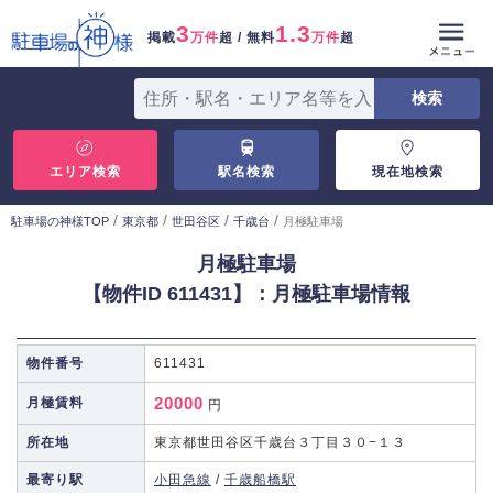
3
1.3
掲載
万件
超 / 無料
万件
超
エリア検索
駅名検索
現在地検索
/
/
/
/
駐車場の神様TOP
東京都
世田谷区
千歳台
月極駐車場
月極駐車場
【物件ID 611431】：月極駐車場情報
物件番号
611431
20000
月極賃料
円
所在地
東京都世田谷区千歳台３丁目３０−１３
最寄り駅
小田急線
/
千歳船橋駅