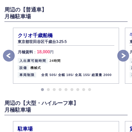
がある場合は適切に対応いたします。
周辺の【普通車】
6.個人情報管理の社内教育
月極駐車場
弊社社員全員が、個人情報の取り扱いについての重要性を理解し、より適
切に管理するよう社内教育を実施してまいります。
株式会社ミコト
クリオ千歳船橋
2013年12月1日
代表取締役社長 野口 幸男
東京都世田谷区千歳台3-25-5
18,000
月極賃料
：
円
入出庫可能時間
24時間
設備
機械式
車両制限
全長 505/
全幅 185/
全高 155/
総重量 2000
周辺の【大型・ハイルーフ車】
月極駐車場
駐車場