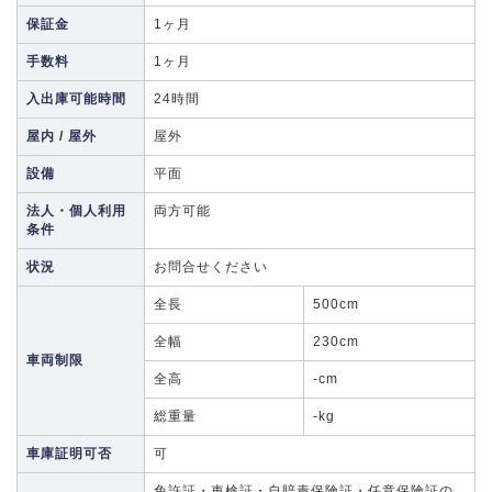
保証金
1ヶ月
手数料
1ヶ月
入出庫可能時間
24時間
屋内 / 屋外
屋外
設備
平面
法人・個人利用
両方可能
条件
状況
お問合せください
全長
500cm
全幅
230cm
車両制限
全高
-cm
総重量
-kg
車庫証明可否
可
免許証・車検証・自賠責保険証・任意保険証の