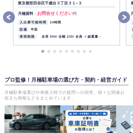
東京都世田谷区千歳台３丁目３１−３
お問合せください
月極賃料
：
円
入出庫可能時間
24時間
設備
平面
車両制限
全長 500/
全幅 230/
全高 -/
総重量 -
プロ監修！月極駐車場の選び方・契約・経営ガイド
月極駐車場選びや車購入時での疑問への回答、様々な関連お
役立ち情報などをまとめています。