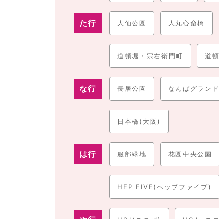
た行
大仙公園
大丸心斎橋
道頓堀・宗右衛門町
道頓
な行
長居公園
なんばグランド
日本橋(大阪)
は行
服部緑地
花園中央公園
HEP FIVE(ヘップファイブ)