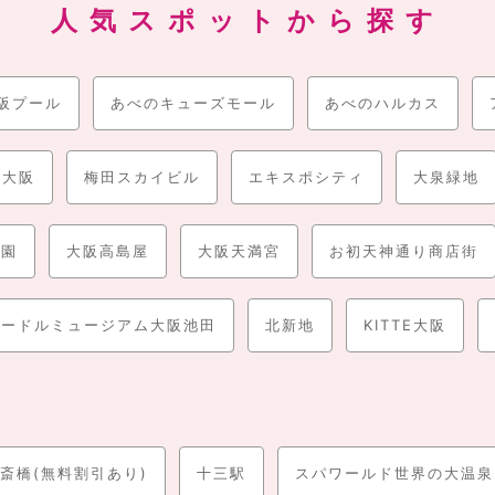
ョップが数多く点在する
アメリカ村、大丸心斎橋店、心斎橋筋商店街
が
人気スポットから探す
大丸梅田、ルクア大阪、ヒルトンプラザ、ハービス大阪
等があり、ショ
まで幅広いアイテムが見つかります。
の「
大阪プール
あべのハルカス」
あべのキューズモール
や大人気レジャー施設の「
あべのハルカス
USJ(ユニバーサル
展望台からは、
天神祭奉納花火
も綺麗に見えます。
ニオンをモチーフとした極上のエンターテイメントが堪能でき、グルー
ン大阪
梅田スカイビル
エキスポシティ
大泉緑地
心斎橋からほど近い
道頓堀・宗右衛門町
には個性的なお店が数多くあり
置されており、大阪でしか見られない、独特な夜景を楽しむことができ
公園
大阪高島屋
大阪天満宮
お初天神通り商店街
トが多くて、駐車場の活用方法も多様化しているため、
駐車場の利用ニ
等を賢い利用方法などを併せて詳細にご紹介します！
ヌードルミュージアム大阪池田
北新地
KITTE大阪
斎橋(無料割引あり)
十三駅
スパワールド世界の大温泉