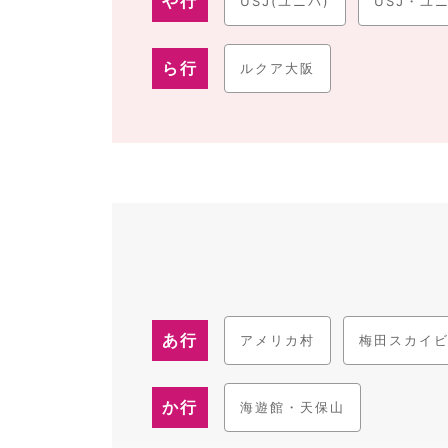
や行
USJ(ユニバ)
USJ・ユ
ら行
ルクア大阪
あ行
アメリカ村
梅田スカイ
か行
海遊館・天保山