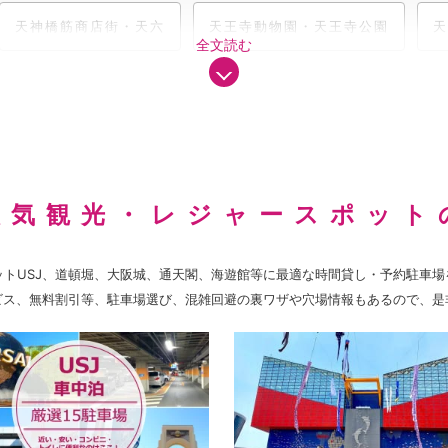
天神橋筋商店街・天六
天王寺動物園・天王寺公園
天
全文読む
人気観光・レジャースポット
オ・ジャパン）
USJ(ユニバ)・車中泊
ットUSJ、道頓堀、大阪城、通天閣、海遊館等に最適な時間貸し・予約駐車場
ビス、無料割引等、駐車場選び、混雑回避の裏ワザや穴場情報もあるので、是