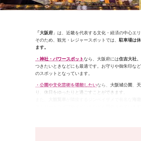
「大阪府
」は、近畿を代表する文化・経済の中心エリ
そのため、観光・レジャースポットでは、
駐車場は休
ます。
・神社・パワースポット
なら、大阪府には
住吉大社、
つきたいときなどにも最適です。お守りや御朱印など
のスポットとなっています。
・公園や文化芸術を堪能したい
なら、
大阪城公園
、
天
り、休日をゆったりと過ごすことができます。
また、
大観覧車
が隣接するジンベイザメで有名な
海遊
ストリートライブやイベントなども開催されています
・天下の台所とも呼ばれる大阪でグルメ・ランチ・食
でおすすめです。ほかの地方ではあまりお目にかから
駅周辺に焼肉店が並んでいて、昼間から焼肉ランチを