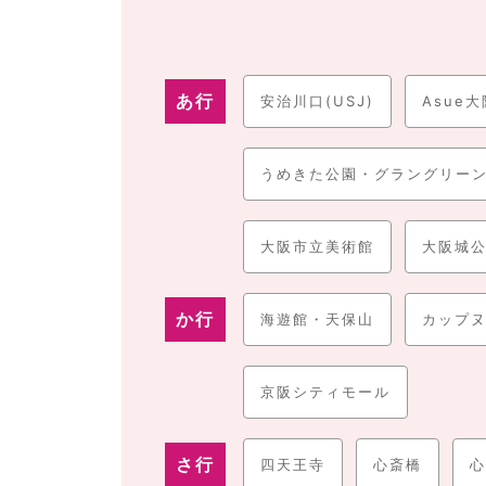
・お買い物やファッション
なら、古着や雑貨などのシ
阪駅・梅田
の周辺には、大規模商業施設の
阪急梅田、
まっており、最先端のものからちょっと変わったもの
あ行
・大阪府の人気観光施設
安治川口(USJ)
としては、日本一の高層ビル
Asue
ます。特に地上300mにある「あべのハルカス」の
一方、「USJ」では大作映画のハリーポッターやミ
うめきた公園・グラングリー
・大阪のナイトライフで外せないスポット
といえば、
とができます。また、周辺には数多くの巨大看板が設
大阪市立美術館
大阪城
このように大阪府は、魅力的な観光・レジャースポッ
駐車場のプロが厳選した時間貸し駐車場、予約駐車場
か行
海遊館・天保山
カップ
京阪シティモール
さ行
四天王寺
心斎橋
心