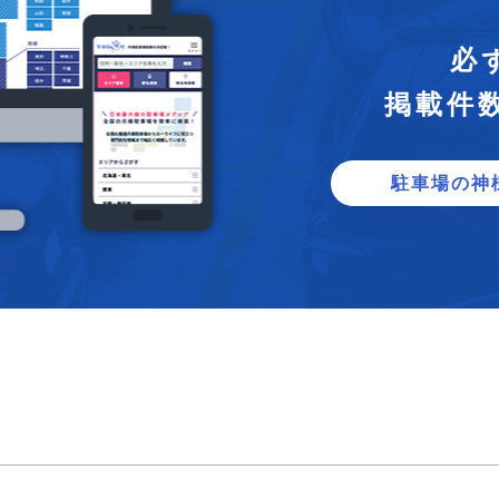
必
掲載件
駐車場の神