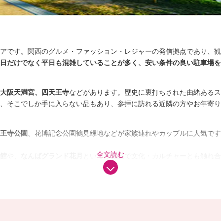
アです。関西のグルメ・ファッション・レジャーの発信拠点であり、観
日だけでなく平日も混雑していることが多く、安い条件の良い駐車場を
大阪天満宮、四天王寺
などがあります。歴史に裏打ちされた由緒あるス
、そこでしか手に入らない品もあり、参拝に訪れる近隣の方やお年寄り
王寺公園
、花博記念公園鶴見緑地などが家族連れやカップルに人気です
全文読む
館
や、
なんばグランド花月
といった施設で文化・カルチャーとも触れ合
。
べ歩きを楽しみたい
なら、
通天閣
のある
新世界・天王寺
が有名で、たこ
ない、トンテキやイカ焼きといった名物も堪能することができます。そ
楽しむ方も多いです。