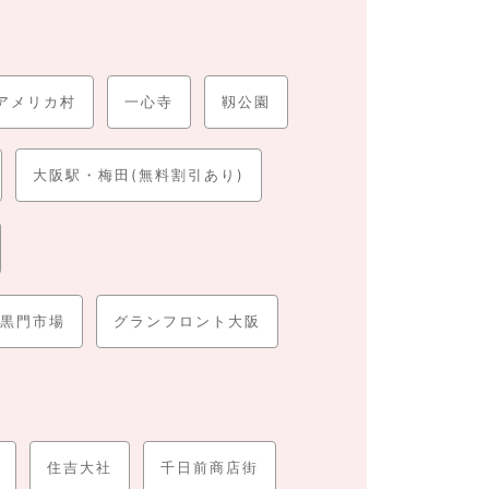
有名で、平日・休日問わず賑わっています。また、
大
ッピング天国として、ハイセンスなお店がたくさん集
・スタジオ・ジャパン）」
アメリカ村
一心寺
は常に多くの観光客が集まり
靱公園
プで訪れる観光客も目立ちます。
大阪駅・梅田(無料割引あり)
、おいしいお酒やグルメなどをしっかりと堪能するこ
ます。
ーズ（最大料金・予約サービス、割引等）
に合わせて
黒門市場
グランフロント大阪
住吉大社
千日前商店街