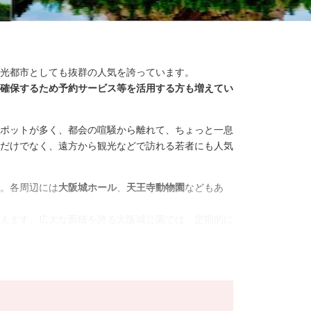
光都市としても抜群の人気を誇っています。
確保するため予約サービス等を活用する方も増えてい
ポットが多く、都会の喧騒から離れて、ちょっと一息
だけでなく、遠方から観光などで訪れる若者にも人気
。各周辺には
大阪城ホール
、
天王寺動物園
などもあ
えます。広大な面積を誇る大阪城公園では、定期的に
焼き、串カツ、お好み焼きなどのお店が数多くあるの
の他、大阪のコリアンタウンの
鶴橋
は、焼肉が有名で