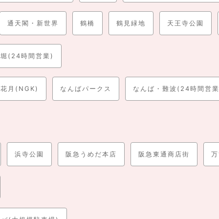
通天閣・新世界
鶴橋
鶴見緑地
天王寺公園
堀(24時間営業)
花月(NGK)
なんばパークス
なんば・難波(24時間営業
浜寺公園
阪急うめだ本店
阪急東通商店街
万