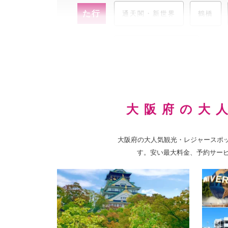
た行
通天閣・新世界
鶴橋
道頓堀・宗右衛門町
な行
なんばグランド花月(NGK)
大阪府の大
や行
USJ（ユニバーサル・スタジ
大阪府の大人気観光・レジャースポ
す。安い最大料金、予約サー