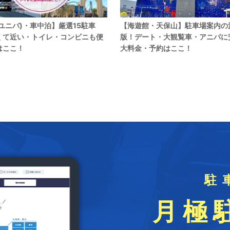
(ユニバ)・車中泊】厳選15駐車
【海遊館・天保山】駐車場案内の
くて近い・トイレ・コンビニも便
版！デート・大観覧車・アニパに
はここ！
大料金・予約はここ！
駐
月極