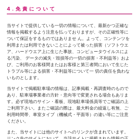
4.免責について
当サイトで提供している一切の情報について、最新かつ正確な
情報を掲載するよう注意を払っておりますが、その正確性等に
ついて保証をするものではありませ ん。よって、コンテンツを
利用または利用できないことによって被った損害（ソフトウエ
ア、ハードウエア上に生じた事故、コンピュータウイルスによ
る汚染、 データの滅失・毀損等の一切の損害・不利益等）およ
び、ご利用のお客様間またはお客様と第三者間において生じた
トラブル等による損害・不利益等について一 切の責任を負わな
いものとします。
当サイトで掲載駐車場の情報は、記事掲載・再調査時のもので
あり、駐車場事業者の方針・意向等で変更される場合もあリま
す。必ず現地のサイン・看板、現地駐車場係員等でご確認の上
ご利用下さい。またご確認の際は、最大料金の繰返し有無、ご
利用時間帯、車室タイプ（機械式・平面等）の違い等にご注意
ください。
また、当サイトには他のサイトへのリンクが含まれています。
リンク先のサイトにおいて、当該サイトに掲載された情報の正