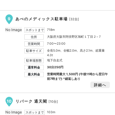
9
あべのメディックス駐車場
[32台]
No Image
718m
スポットまで
大阪府大阪市阿倍野区旭町１丁目２−７
住所
7:00〜23:00
営業時間
全長5.0m、全幅2.0m、高さ2.1m、総重量
駐車サイズ
4.0t
地下自走式
駐車場形態
30分250円
通常料金
営業時間最大
1,500円
(午後11時から翌日午
最大料金
前7時まで) *繰返しあり
詳細へ
10
リパーク 通天閣
[10台]
No Image
103m
スポットまで