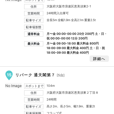
大阪府大阪市浪速区恵美須東2-1
住所
24時間入出庫可
営業時間
全長5m 全幅1.9m 全高2.1m 重量2.5t
駐車サイズ
駐車場形態
月〜金 00:00-00:00 20分 200円 土・日・
通常料金
祝 00:00-00:00 12分 200円
月〜金 09:00-18:00 最大料金
800円
最大料金
18:00-09:00 最大料金
400円
土・日・祝
18:00-09:00 最大料金
400円
詳細へ
15
リパーク 通天閣第７
[5台]
No Image
104m
スポットまで
大阪府大阪市浪速区恵美須東２丁目８
住所
24時間
営業時間
高さ2m、長さ5m、幅1.9m、重量2t
駐車サイズ
フラップ式
駐車場形態