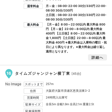
月～金：08:00-22:00 30分/330円 22:00-
通常料金
08:00 30分/330円
土日祝：08:00-22:00 30分/330円 22:00-
08:00 30分/330円
【月～金】8:00～22:00以内 最大料金
800
最大料金
円
【月～金】22:00～8:00以内 最大料金
400円
【土日祝】8:00～22:00以内 最大料
金
1,800円
【土日祝】22:00～8:00以内 最
大料金
400円
※最大料金は入庫時の曜日・祝
日により異なります。※最大料金は繰り返し
適用となります。
詳細へ
16
タイムズジャンジャン横丁東
[45台]
No Image
257m
スポットまで
大阪府大阪市浪速区恵美須東3-2
住所
24時間入出庫可
営業時間
全長5m 全幅1.9m 全高2.1m 重量2.5t
駐車サイズ
駐車場形態