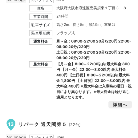
大阪府大阪市浪速区恵美須東１丁目３－８
住所
24時間
営業時間
高さ2m、長さ5m、幅1.9m、重量2t
駐車サイズ
フラップ式
駐車場形態
月～金：08:00-22:00 20分/220円 22:00-
通常料金
08:00 20分/220円
土日祝：08:00-22:00 20分/220円 22:00-
08:00 20分/220円
【月～金】8:00～22:00以内 最大料金
800
最大料金
円
【月～金】22:00～8:00以内 最大料金
400円
【土日祝】8:00～22:00以内 最大料
金
1,800円
【土日祝】22:00～8:00以内 最
大料金
400円
※最大料金は入庫時の曜日・祝
日により異なります。※最大料金は繰り返し
適用となります。
詳細へ
13
リパーク 通天閣第５
[22台]
No Image
35m
スポットまで