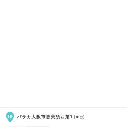
19
パラカ大阪市恵美須西第1
[16台]