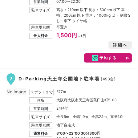
07:00〜22:30
営業時間
高さ：210cm 以下 長さ：500cm 以下 車
駐車サイズ
幅：200cm 以下 重さ：4000kg 以下 制限な
し：車下 タイヤ幅
平置き
駐車場形態
1,500円
最大料金
~/日
詳細へ
予約する
7
D-Parking天王寺公園地下駐車場
[493台]
No Image
577m
スポットまで
大阪府大阪市天王寺区茶臼山町5-83
住所
24時間
営業時間
全長5m、全幅1.9m、全高2.1m、重量1.9t
駐車サイズ
地下自走式
駐車場形態
8:00〜22:00 30分300円
通常料金