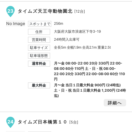
23
タイムズ天王寺動物園北
[12台]
No Image
256m
スポットまで
大阪府大阪市浪速区下寺3-19
住所
24時間入出庫可
営業時間
全長5m 全幅1.9m 全高2.1m 重量2.5t
駐車サイズ
駐車場形態
月〜金 08:00-22:00 20分 330円 22:00-
通常料金
08:00 60分 110円 土・日・祝 08:00-
22:00 20分 330円 22:00-08:00 60分 110
円
月〜金 当日１日最大料金
900円
(24時迄)
最大料金
土・日・祝 当日１日最大料金
1,200円
(24時
迄)
詳細へ
24
タイムズ日本橋第１０
[5台]