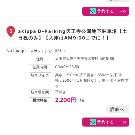
予約する
5
akippa D-Parking天王寺公園地下駐車場【土
日祝のみ】【入庫はAM9:00までに！】
No Image
578m
スポットまで
大阪府大阪市天王寺区茶臼山町5-55
住所
00:00〜23:59
営業時間
高さ：220cm 以下 長さ：550cm 以下 車
駐車サイズ
幅：200cm 以下 制限なし：車下 タイヤ幅 重
さ
平置き
駐車場形態
2,200円
最大料金
~/日
詳細へ
予約する