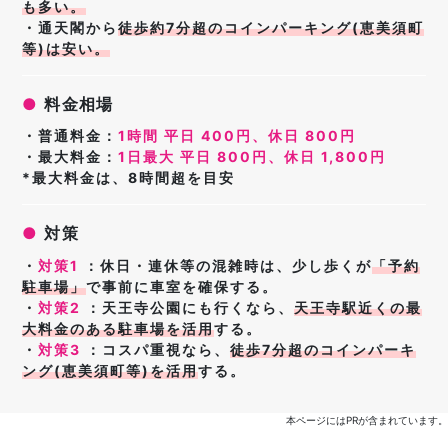
も多い。
・通天閣から
徒歩約7分超のコインパーキング(恵美須町
等)は安い。
●
料金相場
・普通料金：
1時間 平日 400円、休日 800円
・最大料金：
1日最大 平日 800円、休日 1,800円
*最大料金は、8時間超を目安
●
対策
・
対策1
：休日・連休等の混雑時は、少し歩くが
「予約
駐車場」
で事前に車室を確保する。
・
対策2
：天王寺公園にも行くなら、
天王寺駅近くの
最
大料金のある駐車場
を活用
する。
・
対策3
：コスパ重視なら、
徒歩7分超のコインパーキ
ング(恵美須町等)を活用
する。
本ページにはPRが含まれています。