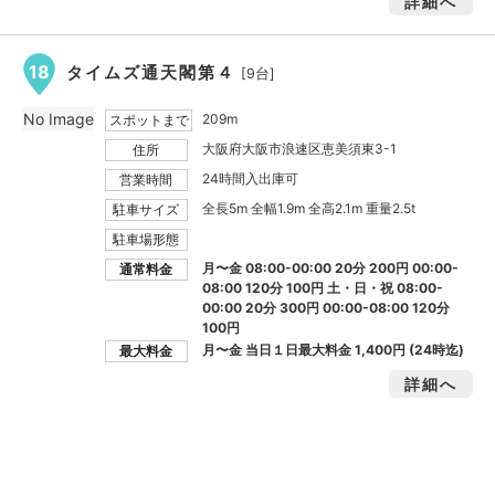
詳細へ
18
タイムズ通天閣第４
[9台]
No Image
209m
スポットまで
大阪府大阪市浪速区恵美須東3-1
住所
24時間入出庫可
営業時間
全長5m 全幅1.9m 全高2.1m 重量2.5t
駐車サイズ
駐車場形態
月〜金 08:00-00:00 20分 200円 00:00-
通常料金
08:00 120分 100円 土・日・祝 08:00-
00:00 20分 300円 00:00-08:00 120分
100円
月〜金 当日１日最大料金
1,400円
(24時迄)
最大料金
詳細へ