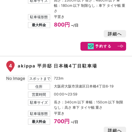
高さ：230cm 以下 長さ：480cm 以下 車
駐車サイズ
幅：180cm 以下 制限なし：車下 タイヤ幅 重
さ
平置き
駐車場形態
800円
最大料金
~/日
詳細へ
予約する
4
akippa 平井邸 日本橋4丁目駐車場
No Image
723m
スポットまで
大阪府大阪市浪速区日本橋4丁目6-19
住所
00:00〜23:59
営業時間
長さ：340cm 以下 車幅：150cm 以下 制限
駐車サイズ
なし：高さ 車下 タイヤ幅 重さ
平置き
駐車場形態
700円
最大料金
~/日
詳細へ