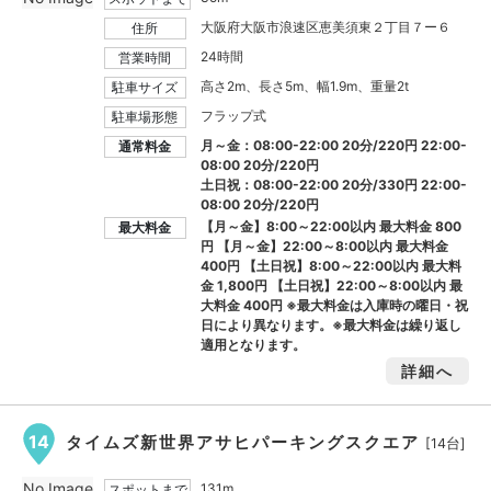
大阪府大阪市浪速区恵美須東２丁目７ー６
住所
24時間
営業時間
高さ2m、長さ5m、幅1.9m、重量2t
駐車サイズ
フラップ式
駐車場形態
月～金：08:00-22:00 20分/220円 22:00-
通常料金
08:00 20分/220円
土日祝：08:00-22:00 20分/330円 22:00-
08:00 20分/220円
【月～金】8:00～22:00以内 最大料金
800
最大料金
円
【月～金】22:00～8:00以内 最大料金
400円
【土日祝】8:00～22:00以内 最大料
金
1,800円
【土日祝】22:00～8:00以内 最
大料金
400円
※最大料金は入庫時の曜日・祝
日により異なります。※最大料金は繰り返し
適用となります。
詳細へ
14
タイムズ新世界アサヒパーキングスクエア
[14台]
No Image
131m
スポットまで