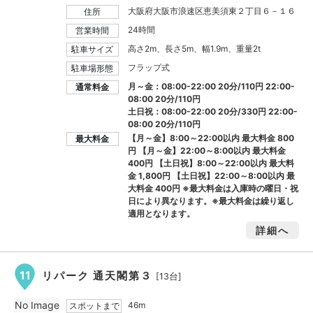
大阪府大阪市浪速区恵美須東２丁目６－１６
住所
24時間
営業時間
高さ2m、長さ5m、幅1.9m、重量2t
駐車サイズ
フラップ式
駐車場形態
月～金：08:00-22:00 20分/110円 22:00-
通常料金
08:00 20分/110円
土日祝：08:00-22:00 20分/330円 22:00-
08:00 20分/110円
【月～金】8:00～22:00以内 最大料金
800
最大料金
円
【月～金】22:00～8:00以内 最大料金
400円
【土日祝】8:00～22:00以内 最大料
金
1,800円
【土日祝】22:00～8:00以内 最
大料金
400円
※最大料金は入庫時の曜日・祝
日により異なります。※最大料金は繰り返し
適用となります。
詳細へ
11
リパーク 通天閣第３
[13台]
No Image
46m
スポットまで