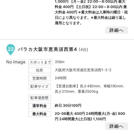
1,000円
【月～金】22:00～8:00以内 最大
料金
400円
【土日祝】22:00～8:00以内 最
大料金
400円
※最大料金は入庫時の曜日・祝
日により異なります。※最大料金は繰り返し
適用となります。
詳細へ
22
パラカ大阪市恵美須西第4
[4台]
No Image
356m
スポットまで
大阪府大阪市浪速区恵美須西1-3-2
住所
24時間
営業時間
【普通自動車】長さ480mm、車幅190mm、
駐車サイズ
高さ210mm、重量2500kg
駐車場形態
終日 30分100円
通常料金
20-08最大
400円
24時間最大(月-金)
800
最大料金
円
24時間最大(土日祝)
1,100円
詳細へ