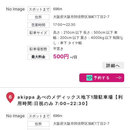
No Image
696m
スポットまで
大阪府大阪市阿倍野区旭町1丁目2-7
住所
17:00〜22:30
営業時間
高さ：210cm 以下 長さ：500cm 以下 車
駐車サイズ
幅：200cm 以下 重さ：4000kg 以下 制限な
し：車下 タイヤ幅
平置き
駐車場形態
500円
最大料金
~/日
詳細へ
予約する
6
akippa あべのメディックス地下1階駐車場【利
用時間:日祝のみ 7:00~22:30】
No Image
696m
スポットまで
大阪府大阪市阿倍野区旭町1丁目2-7
住所