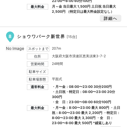
22:00〜8:00 60分100円
月～金 当日最大
1,500円
土日祝 当日最大
最大料金
2,500円
（特定日は最大料金設定なし）
詳細へ
8
ショウワパーク新世界
[15台]
No Image
207m
スポットまで
大阪府大阪市浪速区恵美須東3-7-2
住所
24時間
営業時間
駐車サイズ
平面式
駐車場形態
・月〜金：08:00〜23:00 30分200円
通常料金
・土日祝・特定日：08:00〜23:00 20分
300円
・全 日：23:00〜08:00 60分100円
・月〜金：8:00〜23:00 最大
800円
・土日
最大料金
祝：8:00〜23:00 最大
2,200円
・特定日：
8:00〜23:00 最大
3,300円
・全 日：
23:00〜8:00 最大
500円
*繰返しあり