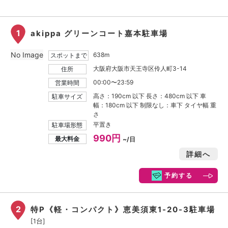
1
akippa グリーンコート嘉本駐車場
No Image
638m
スポットまで
大阪府大阪市天王寺区伶人町3-14
住所
00:00〜23:59
営業時間
高さ：190cm 以下 長さ：480cm 以下 車
駐車サイズ
幅：180cm 以下 制限なし：車下 タイヤ幅 重
さ
平置き
駐車場形態
990円
最大料金
~/日
詳細へ
予約する
2
特P《軽・コンパクト》恵美須東1-20-3駐車場
[1台]