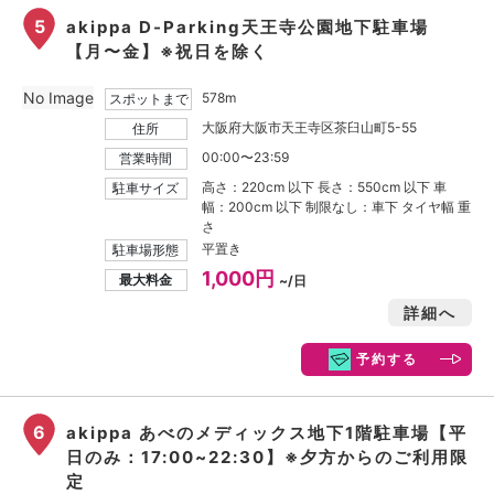
5
akippa D-Parking天王寺公園地下駐車場
【月〜金】※祝日を除く
No Image
578m
スポットまで
大阪府大阪市天王寺区茶臼山町5-55
住所
00:00〜23:59
営業時間
高さ：220cm 以下 長さ：550cm 以下 車
駐車サイズ
幅：200cm 以下 制限なし：車下 タイヤ幅 重
さ
平置き
駐車場形態
1,000円
最大料金
~/日
詳細へ
予約する
6
akippa あべのメディックス地下1階駐車場【平
日のみ：17:00~22:30】※夕方からのご利用限
定