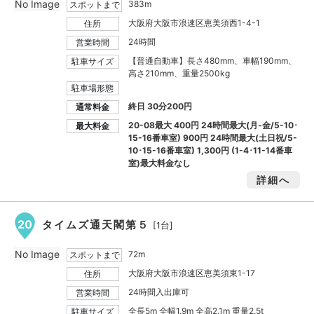
No Image
383m
スポットまで
大阪府大阪市浪速区恵美須西1-4-1
住所
24時間
営業時間
【普通自動車】長さ480mm、車幅190mm、
駐車サイズ
高さ210mm、重量2500kg
駐車場形態
終日 30分200円
通常料金
20-08最大
400円
24時間最大(月-金/5-10･
最大料金
15-16番車室)
900円
24時間最大(土日祝/5-
10･15-16番車室)
1,300円
(1-4･11-14番車
室)最大料金なし
詳細へ
20
タイムズ通天閣第５
[1台]
No Image
72m
スポットまで
大阪府大阪市浪速区恵美須東1-17
住所
24時間入出庫可
営業時間
全長5m 全幅1.9m 全高2.1m 重量2.5t
駐車サイズ