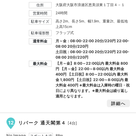
大阪府大阪市浪速区恵美須東１丁目４－１
住所
24時間
営業時間
高さ2m、長さ5m、幅1.9m、重量2t、最低地
駐車サイズ
上高15cm
フラップ式
駐車場形態
月～金：08:00-22:00 20分/220円 22:00-
通常料金
08:00 20分/220円
土日祝：08:00-22:00 20分/220円 22:00-
08:00 20分/220円
【月～金】8:00～22:00以内 最大料金
800
最大料金
円
【月～金】22:00～8:00以内 最大料金
400円
【土日祝】8:00～22:00以内 最大料
金
1,800円
【土日祝】22:00～8:00以内 最
大料金
400円
※最大料金は入庫時の曜日・祝
日により異なります。※最大料金は繰り返し
適用となります。
詳細へ
12
リパーク 通天閣第４
[4台]
No Image
88m
スポットまで