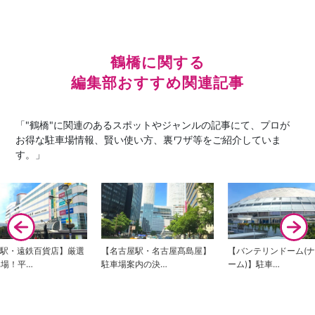
鶴橋に関する
編集部おすすめ関連記事
「"鶴橋"に関連のあるスポットやジャンルの記事にて、プロが
お得な駐車場情報、賢い使い方、裏ワザ等をご紹介していま
す。」
名古屋駅・名古屋髙島屋】
【バンテリンドーム(ナゴヤド
【豊田スタジアム
車場案内の決…
ーム)】駐車…
内の決定版！イ…