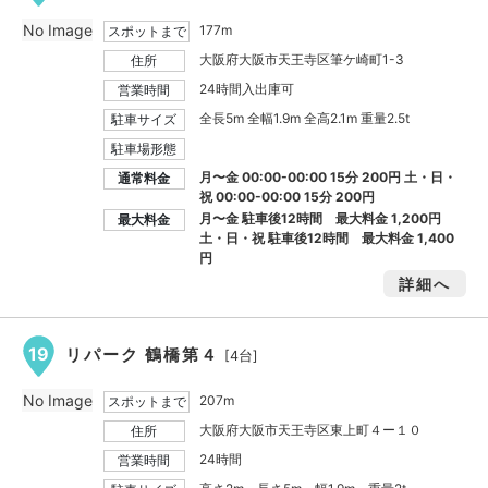
No Image
177m
スポットまで
大阪府大阪市天王寺区筆ケ崎町1-3
住所
24時間入出庫可
営業時間
全長5m 全幅1.9m 全高2.1m 重量2.5t
駐車サイズ
駐車場形態
月〜金 00:00-00:00 15分 200円 土・日・
通常料金
祝 00:00-00:00 15分 200円
月〜金 駐車後12時間 最大料金
1,200円
最大料金
土・日・祝 駐車後12時間 最大料金
1,400
円
詳細へ
19
リパーク 鶴橋第４
[4台]
No Image
207m
スポットまで
大阪府大阪市天王寺区東上町４ー１０
住所
24時間
営業時間