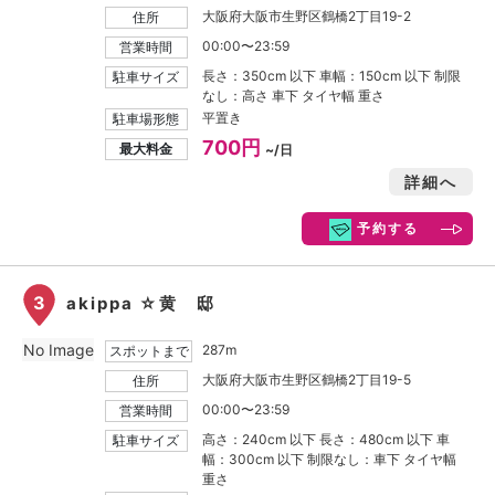
大阪府大阪市生野区鶴橋2丁目19-2
住所
00:00〜23:59
営業時間
長さ：350cm 以下 車幅：150cm 以下 制限
駐車サイズ
なし：高さ 車下 タイヤ幅 重さ
平置き
駐車場形態
700円
最大料金
~/日
詳細へ
予約する
3
akippa ☆黄 邸
No Image
287m
スポットまで
大阪府大阪市生野区鶴橋2丁目19-5
住所
00:00〜23:59
営業時間
高さ：240cm 以下 長さ：480cm 以下 車
駐車サイズ
幅：300cm 以下 制限なし：車下 タイヤ幅
重さ