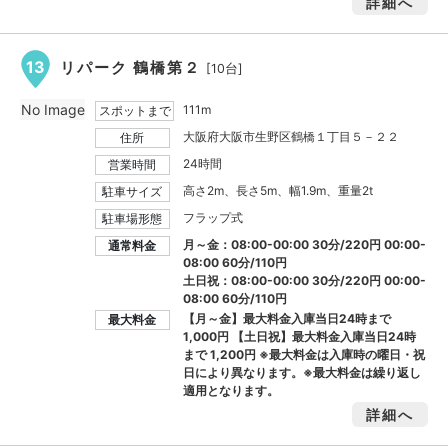
詳細へ
13
リパーク 鶴橋第２
[10台]
No Image
111m
スポットまで
大阪府大阪市生野区鶴橋１丁目５－２２
住所
24時間
営業時間
高さ2m、長さ5m、幅1.9m、重量2t
駐車サイズ
フラップ式
駐車場形態
月～金：08:00-00:00 30分/220円 00:00-
通常料金
08:00 60分/110円
土日祝：08:00-00:00 30分/220円 00:00-
08:00 60分/110円
【月～金】最大料金入庫当日24時まで
最大料金
1,000円
【土日祝】最大料金入庫当日24時
まで
1,200円
※最大料金は入庫時の曜日・祝
日により異なります。※最大料金は繰り返し
適用となります。
詳細へ