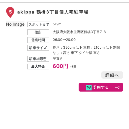
5
akippa 鶴橋3丁目個人宅駐車場
No Image
519m
スポットまで
大阪府大阪市生野区鶴橋3丁目7-8
住所
06:00〜20:00
営業時間
長さ：350cm 以下 車幅：210cm 以下 制限
駐車サイズ
なし：高さ 車下 タイヤ幅 重さ
平置き
駐車場形態
600円
最大料金
~/日
詳細へ
予約する