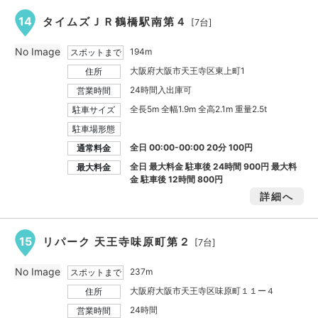
14
タイムズＪＲ鶴橋駅南第４
[7台]
No Image
194m
スポットまで
大阪府大阪市天王寺区東上町1
住所
24時間入出庫可
営業時間
全長5m 全幅1.9m 全高2.1m 重量2.5t
駐車サイズ
駐車場形態
全日 00:00-00:00 20分 100円
通常料金
全日 最大料金 駐車後 24時間
900円
最大料
最大料金
金 駐車後 12時間
800円
詳細へ
15
リパーク 天王寺味原町第２
[7台]
No Image
237m
スポットまで
大阪府大阪市天王寺区味原町１１ー４
住所
24時間
営業時間