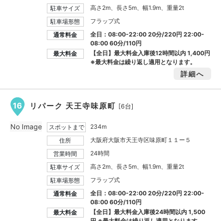
高さ2m、長さ5m、幅1.9m、重量2t
駐車サイズ
フラップ式
駐車場形態
全日：08:00-22:00 20分/220円 22:00-
通常料金
08:00 60分/110円
【全日】最大料金入庫後12時間以内
1,400円
最大料金
※最大料金は繰り返し適用となります。
詳細へ
16
リパーク 天王寺味原町
[6台]
No Image
234m
スポットまで
大阪府大阪市天王寺区味原町１１ー５
住所
24時間
営業時間
高さ2m、長さ5m、幅1.9m、重量2t
駐車サイズ
フラップ式
駐車場形態
全日：08:00-22:00 20分/220円 22:00-
通常料金
08:00 60分/110円
【全日】最大料金入庫後24時間以内
1,500
最大料金
円
※最大料金は繰り返し適用となります。