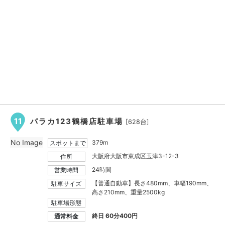
11
パラカ123鶴橋店駐車場
[628台]
No Image
379m
スポットまで
大阪府大阪市東成区玉津3-12-3
住所
24時間
営業時間
【普通自動車】長さ480mm、車幅190mm、
駐車サイズ
高さ210mm、重量2500kg
駐車場形態
終日 60分400円
通常料金