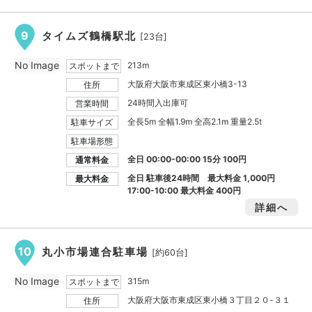
9
タイムズ鶴橋駅北
[23台]
No Image
213m
スポットまで
大阪府大阪市東成区東小橋3-13
住所
24時間入出庫可
営業時間
全長5m 全幅1.9m 全高2.1m 重量2.5t
駐車サイズ
駐車場形態
全日 00:00-00:00 15分 100円
通常料金
全日 駐車後24時間 最大料金
1,000円
最大料金
17:00-10:00 最大料金
400円
詳細へ
10
丸小市場連合駐車場
[約60台]
No Image
315m
スポットまで
大阪府大阪市東成区東小橋３丁目２０-３１
住所