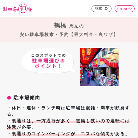
検索
menu
鶴橋
周辺の
安い駐車場検索・予約【最大料金・裏ワザ】
●
駐車場傾向
・休日・連休・ランチ時は駐車場は混雑・満車が頻発す
る。
・
裏通りは、一方通行が多く、道幅も狭いので運転には
注意
が必要。
・
裏通りのコインパーキングが、コスパな傾向
がある。