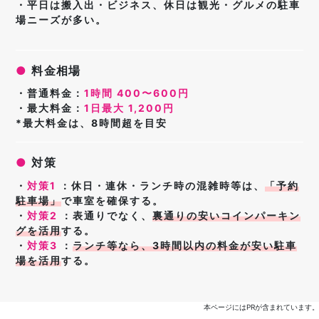
・平日は搬入出・ビジネス、休日は観光・グルメの駐車
場ニーズが多い。
●
料金相場
・普通料金：
1時間 400〜600円
・最大料金：
1日最大 1,200円
*最大料金は、8時間超を目安
●
対策
・
対策1
：休日・連休・ランチ時の
混雑時等は、
「
予約
駐車場」
で車室を確保する
。
・
対策2
：表通りでなく、
裏通りの安いコインパーキン
グを活用
する。
・
対策3
：
ランチ等なら、3時間以内の料金が安い駐車
場を活用
する。
本ページにはPRが含まれています。