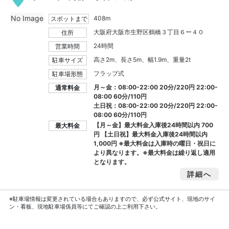
No Image
408m
スポットまで
大阪府大阪市生野区鶴橋３丁目６ー４０
住所
24時間
営業時間
高さ2m、長さ5m、幅1.9m、重量2t
駐車サイズ
フラップ式
駐車場形態
月～金：08:00-22:00 20分/220円 22:00-
通常料金
08:00 60分/110円
土日祝：08:00-22:00 20分/220円 22:00-
08:00 60分/110円
【月～金】最大料金入庫後24時間以内
700
最大料金
円
【土日祝】最大料金入庫後24時間以内
1,000円
※最大料金は入庫時の曜日・祝日に
より異なります。※最大料金は繰り返し適用
となります。
詳細へ
※駐車場情報は変更されている場合もありますので、必ず公式サイト、現地のサイ
ン・看板、現地駐車場係員等にてご確認の上ご利用下さい。