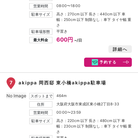
08:00〜18:00
営業時間
高さ：270cm 以下 長さ：440cm 以下 車
駐車サイズ
幅：250cm 以下 制限なし：車下 タイヤ幅 重
さ
平置き
駐車場形態
600円
最大料金
~/日
詳細へ
予約する
7
akippa 岡西邸 東小橋akippa駐車場
No Image
464m
スポットまで
大阪府大阪市東成区東小橋2丁目8-33
住所
00:00〜23:59
営業時間
高さ：220cm 以下 長さ：480cm 以下 車
駐車サイズ
幅：230cm 以下 制限なし：車下 タイヤ幅 重
さ
平置き