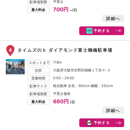
平置き
駐車場形態
700円
最大料金
~/日
詳細へ
予約する
4
タイムズのｂ ダイアモンド富士鶴橋駐車場
118m
スポットまで
大阪府大阪市生野区鶴橋１丁目４-２
住所
0:00～24:00
営業時間
軽自動車 全長：500cm 横幅：230cm
駐車サイズ
平置き舗装
駐車場形態
660円
最大料金
/日
詳細へ
予約する