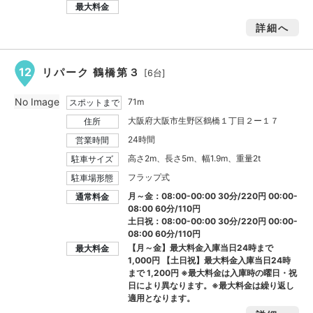
最大料金
詳細へ
12
リパーク 鶴橋第３
[6台]
No Image
71m
スポットまで
大阪府大阪市生野区鶴橋１丁目２ー１７
住所
24時間
営業時間
高さ2m、長さ5m、幅1.9m、重量2t
駐車サイズ
フラップ式
駐車場形態
月～金：08:00-00:00 30分/220円 00:00-
通常料金
08:00 60分/110円
土日祝：08:00-00:00 30分/220円 00:00-
08:00 60分/110円
【月～金】最大料金入庫当日24時まで
最大料金
1,000円
【土日祝】最大料金入庫当日24時
まで
1,200円
※最大料金は入庫時の曜日・祝
日により異なります。※最大料金は繰り返し
適用となります。