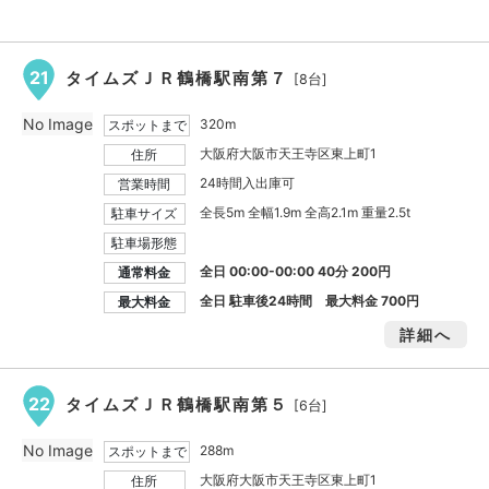
21
タイムズＪＲ鶴橋駅南第７
[8台]
No Image
320m
スポットまで
大阪府大阪市天王寺区東上町1
住所
24時間入出庫可
営業時間
全長5m 全幅1.9m 全高2.1m 重量2.5t
駐車サイズ
駐車場形態
全日 00:00-00:00 40分 200円
通常料金
全日 駐車後24時間 最大料金
700円
最大料金
詳細へ
22
タイムズＪＲ鶴橋駅南第５
[6台]
No Image
288m
スポットまで
大阪府大阪市天王寺区東上町1
住所