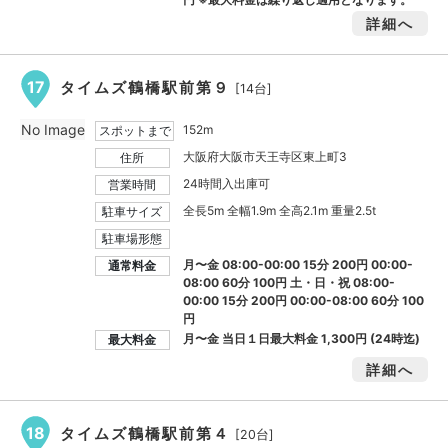
詳細へ
17
タイムズ鶴橋駅前第９
[14台]
No Image
152m
スポットまで
大阪府大阪市天王寺区東上町3
住所
24時間入出庫可
営業時間
全長5m 全幅1.9m 全高2.1m 重量2.5t
駐車サイズ
駐車場形態
月〜金 08:00-00:00 15分 200円 00:00-
通常料金
08:00 60分 100円 土・日・祝 08:00-
00:00 15分 200円 00:00-08:00 60分 100
円
月〜金 当日１日最大料金
1,300円
(24時迄)
最大料金
詳細へ
18
タイムズ鶴橋駅前第４
[20台]