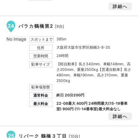
詳細へ
24
パラカ鶴橋第2
[9台]
No Image
385m
スポットまで
大阪府大阪市生野区鶴橋3-8-35
住所
24時間
営業時間
【軽自動車】長さ340mm、車幅148mm、高
駐車サイズ
さ200mm、重量2500kg【普通自動車】長さ
480mm、車幅190mm、高さ210mm、重量
2500kg
駐車場形態
終日 20分200円
通常料金
22-08最大
400円
24時間最大(15-19番車
最大料金
室)
900円
(11-14番車室)最大料金なし
詳細へ
25
リパーク 鶴橋３丁目
[10台]