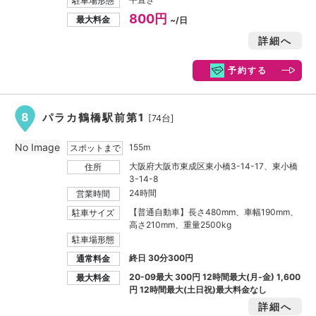
駐車場形態
800円
最大料金
~/日
詳細へ
予約する
8
パラカ鶴橋駅前第1
[74台]
No Image
155m
スポットまで
大阪府大阪市東成区東小橋3-14-17、東小橋
住所
3-14-8
24時間
営業時間
【普通自動車】長さ480mm、車幅190mm、
駐車サイズ
高さ210mm、重量2500kg
駐車場形態
終日 30分300円
通常料金
20-09最大
300円
12時間最大(月-金)
1,600
最大料金
円
12時間最大(土日祝)最大料金なし
詳細へ