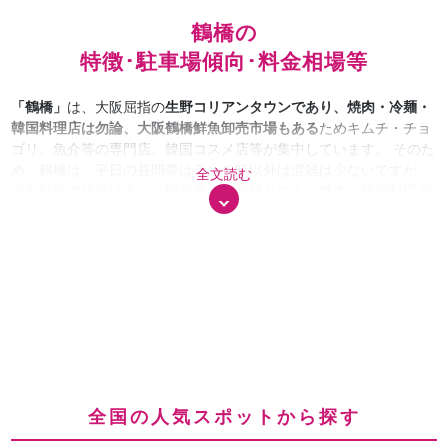
鶴橋の
特徴･駐車場傾向･料金相場等
「鶴橋」
は、大阪屈指の
生野コリアンタウンであり、焼肉・冷麺・
韓国料理店は勿論、大阪鶴橋鮮魚卸売市場もある
ためキムチ・チョ
ゴリ、魚介等の専門店、韓国コスメ店等が集中しています。 そのた
め、鶴橋は、平日の昼間帯はランチ時以外は混雑は少ないですが、
全文読む
夕方以降や休日は多くの観光客や仕事帰りの人が焼肉・韓国料理グ
ルメ、韓国コスメ・グッズ
を求めて人も駐車場も大変混雑していま
す。
鶴橋では、大規模な駐車場も少なくて路地も狭いのため、コイ
ンパーキングが殆どで、主な駐車場利用者は店舗への様々な出入業
者、ランチ、焼肉、食べ歩き、観光等で3〜5時間くらいの滞在が多
いですね。そのため、安い最大料金や予約サービス等のニーズも高
いです。
全国の人気スポットから探す