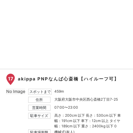
17
akippa PNPなんば心斎橋【ハイルーフ可】
No Image
459m
スポットまで
大阪府大阪市中央区西心斎橋2丁目7-25
住所
07:00〜23:00
営業時間
高さ：200cm 以下 長さ：530cm 以下 車
駐車サイズ
幅：191cm 以下 車下：12cm 以上 タイヤ
幅：189cm 以下 重さ：2400kg 以下 0
機械式(有人)
駐車場形態