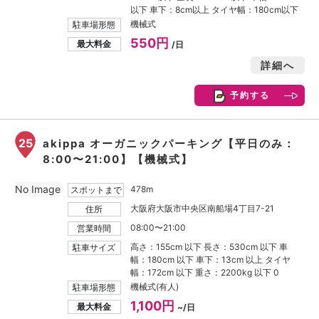
以下 車下：8cm以上 タイヤ幅：180cm以下
機械式
駐車場形態
550円
最大料金
/日
詳細へ
予約する
25
akippa オーガニックパーキング【平日のみ：
8:00〜21:00】【機械式】
No Image
478m
スポットまで
大阪府大阪市中央区南船場4丁目7-21
住所
08:00〜21:00
営業時間
高さ：155cm 以下 長さ：530cm 以下 車
駐車サイズ
幅：180cm 以下 車下：13cm 以上 タイヤ
幅：172cm 以下 重さ：2200kg 以下 0
機械式(有人)
駐車場形態
1,100円
最大料金
~/日