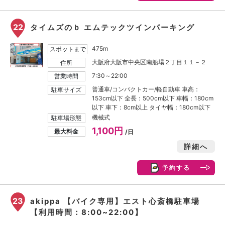
22
タイムズのｂ エムテックツインパーキング
475m
スポットまで
大阪府大阪市中央区南船場２丁目１１－２
住所
7:30～22:00
営業時間
普通車/コンパクトカー/軽自動車 車高：
駐車サイズ
153cm以下 全長：500cm以下 車幅：180cm
以下 車下：8cm以上 タイヤ幅：180cm以下
機械式
駐車場形態
1,100円
最大料金
/日
詳細へ
予約する
23
akippa 【バイク専用】エスト心斎橋駐車場
【利用時間：8:00~22:00】