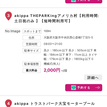
3
akippa THEPARKingアメリカ村【利用時間:
土日祝のみ 】【短時間利用可】
No Image
169m
スポットまで
大阪府大阪市中央区西心斎橋1丁目5-5
住所
08:00〜21:00
営業時間
高さ：180cm 以下 長さ：505cm 以下 車
駐車サイズ
幅：184cm 以下 車下：11cm 以上 タイヤ
幅：179cm 以下 重さ：1900kg 以下 0
機械式(有人)
駐車場形態
2,000円
最大料金
~/日
詳細へ
予約する
4
akippa トラストパーク大宝モータープール