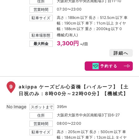
大阪府大阪市中央区南船場3丁目11-10
住所
07:30〜23:00
営業時間
高さ：189cm 以下 長さ：512.5cm 以下 車
駐車サイズ
幅：190cm 以下 車下：11cm 以上 タイヤ
幅：188cm 以下 重さ：2000kg 以下 0
機械式(有人)
駐車場形態
3,300円
最大料金
~/日
詳細へ
予約する
9
akippa ケーズビル心斎橋【ハイルーフ】【土
日祝のみ：8時00分～22時00分】【機械式】
No Image
395m
スポットまで
大阪府大阪市中央区南船場3丁目6-27
住所
08:00〜22:00
営業時間
高さ：205cm 以下 長さ：500cm 以下 車
駐車サイズ
幅：184cm 以下 車下：13cm 以上 タイヤ