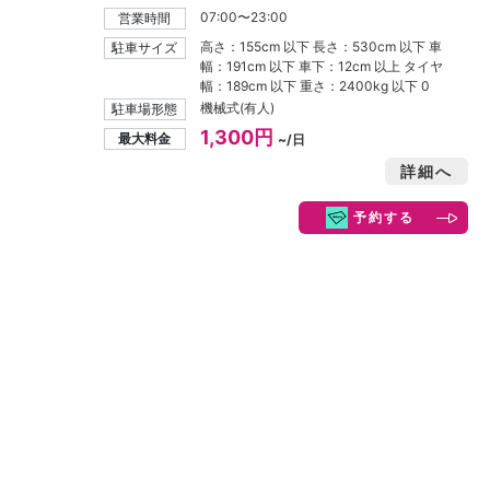
07:00〜23:00
営業時間
高さ：155cm 以下 長さ：530cm 以下 車
駐車サイズ
幅：191cm 以下 車下：12cm 以上 タイヤ
幅：189cm 以下 重さ：2400kg 以下 0
機械式(有人)
駐車場形態
1,300円
最大料金
~/日
詳細へ
予約する