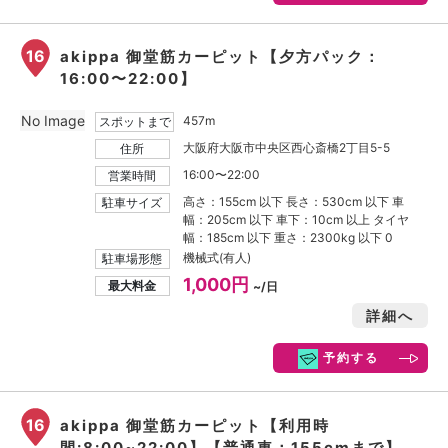
16
akippa 御堂筋カーピット【夕方パック：
16:00〜22:00】
No Image
457m
スポットまで
大阪府大阪市中央区西心斎橋2丁目5-5
住所
16:00〜22:00
営業時間
高さ：155cm 以下 長さ：530cm 以下 車
駐車サイズ
幅：205cm 以下 車下：10cm 以上 タイヤ
幅：185cm 以下 重さ：2300kg 以下 0
機械式(有人)
駐車場形態
1,000円
最大料金
~/日
詳細へ
予約する
16
akippa 御堂筋カーピット【利用時
間:8:00~22:00】【普通車：155cmまで】