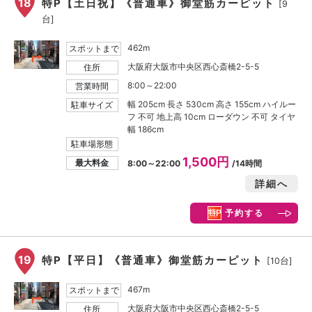
18
特P【土日祝】《普通車》御堂筋カーピット
[9
台]
462m
スポットまで
大阪府大阪市中央区西心斎橋2-5-5
住所
8:00～22:00
営業時間
幅 205cm 長さ 530cm 高さ 155cm ハイルー
駐車サイズ
フ 不可 地上高 10cm ローダウン 不可 タイヤ
幅 186cm
駐車場形態
1,500円
最大料金
8:00～22:00
/14時間
詳細へ
予約する
19
特P【平日】《普通車》御堂筋カーピット
[10台]
467m
スポットまで
大阪府大阪市中央区西心斎橋2-5-5
住所