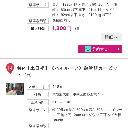
高さ：155cm 以下 長さ：501.5cm 以下 車
駐車サイズ
幅：183cm 以下 車下：11cm 以上 タイヤ
幅：182cm 以下 重さ：2100kg 以下 0
機械式(有人)
駐車場形態
1,300円
最大料金
~/日
詳細へ
予約する
14
特P【土日祝】《ハイルーフ》御堂筋カーピッ
ト
[1台]
449m
スポットまで
大阪府大阪市中央区西心斎橋2-5-5
住所
8:00～22:00
営業時間
幅 205cm 長さ 500cm 高さ 205cm ハイルー
駐車サイズ
フ 可 地上高 10cm ローダウン 不可 タイヤ幅
186cm
駐車場形態