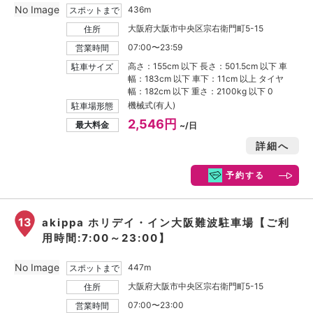
No Image
436m
スポットまで
大阪府大阪市中央区宗右衛門町5-15
住所
07:00〜23:59
営業時間
高さ：155cm 以下 長さ：501.5cm 以下 車
駐車サイズ
幅：183cm 以下 車下：11cm 以上 タイヤ
幅：182cm 以下 重さ：2100kg 以下 0
機械式(有人)
駐車場形態
2,546円
最大料金
~/日
詳細へ
予約する
13
akippa ホリデイ・イン大阪難波駐車場【ご利
用時間:7:00～23:00】
No Image
447m
スポットまで
大阪府大阪市中央区宗右衛門町5-15
住所
07:00〜23:00
営業時間