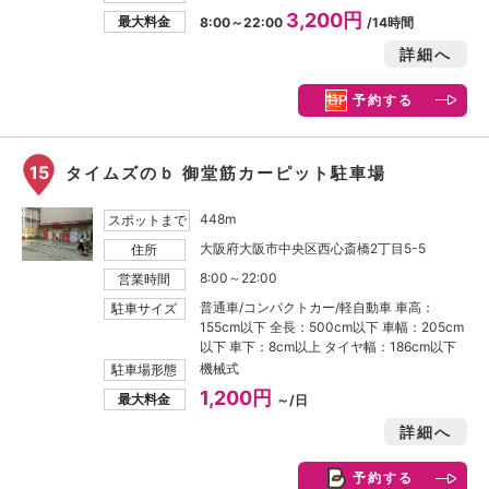
3,200円
最大料金
8:00～22:00
/14時間
詳細へ
予約する
15
タイムズのｂ 御堂筋カーピット駐車場
448m
スポットまで
大阪府大阪市中央区西心斎橋2丁目5-5
住所
8:00～22:00
営業時間
普通車/コンパクトカー/軽自動車 車高：
駐車サイズ
155cm以下 全長：500cm以下 車幅：205cm
以下 車下：8cm以上 タイヤ幅：186cm以下
機械式
駐車場形態
1,200円
最大料金
～/日
詳細へ
予約する