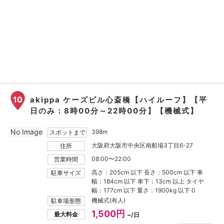
10
akippa ケーズビル心斎橋【ハイルーフ】【平
日のみ：8時00分～22時00分】【機械式】
No Image
398m
スポットまで
大阪府大阪市中央区南船場3丁目6-27
住所
08:00〜22:00
営業時間
高さ：205cm 以下 長さ：500cm 以下 車
駐車サイズ
幅：184cm 以下 車下：13cm 以上 タイヤ
幅：177cm 以下 重さ：1900kg 以下 0
機械式(有人)
駐車場形態
1,500円
最大料金
~/日