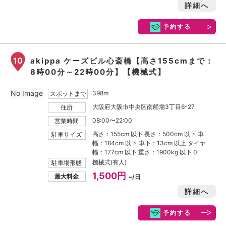
詳細へ
予約する
10
akippa ケーズビル心斎橋【高さ155cmまで：
8時00分～22時00分】【機械式】
No Image
398m
スポットまで
大阪府大阪市中央区南船場3丁目6-27
住所
08:00〜22:00
営業時間
高さ：155cm 以下 長さ：500cm 以下 車
駐車サイズ
幅：184cm 以下 車下：13cm 以上 タイヤ
幅：177cm 以下 重さ：1900kg 以下 0
機械式(有人)
駐車場形態
1,500円
最大料金
~/日
詳細へ
予約する