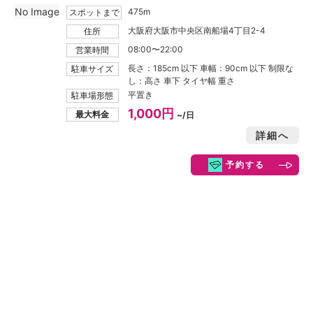
No Image
475m
スポットまで
大阪府大阪市中央区南船場4丁目2-4
住所
08:00〜22:00
営業時間
長さ：185cm 以下 車幅：90cm 以下 制限な
駐車サイズ
し：高さ 車下 タイヤ幅 重さ
平置き
駐車場形態
1,000円
最大料金
~/日
詳細へ
予約する