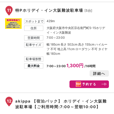
11
特Pホリデイ・イン大阪難波駐車場
[5台]
429m
スポットまで
大阪府大阪市中央区宗右衛門町5-15ホリデ
住所
イ・イン大阪難波
7:00～23:00
営業時間
幅 185cm 長さ 502cm 高さ 155cm ハイルー
駐車サイズ
フ 不可 地上高 11cm ローダウン 不可 タイヤ
幅 183cm
駐車場形態
1,300円
最大料金
7:00～23:00
/16時間
詳細へ
予約する
12
akippa 【宿泊パック】 ホリデイ・イン大阪難
波駐車場【ご利用時間:7:00～翌朝10:00】