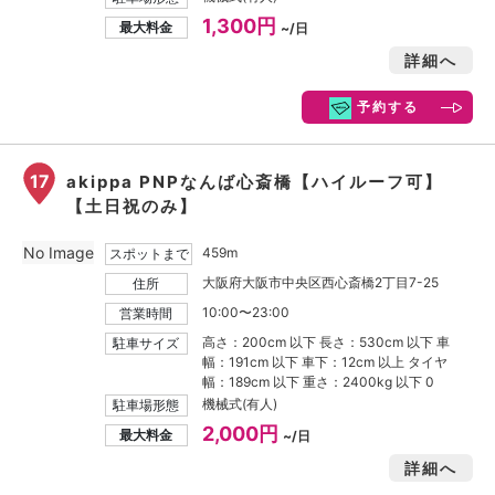
1,300円
最大料金
~/日
詳細へ
予約する
17
akippa PNPなんば心斎橋【ハイルーフ可】
【土日祝のみ】
No Image
459m
スポットまで
大阪府大阪市中央区西心斎橋2丁目7-25
住所
10:00〜23:00
営業時間
高さ：200cm 以下 長さ：530cm 以下 車
駐車サイズ
幅：191cm 以下 車下：12cm 以上 タイヤ
幅：189cm 以下 重さ：2400kg 以下 0
機械式(有人)
駐車場形態
2,000円
最大料金
~/日
詳細へ