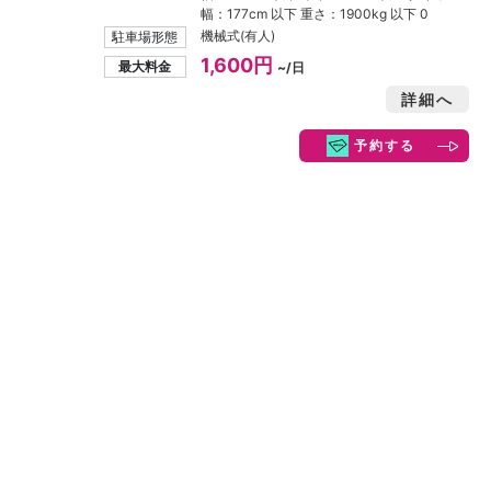
幅：177cm 以下 重さ：1900kg 以下 0
機械式(有人)
駐車場形態
1,600円
最大料金
~/日
詳細へ
予約する