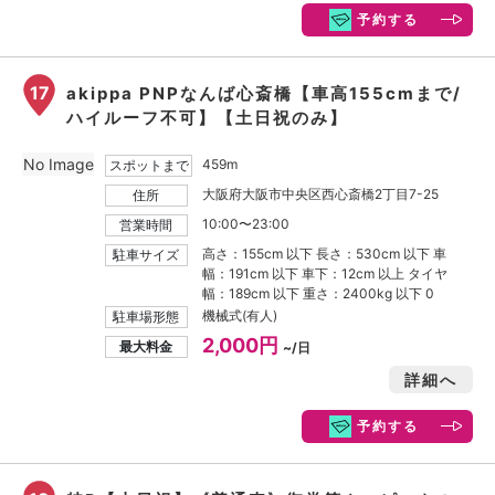
予約する
17
akippa PNPなんば心斎橋【車高155cmまで/
ハイルーフ不可】【土日祝のみ】
No Image
459m
スポットまで
大阪府大阪市中央区西心斎橋2丁目7-25
住所
10:00〜23:00
営業時間
高さ：155cm 以下 長さ：530cm 以下 車
駐車サイズ
幅：191cm 以下 車下：12cm 以上 タイヤ
幅：189cm 以下 重さ：2400kg 以下 0
機械式(有人)
駐車場形態
2,000円
最大料金
~/日
詳細へ
予約する