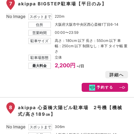
7
akippa BIGSTEP駐車場【平日のみ】
No Image
220m
スポットまで
大阪府大阪市中央区西心斎橋1丁目6-14
住所
00:00〜23:59
営業時間
高さ：180cm 以下 長さ：550cm 以下 車
駐車サイズ
幅：250cm 以下 制限なし：車下 タイヤ幅 重
さ
立体
駐車場形態
2,200円
最大料金
~/日
詳細へ
予約する
8
akippa 心斎橋大陽ビル駐車場 2号機【機械
式/高さ189㎝】
No Image
306m
スポットまで