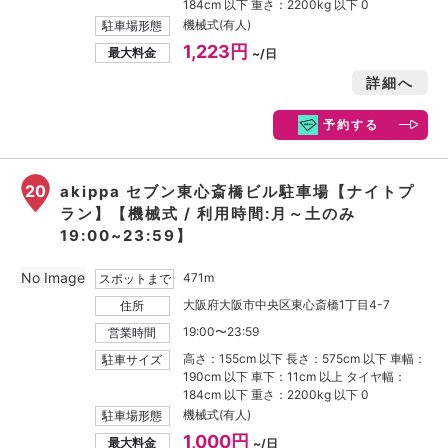
184cm 以下 重さ：2200kg 以下 0
機械式(有人)
駐車場形態
1,223円
最大料金
~/日
詳細へ
予約する
20
akippa セブン東心斎橋ビル駐車場【ナイトプ
ラン】【機械式 / 利用時間:月～土のみ
19:00~23:59】
No Image
471m
スポットまで
大阪府大阪市中央区東心斎橋1丁目4-7
住所
19:00〜23:59
営業時間
高さ：155cm 以下 長さ：575cm 以下 車幅：
駐車サイズ
190cm 以下 車下：11cm 以上 タイヤ幅：
184cm 以下 重さ：2200kg 以下 0
機械式(有人)
駐車場形態
1,000円
最大料金
~/日