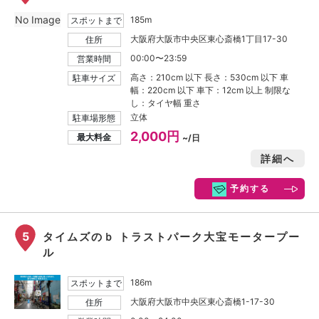
No Image
185m
スポットまで
大阪府大阪市中央区東心斎橋1丁目17-30
住所
00:00〜23:59
営業時間
高さ：210cm 以下 長さ：530cm 以下 車
駐車サイズ
幅：220cm 以下 車下：12cm 以上 制限な
し：タイヤ幅 重さ
立体
駐車場形態
2,000円
最大料金
~/日
詳細へ
予約する
5
タイムズのｂ トラストパーク大宝モータープー
ル
186m
スポットまで
大阪府大阪市中央区東心斎橋1-17-30
住所