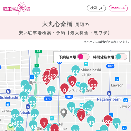
検索
menu
大丸心斎橋
周辺の
安い駐車場検索・予約【最大料金・裏ワザ】
本ページにはPRが含まれています。
予約駐車場
時間貸駐車場
66
70
35
33
32
34
23
31
60
30
25
27
53
10
9
24
29
26
22
69
51
8
64
45
63
52
44
36
42
38
67
46
5
6
4
40
20
28
62
43
68
7
71
48
41
37
1