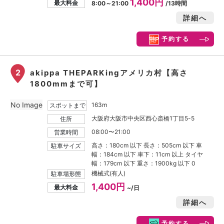
1,400円
最大料金
8:00～21:00
/13時間
詳細へ
予約する
2
akippa THEPARKingアメリカ村【高さ
1800mmまで可】
No Image
163m
スポットまで
大阪府大阪市中央区西心斎橋1丁目5-5
住所
08:00〜21:00
営業時間
高さ：180cm 以下 長さ：505cm 以下 車
駐車サイズ
幅：184cm 以下 車下：11cm 以上 タイヤ
幅：179cm 以下 重さ：1900kg 以下 0
機械式(有人)
駐車場形態
1,400円
最大料金
~/日
詳細へ
予約する