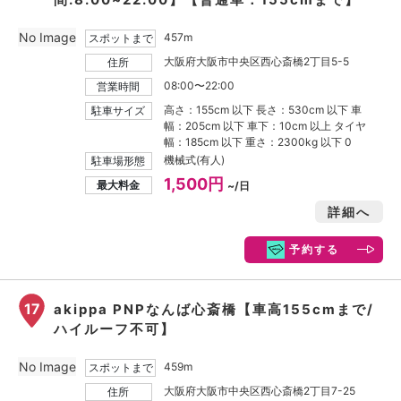
No Image
457m
スポットまで
大阪府大阪市中央区西心斎橋2丁目5-5
住所
08:00〜22:00
営業時間
高さ：155cm 以下 長さ：530cm 以下 車
駐車サイズ
幅：205cm 以下 車下：10cm 以上 タイヤ
幅：185cm 以下 重さ：2300kg 以下 0
機械式(有人)
駐車場形態
1,500円
最大料金
~/日
詳細へ
予約する
17
akippa PNPなんば心斎橋【車高155cmまで/
ハイルーフ不可】
No Image
459m
スポットまで
大阪府大阪市中央区西心斎橋2丁目7-25
住所