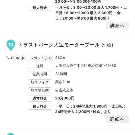
20:00〜翌8:00 30分100円
・月〜金：8:00〜20:00 最大
1,700円
・土
最大料金
日祝：8:00〜20:00 最大
2,600円
・全
日：20:00〜翌8:00 最大
800円
詳細へ
19
トラストパーク大宝モータープール
[90台]
No Image
482m
スポットまで
大阪府大阪市中央区東心斎橋1-17-30
住所
24時間
営業時間
高さ2.1m
駐車サイズ
自走式立体
駐車場形態
20分300円
通常料金
・平 日：24時間最大
1,900円
・土日祝：
最大料金
24時間最大
2,200円
*繰返しあり
詳細へ