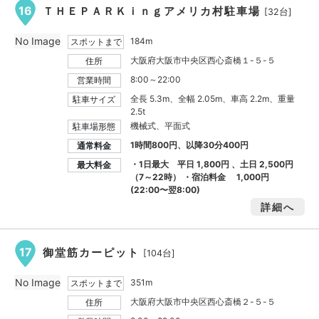
16
ＴＨＥＰＡＲＫｉｎｇアメリカ村駐車場
[32台]
No Image
184m
スポットまで
大阪府大阪市中央区西心斎橋１-５-５
住所
8:00～22:00
営業時間
全長 5.3m、全幅 2.05m、車高 2.2m、重量
駐車サイズ
2.5t
機械式、平面式
駐車場形態
1時間800円、以降30分400円
通常料金
・1日最大 平日
1,800円
、土日
2,500円
最大料金
（7～22時） ・宿泊料金
1,000円
(22:00〜翌8:00)
詳細へ
17
御堂筋カーピット
[104台]
No Image
351m
スポットまで
大阪府大阪市中央区西心斎橋２-５-５
住所