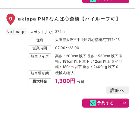
9
akippa PNPなんば心斎橋【ハイルーフ可】
No Image
272m
スポットまで
大阪府大阪市中央区西心斎橋2丁目7-25
住所
07:00〜23:00
営業時間
高さ：200cm 以下 長さ：530cm 以下 車
駐車サイズ
幅：191cm 以下 車下：12cm 以上 タイヤ
幅：189cm 以下 重さ：2400kg 以下 0
機械式(有人)
駐車場形態
1,300円
最大料金
~/日
詳細へ
予約する