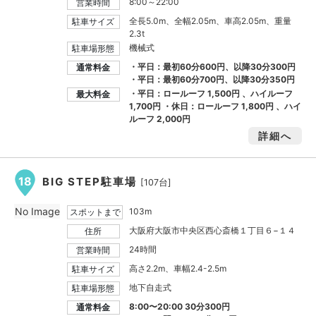
8:00～22:00
営業時間
全長5.0m、全幅2.05m、車高2.05m、重量
駐車サイズ
2.3t
機械式
駐車場形態
・平日：最初60分600円、以降30分300円
通常料金
・平日：最初60分700円、以降30分350円
・平日：ロールーフ
1,500円
、ハイルーフ
最大料金
1,700円
・休日：ロールーフ
1,800円
、ハイ
ルーフ
2,000円
詳細へ
18
BIG STEP駐車場
[107台]
No Image
103m
スポットまで
大阪府大阪市中央区西心斎橋１丁目６−１４
住所
24時間
営業時間
高さ2.2m、車幅2.4-2.5m
駐車サイズ
地下自走式
駐車場形態
8:00〜20:00 30分300円
通常料金