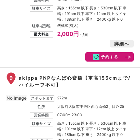
高さ：155cm 以下 長さ：530cm 以下 車
駐車サイズ
幅：191cm 以下 車下：12cm 以上 タイヤ
幅：189cm 以下 重さ：2400kg 以下 0
機械式(有人)
駐車場形態
2,000円
最大料金
~/日
詳細へ
予約する
9
akippa PNPなんば心斎橋【車高155cmまで/
ハイルーフ不可】
No Image
272m
スポットまで
大阪府大阪市中央区西心斎橋2丁目7-25
住所
07:00〜23:00
営業時間
高さ：155cm 以下 長さ：530cm 以下 車
駐車サイズ
幅：191cm 以下 車下：12cm 以上 タイヤ
幅：189cm 以下 重さ：2400kg 以下 0