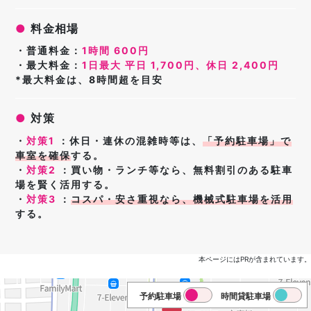
●
料金相場
・普通料金：
1時間 600円
・最大料金：
1日最大 平日 1,700円、休日 2,400円
*最大料金は、8時間超を目安
●
対策
・
対策1
：休日・連休の
混雑時等は、
「
予約駐車場」
で
車室を確保
する
。
・
対策2
：買い物・ランチ等なら、無料割引のある駐車
場を賢く活用する。
・
対策3
：
コスパ・安さ重視なら、機械式駐車場を活用
する。
本ページにはPRが含まれています。
予約駐車場
時間貸駐車場