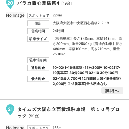
20
パラカ西心斎橋第4
[19台]
No Image
224m
スポットまで
大阪府大阪市中央区西心斎橋2-2-18
住所
24時間
営業時間
【軽自動車】長さ340mm、車幅148mm、高
駐車サイズ
さ200mm、重量2500kg【普通自動車】長さ
480mm、車幅190mm、高さ210mm、重量
2500kg
駐車場形態
10-02(1-16番車室) 15分300円 10-02(17-
通常料金
19番車室) 30分200円 02-10 30分100円
02-10最大
700円
12時間最大(9-19番車室)
最大料金
2,000円
(1-8番車室)最大料金なし
詳細へ
21
タイムズ大阪市立西横堀駐車場 第１０号ブロ
ック
[59台]
No Image
166m
スポットまで