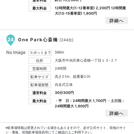
通常料金
12時間最大(1-12番車室)
2,200円
12時間最
最大料金
大(13-15番車室)
1,800円
詳細へ
24
One Park心斎橋
[244台]
No Image
566m
スポットまで
大阪市中央区東心斎橋一丁目１３-２７
住所
24時間
営業時間
高さ2.1m、総重量2.0t
駐車サイズ
自走式立体
駐車場形態
30分300円
通常料金
・平 日：24時間最大
1,700円
・土日祝：
最大料金
24時間最大
1,900円
詳細へ
※駐車場情報は変更されている場合もありますので、必ず公式サイト、現地のサイ
ン・看板、現地駐車場係員等にてご確認の上ご利用下さい。