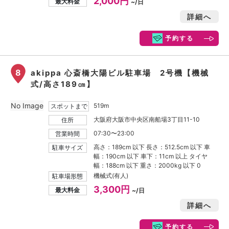
2,000円
最大料金
~/日
詳細へ
予約する
8
akippa 心斎橋大陽ビル駐車場 2号機【機械
式/高さ189㎝】
No Image
519m
スポットまで
大阪府大阪市中央区南船場3丁目11-10
住所
07:30〜23:00
営業時間
高さ：189cm 以下 長さ：512.5cm 以下 車
駐車サイズ
幅：190cm 以下 車下：11cm 以上 タイヤ
幅：188cm 以下 重さ：2000kg 以下 0
機械式(有人)
駐車場形態
3,300円
最大料金
~/日
詳細へ
予約する