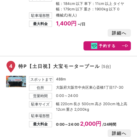
幅：184cm 以下 車下：11cm 以上 タイヤ
幅：179cm 以下 重さ：1900kg 以下 0
機械式(有人)
駐車場形態
1,400円
最大料金
~/日
詳細へ
予約する
4
特P【土日祝】大宝モータープール
[5台]
488m
スポットまで
大阪府大阪市中央区東心斎橋1丁目17-30
住所
0:00～24:00
営業時間
幅 220cm 長さ 500cm 高さ 200cm 地上高
駐車サイズ
12cm 重さ 2,000kg
駐車場形態
2,000円
最大料金
0:00～24:00
/24時間
詳細へ