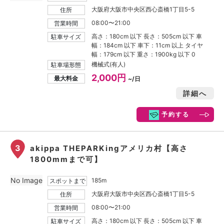
大阪府大阪市中央区西心斎橋1丁目5-5
住所
08:00〜21:00
営業時間
高さ：180cm 以下 長さ：505cm 以下 車
駐車サイズ
幅：184cm 以下 車下：11cm 以上 タイヤ
幅：179cm 以下 重さ：1900kg 以下 0
機械式(有人)
駐車場形態
2,000円
最大料金
~/日
詳細へ
予約する
3
akippa THEPARKingアメリカ村【高さ
1800mmまで可】
No Image
185m
スポットまで
大阪府大阪市中央区西心斎橋1丁目5-5
住所
08:00〜21:00
営業時間
高さ：180cm 以下 長さ：505cm 以下 車
駐車サイズ