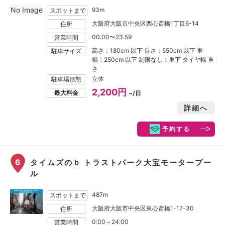
No Image
93m
スポットまで
大阪府大阪市中央区西心斎橋1丁目6-14
住所
00:00〜23:59
営業時間
高さ：180cm 以下 長さ：550cm 以下 車
駐車サイズ
幅：250cm 以下 制限なし：車下 タイヤ幅 重
さ
立体
駐車場形態
2,200円
最大料金
~/日
詳細へ
予約する
6
タイムズのｂ トラストパーク大宝モータープー
ル
487m
スポットまで
大阪府大阪市中央区東心斎橋1-17-30
住所
0:00～24:00
営業時間