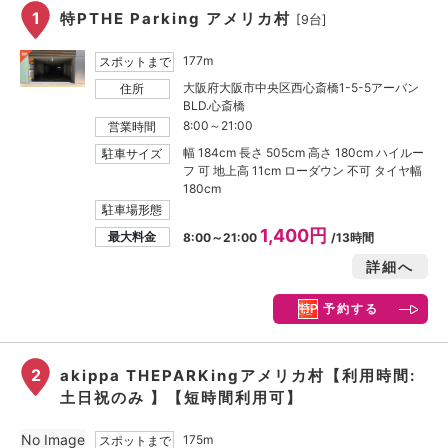
1
特PTHE Parking アメリカ村
[9台]
177m
スポットまで
大阪府大阪市中央区西心斎橋1-5-5アーバン
住所
BLD.心斎橋
8:00～21:00
営業時間
幅 184cm 長さ 505cm 高さ 180cm ハイルー
駐車サイズ
フ 可 地上高 11cm ローダウン 不可 タイヤ幅
180cm
駐車場形態
1,400円
最大料金
8:00～21:00
/13時間
詳細へ
予約する
2
akippa THEPARKingアメリカ村【利用時間:
土日祝のみ 】【短時間利用可】
No Image
175m
スポットまで