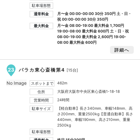
駐車場形態
月〜金 00:00-00:00 30分 350円 土・日・
通常料金
祝 00:00-00:00 30分 350円
月〜金 08:00-19:00 最大料金
1,700円
最大料金
19:00-08:00 最大料金
600円
土・日・祝
08:00-19:00 最大料金
2,600円
19:00-
08:00 最大料金
600円
詳細へ
23
パラカ東心斎橋第4
[15台]
No Image
462m
スポットまで
大阪府大阪市中央区東心斎橋1-18-18
住所
24時間
営業時間
【軽自動車】長さ340mm、車幅148mm、高
駐車サイズ
さ200mm、重量2500kg【普通自動車】長さ
440mm、車幅190mm、高さ210mm、重量
2500kg
駐車場形態
終日 15分300円