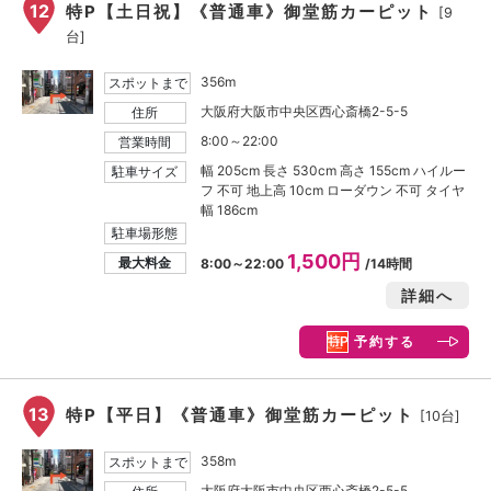
12
特P【土日祝】《普通車》御堂筋カーピット
[9
台]
356m
スポットまで
大阪府大阪市中央区西心斎橋2-5-5
住所
8:00～22:00
営業時間
幅 205cm 長さ 530cm 高さ 155cm ハイルー
駐車サイズ
フ 不可 地上高 10cm ローダウン 不可 タイヤ
幅 186cm
駐車場形態
1,500円
最大料金
8:00～22:00
/14時間
詳細へ
予約する
13
特P【平日】《普通車》御堂筋カーピット
[10台]
358m
スポットまで
大阪府大阪市中央区西心斎橋2-5-5