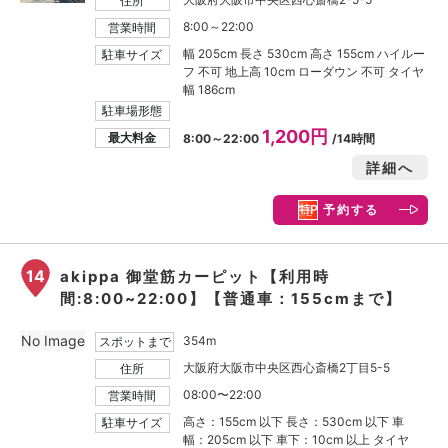
住所
8:00～22:00
営業時間
幅 205cm 長さ 530cm 高さ 155cm ハイルー
駐車サイズ
フ 不可 地上高 10cm ローダウン 不可 タイヤ
幅 186cm
駐車場形態
1,200円
最大料金
8:00～22:00
/14時間
詳細へ
予約する
14
akippa 御堂筋カーピット【利用時
間:8:00~22:00】【普通車：155cmまで】
No Image
354m
スポットまで
大阪府大阪市中央区西心斎橋2丁目5-5
住所
08:00〜22:00
営業時間
高さ：155cm 以下 長さ：530cm 以下 車
駐車サイズ
幅：205cm 以下 車下：10cm 以上 タイヤ