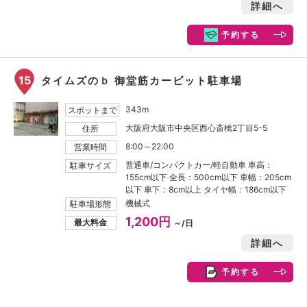
詳細へ
予約する
15
タイムズのｂ 御堂筋カーピット駐車場
343m
スポットまで
大阪府大阪市中央区西心斎橋2丁目5-5
住所
8:00～22:00
営業時間
普通車/コンパクトカー/軽自動車 車高：
駐車サイズ
155cm以下 全長：500cm以下 車幅：205cm
以下 車下：8cm以上 タイヤ幅：186cm以下
機械式
駐車場形態
1,200円
最大料金
～/日
詳細へ
予約する