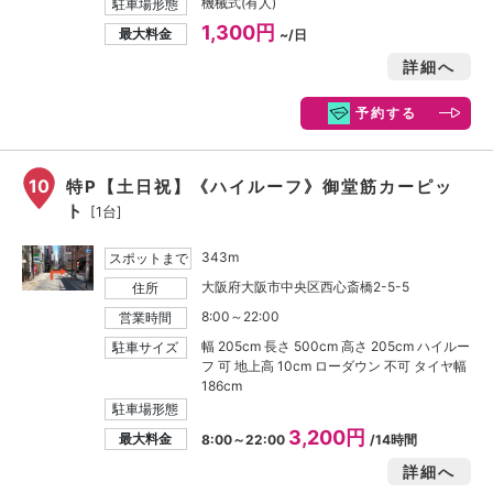
機械式(有人)
駐車場形態
1,300円
最大料金
~/日
詳細へ
予約する
10
特P【土日祝】《ハイルーフ》御堂筋カーピッ
ト
[1台]
343m
スポットまで
大阪府大阪市中央区西心斎橋2-5-5
住所
8:00～22:00
営業時間
幅 205cm 長さ 500cm 高さ 205cm ハイルー
駐車サイズ
フ 可 地上高 10cm ローダウン 不可 タイヤ幅
186cm
駐車場形態
3,200円
最大料金
8:00～22:00
/14時間
詳細へ