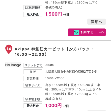
幅：185cm 以下 重さ：2300kg 以下 0
機械式(有人)
駐車場形態
1,500円
最大料金
~/日
詳細へ
予約する
14
akippa 御堂筋カーピット【夕方パック：
16:00〜22:00】
No Image
354m
スポットまで
大阪府大阪市中央区西心斎橋2丁目5-5
住所
16:00〜22:00
営業時間
高さ：155cm 以下 長さ：530cm 以下 車
駐車サイズ
幅：205cm 以下 車下：10cm 以上 タイヤ
幅：185cm 以下 重さ：2300kg 以下 0
機械式(有人)
駐車場形態
1,000円
最大料金
~/日