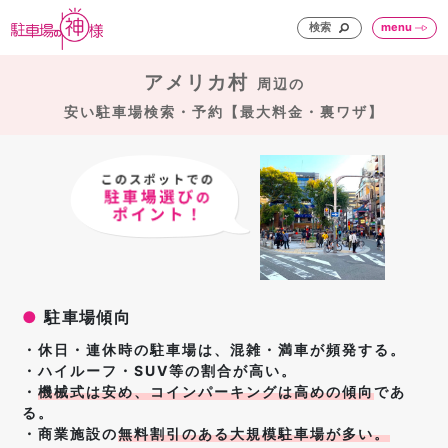
検索
menu
アメリカ村
周辺の
安い駐車場検索・予約【最大料金・裏ワザ】
●
駐車場傾向
・休日・連休時の駐車場は、混雑・満車が頻発する。
・ハイルーフ・SUV等の割合が高い。
・
機械式は安め、
コインパーキングは高めの傾向
であ
る。
・商業施設の
無料割引のある大規模駐車場が多い。