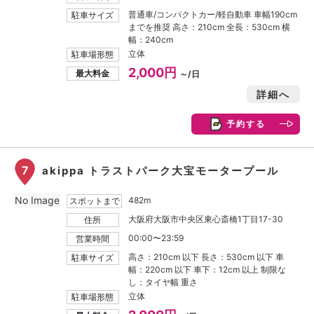
普通車/コンパクトカー/軽自動車 車幅190cm
駐車サイズ
までを推奨 高さ：210cm 全長：530cm 横
幅：240cm
立体
駐車場形態
2,000円
最大料金
～/日
詳細へ
予約する
7
akippa トラストパーク大宝モータープール
No Image
482m
スポットまで
大阪府大阪市中央区東心斎橋1丁目17-30
住所
00:00〜23:59
営業時間
高さ：210cm 以下 長さ：530cm 以下 車
駐車サイズ
幅：220cm 以下 車下：12cm 以上 制限な
し：タイヤ幅 重さ
立体
駐車場形態