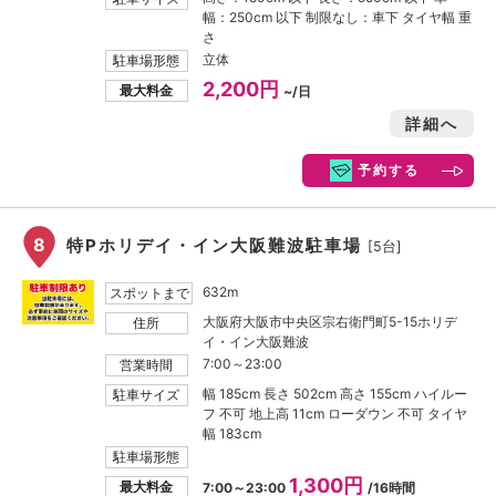
幅：250cm 以下 制限なし：車下 タイヤ幅 重
さ
立体
駐車場形態
2,200円
最大料金
~/日
詳細へ
予約する
8
特Pホリデイ・イン大阪難波駐車場
[5台]
632m
スポットまで
大阪府大阪市中央区宗右衛門町5-15ホリデ
住所
イ・イン大阪難波
7:00～23:00
営業時間
幅 185cm 長さ 502cm 高さ 155cm ハイルー
駐車サイズ
フ 不可 地上高 11cm ローダウン 不可 タイヤ
幅 183cm
駐車場形態
1,300円
最大料金
7:00～23:00
/16時間