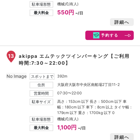
機械式(有人)
駐車場形態
550円
最大料金
~/日
詳細へ
予約する
13
akippa エムテックツインパーキング【ご利用
時間:7:30～22:00】
No Image
392m
スポットまで
大阪府大阪市中央区南船場2丁目11-2
住所
07:30〜22:00
営業時間
高さ：153cm 以下 長さ：500cm 以下 車
駐車サイズ
幅：180cm 以下 車下：8cm 以上 タイヤ幅：
179cm 以下 重さ：1700kg 以下 0
機械式(有人)
駐車場形態
1,100円
最大料金
~/日
詳細へ