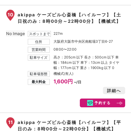
10
akippa ケーズビル心斎橋【ハイルーフ】【土
日祝のみ：8時00分～22時00分】【機械式】
No Image
227m
スポットまで
大阪府大阪市中央区南船場3丁目6-27
住所
08:00〜22:00
営業時間
高さ：205cm 以下 長さ：500cm 以下 車
駐車サイズ
幅：184cm 以下 車下：13cm 以上 タイヤ
幅：177cm 以下 重さ：1900kg 以下 0
機械式(有人)
駐車場形態
1,600円
最大料金
~/日
詳細へ
予約する
11
akippa ケーズビル心斎橋【ハイルーフ】【平
日のみ：8時00分～22時00分】【機械式】