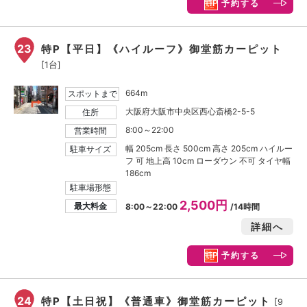
予約する
23
特P【平日】《ハイルーフ》御堂筋カーピット
[1台]
664m
スポットまで
大阪府大阪市中央区西心斎橋2-5-5
住所
8:00～22:00
営業時間
幅 205cm 長さ 500cm 高さ 205cm ハイルー
駐車サイズ
フ 可 地上高 10cm ローダウン 不可 タイヤ幅
186cm
駐車場形態
2,500円
最大料金
8:00～22:00
/14時間
詳細へ
予約する
24
特P【土日祝】《普通車》御堂筋カーピット
[9