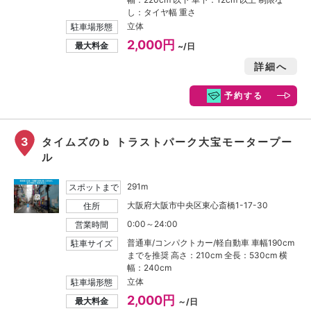
し：タイヤ幅 重さ
立体
駐車場形態
2,000円
最大料金
~/日
詳細へ
予約する
3
タイムズのｂ トラストパーク大宝モータープー
ル
291m
スポットまで
大阪府大阪市中央区東心斎橋1-17-30
住所
0:00～24:00
営業時間
普通車/コンパクトカー/軽自動車 車幅190cm
駐車サイズ
までを推奨 高さ：210cm 全長：530cm 横
幅：240cm
立体
駐車場形態
2,000円
最大料金
～/日