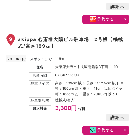
詳細へ
予約する
9
akippa 心斎橋大陽ビル駐車場 2号機【機械
式/高さ189㎝】
No Image
116m
スポットまで
大阪府大阪市中央区南船場3丁目11-10
住所
07:30〜23:00
営業時間
高さ：189cm 以下 長さ：512.5cm 以下 車
駐車サイズ
幅：190cm 以下 車下：11cm 以上 タイヤ
幅：188cm 以下 重さ：2000kg 以下 0
機械式(有人)
駐車場形態
3,300円
最大料金
~/日
詳細へ
予約する