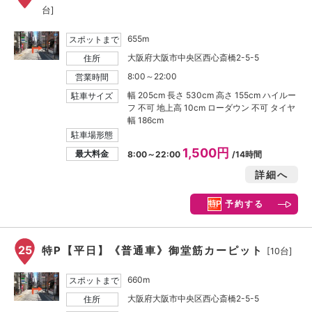
台]
655m
スポットまで
大阪府大阪市中央区西心斎橋2-5-5
住所
8:00～22:00
営業時間
幅 205cm 長さ 530cm 高さ 155cm ハイルー
駐車サイズ
フ 不可 地上高 10cm ローダウン 不可 タイヤ
幅 186cm
駐車場形態
1,500円
最大料金
8:00～22:00
/14時間
詳細へ
予約する
25
特P【平日】《普通車》御堂筋カーピット
[10台]
660m
スポットまで
大阪府大阪市中央区西心斎橋2-5-5
住所