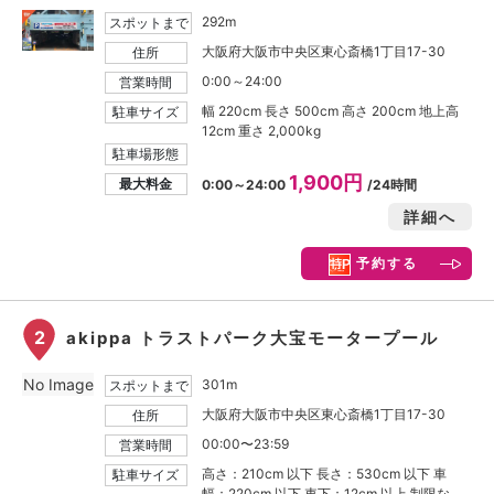
292m
スポットまで
大阪府大阪市中央区東心斎橋1丁目17-30
住所
0:00～24:00
営業時間
幅 220cm 長さ 500cm 高さ 200cm 地上高
駐車サイズ
12cm 重さ 2,000kg
駐車場形態
1,900円
最大料金
0:00～24:00
/24時間
詳細へ
予約する
2
akippa トラストパーク大宝モータープール
No Image
301m
スポットまで
大阪府大阪市中央区東心斎橋1丁目17-30
住所
00:00〜23:59
営業時間
高さ：210cm 以下 長さ：530cm 以下 車
駐車サイズ
幅：220cm 以下 車下：12cm 以上 制限な