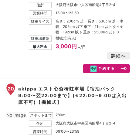
大阪府大阪市中央区南船場4丁目2-4
住所
15:00〜23:59
営業時間
高さ：200cm 以下 長さ：530cm 以下 車
駐車サイズ
幅：205cm 以下 車下：11cm 以上 タイヤ
幅：192cm 以下 重さ：2500kg 以下 0
機械式(有人)
駐車場形態
3,000円
最大料金
~/日
詳細へ
予約する
20
akippa エスト心斎橋駐車場【宿泊パック
9:00〜翌22:00まで】(※22:00~9:00は入出
庫不可)【機械式】
No Image
280m
スポットまで
大阪府大阪市中央区南船場4丁目2-4
住所
09:00〜23:59
営業時間