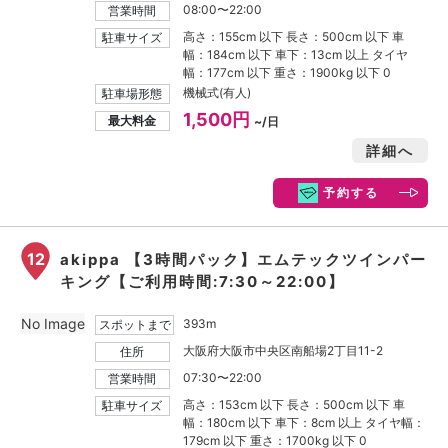
08:00〜22:00
営業時間
高さ：155cm 以下 長さ：500cm 以下 車
駐車サイズ
幅：184cm 以下 車下：13cm 以上 タイヤ
幅：177cm 以下 重さ：1900kg 以下 0
機械式(有人)
駐車場形態
1,500円
最大料金
~/日
詳細へ
予約する
12
akippa 【3時間パック】エムテックツインパー
キング【ご利用時間:7:30～22:00】
No Image
393m
スポットまで
大阪府大阪市中央区南船場2丁目11-2
住所
07:30〜22:00
営業時間
高さ：153cm 以下 長さ：500cm 以下 車
駐車サイズ
幅：180cm 以下 車下：8cm 以上 タイヤ幅：
179cm 以下 重さ：1700kg 以下 0