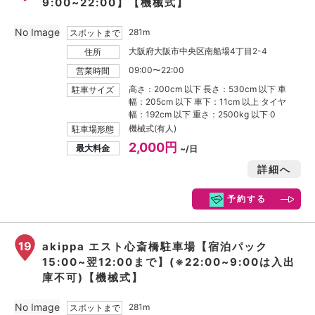
9:00~22:00】【機械式】
No Image
281m
スポットまで
大阪府大阪市中央区南船場4丁目2-4
住所
09:00〜22:00
営業時間
高さ：200cm 以下 長さ：530cm 以下 車
駐車サイズ
幅：205cm 以下 車下：11cm 以上 タイヤ
幅：192cm 以下 重さ：2500kg 以下 0
機械式(有人)
駐車場形態
2,000円
最大料金
~/日
詳細へ
予約する
19
akippa エスト心斎橋駐車場【宿泊パック
15:00~翌12:00まで】(※22:00~9:00は入出
庫不可)【機械式】
No Image
281m
スポットまで