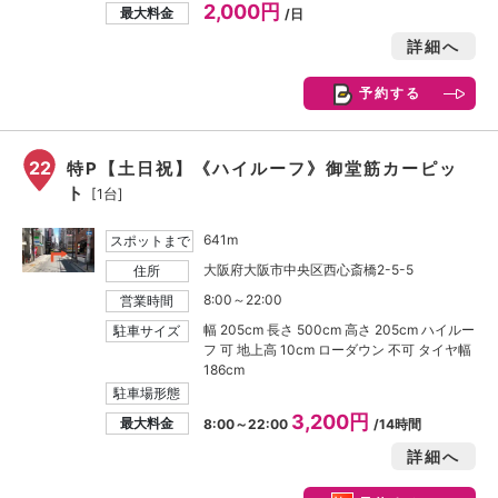
2,000円
最大料金
/日
詳細へ
予約する
22
特P【土日祝】《ハイルーフ》御堂筋カーピッ
ト
[1台]
641m
スポットまで
大阪府大阪市中央区西心斎橋2-5-5
住所
8:00～22:00
営業時間
幅 205cm 長さ 500cm 高さ 205cm ハイルー
駐車サイズ
フ 可 地上高 10cm ローダウン 不可 タイヤ幅
186cm
駐車場形態
3,200円
最大料金
8:00～22:00
/14時間
詳細へ