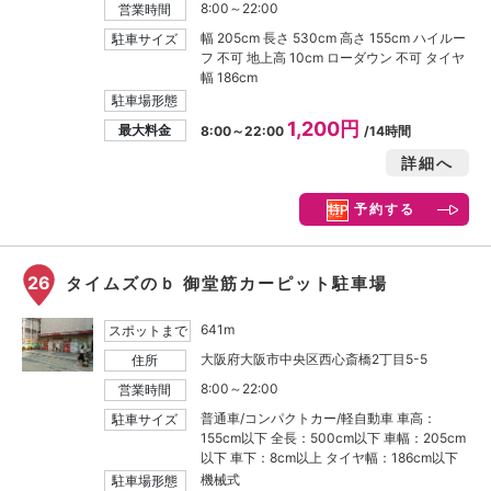
8:00～22:00
営業時間
幅 205cm 長さ 530cm 高さ 155cm ハイルー
駐車サイズ
フ 不可 地上高 10cm ローダウン 不可 タイヤ
幅 186cm
駐車場形態
1,200円
最大料金
8:00～22:00
/14時間
詳細へ
予約する
26
タイムズのｂ 御堂筋カーピット駐車場
641m
スポットまで
大阪府大阪市中央区西心斎橋2丁目5-5
住所
8:00～22:00
営業時間
普通車/コンパクトカー/軽自動車 車高：
駐車サイズ
155cm以下 全長：500cm以下 車幅：205cm
以下 車下：8cm以上 タイヤ幅：186cm以下
機械式
駐車場形態