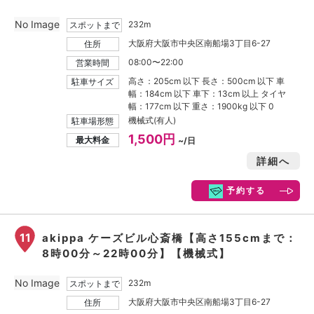
No Image
232m
スポットまで
大阪府大阪市中央区南船場3丁目6-27
住所
08:00〜22:00
営業時間
高さ：205cm 以下 長さ：500cm 以下 車
駐車サイズ
幅：184cm 以下 車下：13cm 以上 タイヤ
幅：177cm 以下 重さ：1900kg 以下 0
機械式(有人)
駐車場形態
1,500円
最大料金
~/日
詳細へ
予約する
11
akippa ケーズビル心斎橋【高さ155cmまで：
8時00分～22時00分】【機械式】
No Image
232m
スポットまで
大阪府大阪市中央区南船場3丁目6-27
住所