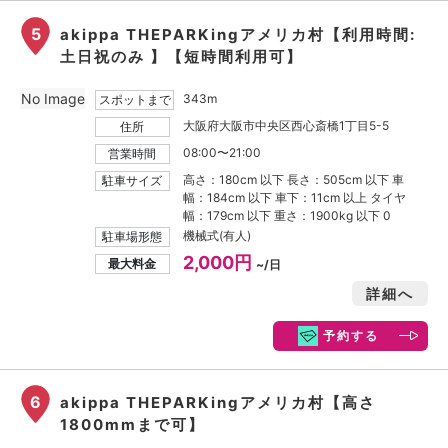
5
akippa THEPARKingアメリカ村【利用時間:
土日祝のみ 】【短時間利用可】
No Image
343m
スポットまで
大阪府大阪市中央区西心斎橋1丁目5-5
住所
08:00〜21:00
営業時間
高さ：180cm 以下 長さ：505cm 以下 車
駐車サイズ
幅：184cm 以下 車下：11cm 以上 タイヤ
幅：179cm 以下 重さ：1900kg 以下 0
機械式(有人)
駐車場形態
2,000円
最大料金
~/日
詳細へ
予約する
6
akippa THEPARKingアメリカ村【高さ
1800mmまで可】