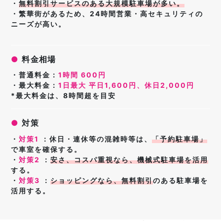
・
無料割引サービスのある大規模駐車場が多い。
・繁華街があるため、24時間営業・高セキュリティの
ニーズが高い。
●
料金相場
・普通料金：
1時間 600円
・最大料金：
1日最大 平日1,600円、休日2,000円
*最大料金は、8時間超を目安
●
対策
・
対策1
：
休日・連休等の混雑時等は、
「
予約駐車場」
で車室を確保する
。
・
対策2
：
安さ、コスパ重視なら、
機械式駐車場
を活用
する
。
・
対策3
：
ショッピングなら、
無料割引
のある駐車場
を
活用
する。