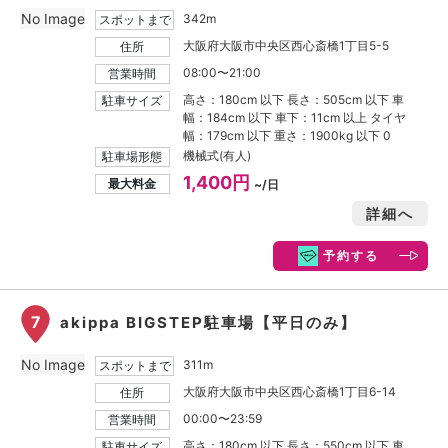
No Image
342m
スポットまで
大阪府大阪市中央区西心斎橋1丁目5-5
住所
08:00〜21:00
営業時間
高さ：180cm 以下 長さ：505cm 以下 車
駐車サイズ
幅：184cm 以下 車下：11cm 以上 タイヤ
幅：179cm 以下 重さ：1900kg 以下 0
機械式(有人)
駐車場形態
1,400円
最大料金
~/日
詳細へ
予約する
7
akippa BIGSTEP駐車場【平日のみ】
No Image
311m
スポットまで
大阪府大阪市中央区西心斎橋1丁目6-14
住所
00:00〜23:59
営業時間
高さ：180cm 以下 長さ：550cm 以下 車
駐車サイズ