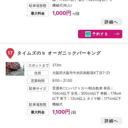
機械式(有人)
駐車場形態
1,000円
最大料金
~/日
詳細へ
予約する
17
タイムズのｂ オーガニックパーキング
272m
スポットまで
大阪府大阪市中央区南船場4丁目7-21
住所
8:00～21:00
営業時間
普通車/コンパクトカー/軽自動車 車高：
駐車サイズ
154cm以下 全長：500cm以下 車幅：178cm
以下 車下：13cm以上 タイヤ幅：171cm以下
機械式
駐車場形態
1,100円
最大料金
/日
詳細へ