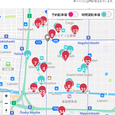
本ページにはPRが含まれています。
予約駐車場
時間貸駐車場
21
20
19
18
16
39
17
15
42
10
11
14
13
12
9
40
41
45
3
1
2
35
33
32
7
37
36
4
5
6
43
44
38
30
8
29
28
31
26
22
27
24
25
23
34