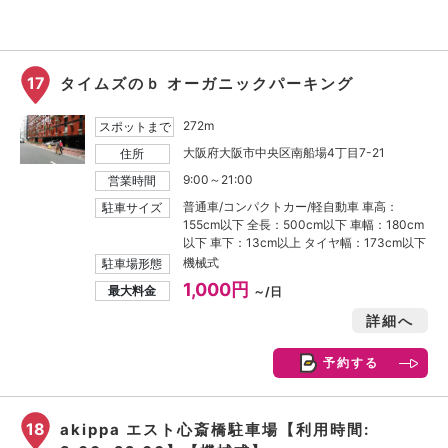
17
タイムズのｂ オーガニックパーキング
272m
スポットまで
大阪府大阪市中央区南船場4丁目7-21
住所
9:00～21:00
営業時間
普通車/コンパクトカー/軽自動車 車高：
駐車サイズ
155cm以下 全長：500cm以下 車幅：180cm
以下 車下：13cm以上 タイヤ幅：173cm以下
機械式
駐車場形態
1,000円
最大料金
～/日
詳細へ
予約する
18
akippa エスト心斎橋駐車場【利用時間: