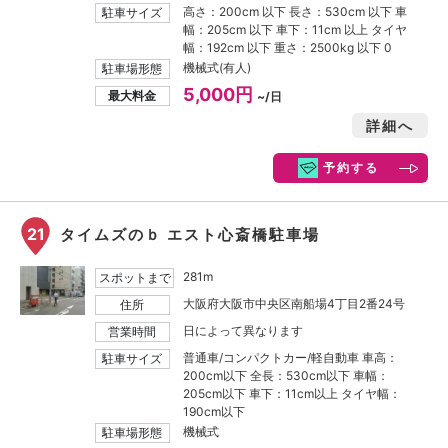
高さ：200cm 以下 長さ：530cm 以下 車
駐車サイズ
幅：205cm 以下 車下：11cm 以上 タイヤ
幅：192cm 以下 重さ：2500kg 以下 0
機械式(有人)
駐車場形態
5,000円
最大料金
~/日
詳細へ
予約する
21
タイムズのｂ エスト心斎橋駐車場
281m
スポットまで
大阪府大阪市中央区南船場4丁目2番24号
住所
日によって異なります
営業時間
普通車/コンパクトカー/軽自動車 車高：
駐車サイズ
200cm以下 全長：530cm以下 車幅：
205cm以下 車下：11cm以上 タイヤ幅：
190cm以下
機械式
駐車場形態