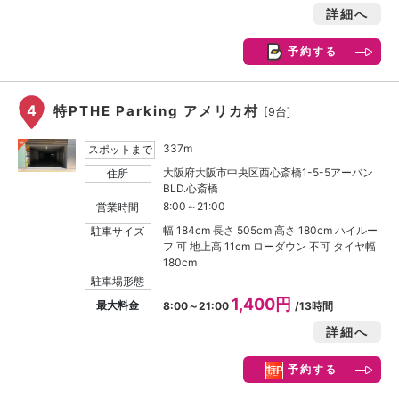
詳細へ
予約する
4
特PTHE Parking アメリカ村
[9台]
337m
スポットまで
大阪府大阪市中央区西心斎橋1-5-5アーバン
住所
BLD.心斎橋
8:00～21:00
営業時間
幅 184cm 長さ 505cm 高さ 180cm ハイルー
駐車サイズ
フ 可 地上高 11cm ローダウン 不可 タイヤ幅
180cm
駐車場形態
1,400円
最大料金
8:00～21:00
/13時間
詳細へ
予約する