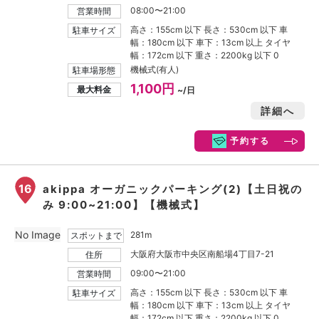
08:00〜21:00
営業時間
高さ：155cm 以下 長さ：530cm 以下 車
駐車サイズ
幅：180cm 以下 車下：13cm 以上 タイヤ
幅：172cm 以下 重さ：2200kg 以下 0
機械式(有人)
駐車場形態
1,100円
最大料金
~/日
詳細へ
予約する
16
akippa オーガニックパーキング(2)【土日祝の
み 9:00~21:00】【機械式】
No Image
281m
スポットまで
大阪府大阪市中央区南船場4丁目7-21
住所
09:00〜21:00
営業時間
高さ：155cm 以下 長さ：530cm 以下 車
駐車サイズ
幅：180cm 以下 車下：13cm 以上 タイヤ
幅：172cm 以下 重さ：2200kg 以下 0