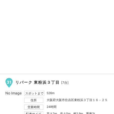
31
リパーク 東粉浜３丁目
[7台]
No Image
526m
スポットまで
大阪府大阪市住吉区東粉浜３丁目１６－２５
住所
24時間
営業時間
高さ2m、長さ5m、幅1.9m、重量2t
駐車サイズ