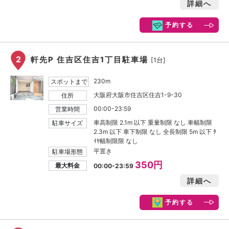
詳細へ
予約する
2
軒先P 住吉区住吉1丁目駐車場
[1台]
230m
スポットまで
大阪府大阪市住吉区住吉1-9-30
住所
00:00-23:59
営業時間
車高制限 2.1m 以下 重量制限 なし 車幅制限
駐車サイズ
2.3m 以下 車下制限 なし 全長制限 5m 以下 ﾀ
ｲﾔ幅制限限 なし
平置き
駐車場形態
350円
最大料金
00:00-23:59
詳細へ
予約する