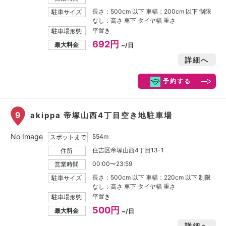
長さ：500cm 以下 車幅：200cm 以下 制限
駐車サイズ
なし：高さ 車下 タイヤ幅 重さ
平置き
駐車場形態
692円
最大料金
~/日
詳細へ
予約する
9
akippa 帝塚山西4丁目空き地駐車場
No Image
554m
スポットまで
住吉区帝塚山西4丁目13-1
住所
00:00〜23:59
営業時間
長さ：500cm 以下 車幅：220cm 以下 制限
駐車サイズ
なし：高さ 車下 タイヤ幅 重さ
平置き
駐車場形態
500円
最大料金
~/日
詳細へ