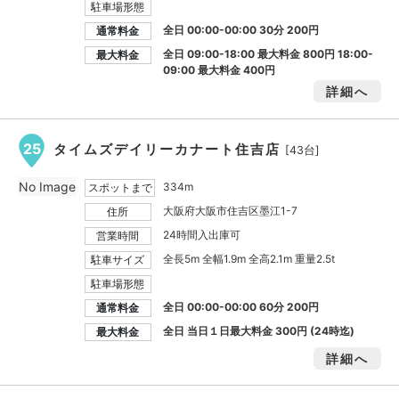
駐車場形態
全日 00:00-00:00 30分 200円
通常料金
全日 09:00-18:00 最大料金
800円
18:00-
最大料金
09:00 最大料金
400円
詳細へ
25
タイムズデイリーカナート住吉店
[43台]
No Image
334m
スポットまで
大阪府大阪市住吉区墨江1-7
住所
24時間入出庫可
営業時間
全長5m 全幅1.9m 全高2.1m 重量2.5t
駐車サイズ
駐車場形態
全日 00:00-00:00 60分 200円
通常料金
全日 当日１日最大料金
300円
(24時迄)
最大料金
詳細へ