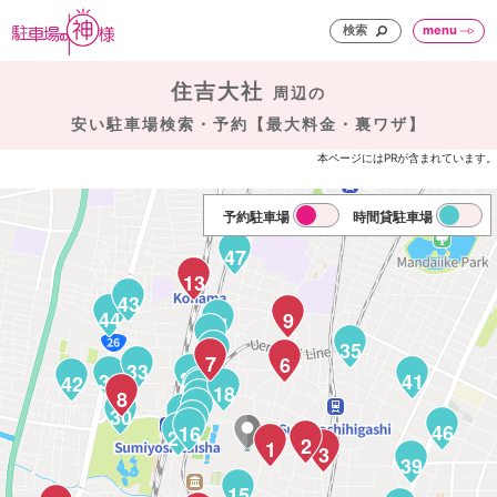
検索
menu
住吉大社
周辺の
安い駐車場検索・予約【最大料金・裏ワザ】
本ページにはPRが含まれています。
予約駐車場
時間貸駐車場
47
13
43
44
9
31
29
35
28
7
6
33
27
36
41
42
24
18
23
8
20
19
30
22
17
46
16
21
2
1
3
39
15