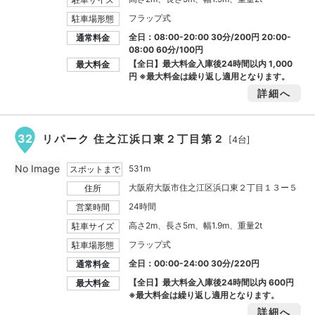
フラップ式
駐車場形態
全日：08:00-20:00 30分/200円 20:00-
通常料金
08:00 60分/100円
【全日】最大料金入庫後24時間以内
1,000
最大料金
円
※最大料金は繰り返し適用となります。
詳細へ
32
リパーク 住之江浜口東２丁目第２
[4台]
No Image
531m
スポットまで
大阪府大阪市住之江区浜口東２丁目１３ー５
住所
24時間
営業時間
高さ2m、長さ5m、幅1.9m、重量2t
駐車サイズ
フラップ式
駐車場形態
全日：00:00-24:00 30分/220円
通常料金
【全日】最大料金入庫後24時間以内
600円
最大料金
※最大料金は繰り返し適用となります。
詳細へ