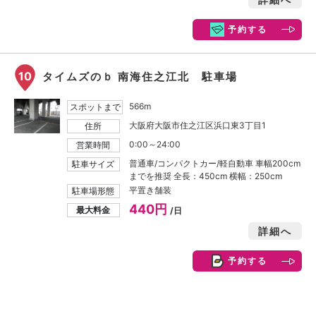
予約する
10
タイムズのｂ 南海住之江北 駐車場
566m
スポットまで
大阪府大阪市住之江区浜口東3丁目1
住所
0:00～24:00
営業時間
普通車/コンパクトカー/軽自動車 車幅200cm
駐車サイズ
までを推奨 全長：450cm 横幅：250cm
平置き舗装
駐車場形態
440円
最大料金
/日
詳細へ
予約する