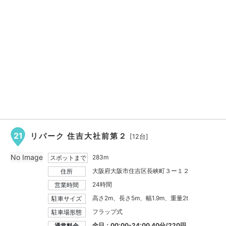
21
リパーク 住吉大社前第２
[12台]
No Image
283m
スポットまで
大阪府大阪市住吉区長峡町３ー１２
住所
24時間
営業時間
高さ2m、長さ5m、幅1.9m、重量2t
駐車サイズ
フラップ式
駐車場形態
全日：00:00-24:00 40分/220円
通常料金