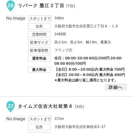
26
リパーク 墨江２丁目
[7台]
No Image
366m
スポットまで
大阪府大阪市住吉区墨江２丁目８－１９
住所
24時間
営業時間
高さ2m、長さ5m、幅1.9m、重量2t
駐車サイズ
フラップ式
駐車場形態
全日：08:00-20:00 60分/200円 20:00-
通常料金
08:00 60分/100円
【全日】8:00～20:00以内 最大料金
700円
最大料金
【全日】20:00～8:00以内 最大料金
400円
※最大料金は繰り返し適用となります。
詳細へ
27
タイムズ住吉大社前第６
[4台]
No Image
372m
スポットまで
大阪府大阪市住吉区東粉浜3-27
住所