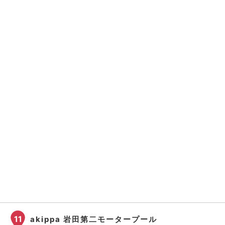
11
akippa 岩田第二モータープール