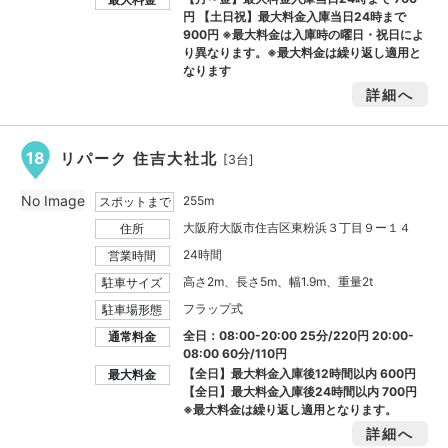
円
【土日祝】最大料金入庫当日24時まで
900円
※最大料金は入庫時の曜日・祝日によ
り異なります。※最大料金は繰り返し適用と
なります
詳細へ
18
リパーク 住吉大社北
[3台]
No Image
255m
スポットまで
大阪府大阪市住吉区東粉浜３丁目９ー１４
住所
24時間
営業時間
高さ2m、長さ5m、幅1.9m、重量2t
駐車サイズ
フラップ式
駐車場形態
全日：08:00-20:00 25分/220円 20:00-
通常料金
08:00 60分/110円
【全日】最大料金入庫後12時間以内
600円
最大料金
【全日】最大料金入庫後24時間以内
700円
※最大料金は繰り返し適用となります。
詳細へ