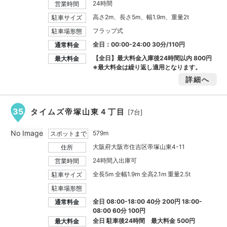
24時間
営業時間
高さ2m、長さ5m、幅1.9m、重量2t
駐車サイズ
フラップ式
駐車場形態
全日：00:00-24:00 30分/110円
通常料金
【全日】最大料金入庫後24時間以内
800円
最大料金
※最大料金は繰り返し適用となります。
詳細へ
35
タイムズ帝塚山東４丁目
[7台]
No Image
579m
スポットまで
大阪府大阪市住吉区帝塚山東4-11
住所
24時間入出庫可
営業時間
全長5m 全幅1.9m 全高2.1m 重量2.5t
駐車サイズ
駐車場形態
全日 08:00-18:00 40分 200円 18:00-
通常料金
08:00 60分 100円
全日 駐車後24時間 最大料金
500円
最大料金