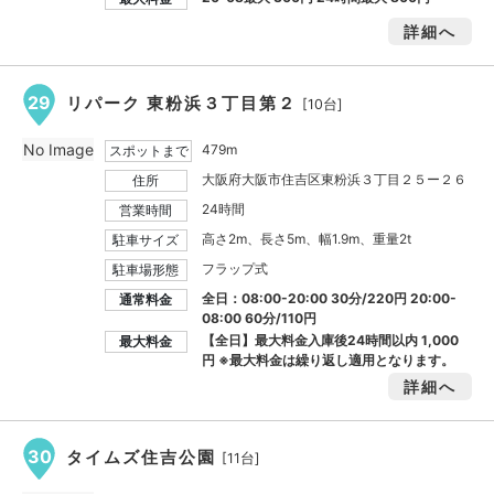
詳細へ
29
リパーク 東粉浜３丁目第２
[10台]
No Image
479m
スポットまで
大阪府大阪市住吉区東粉浜３丁目２５ー２６
住所
24時間
営業時間
高さ2m、長さ5m、幅1.9m、重量2t
駐車サイズ
フラップ式
駐車場形態
全日：08:00-20:00 30分/220円 20:00-
通常料金
08:00 60分/110円
【全日】最大料金入庫後24時間以内
1,000
最大料金
円
※最大料金は繰り返し適用となります。
詳細へ
30
タイムズ住吉公園
[11台]