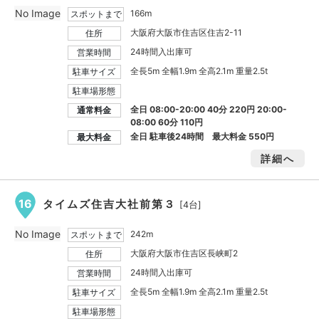
No Image
166m
スポットまで
大阪府大阪市住吉区住吉2-11
住所
24時間入出庫可
営業時間
全長5m 全幅1.9m 全高2.1m 重量2.5t
駐車サイズ
駐車場形態
全日 08:00-20:00 40分 220円 20:00-
通常料金
08:00 60分 110円
全日 駐車後24時間 最大料金
550円
最大料金
詳細へ
16
タイムズ住吉大社前第３
[4台]
No Image
242m
スポットまで
大阪府大阪市住吉区長峡町2
住所
24時間入出庫可
営業時間
全長5m 全幅1.9m 全高2.1m 重量2.5t
駐車サイズ
駐車場形態