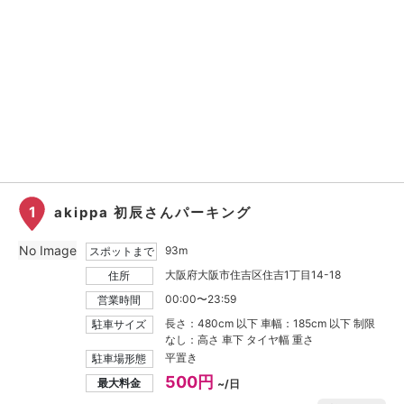
1
akippa 初辰さんパーキング
No Image
93m
スポットまで
大阪府大阪市住吉区住吉1丁目14-18
住所
00:00〜23:59
営業時間
長さ：480cm 以下 車幅：185cm 以下 制限
駐車サイズ
なし：高さ 車下 タイヤ幅 重さ
平置き
駐車場形態
500円
最大料金
~/日