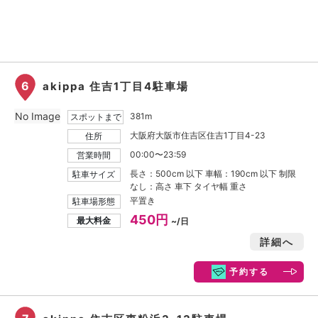
6
akippa 住吉1丁目4駐車場
No Image
381m
スポットまで
大阪府大阪市住吉区住吉1丁目4-23
住所
00:00〜23:59
営業時間
長さ：500cm 以下 車幅：190cm 以下 制限
駐車サイズ
なし：高さ 車下 タイヤ幅 重さ
平置き
駐車場形態
450円
最大料金
~/日
詳細へ
予約する