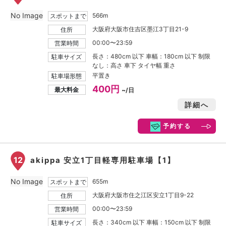
No Image
566m
スポットまで
大阪府大阪市住吉区墨江3丁目21-9
住所
00:00〜23:59
営業時間
長さ：480cm 以下 車幅：180cm 以下 制限
駐車サイズ
なし：高さ 車下 タイヤ幅 重さ
平置き
駐車場形態
400円
最大料金
~/日
詳細へ
予約する
12
akippa 安立1丁目軽専用駐車場【1】
No Image
655m
スポットまで
大阪府大阪市住之江区安立1丁目9-22
住所
00:00〜23:59
営業時間
長さ：340cm 以下 車幅：150cm 以下 制限
駐車サイズ