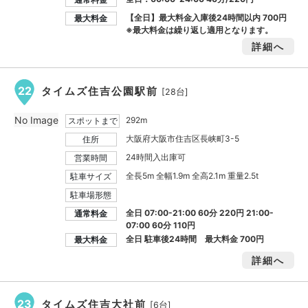
【全日】最大料金入庫後24時間以内
700円
最大料金
※最大料金は繰り返し適用となります。
詳細へ
22
タイムズ住吉公園駅前
[28台]
No Image
292m
スポットまで
大阪府大阪市住吉区長峡町3-5
住所
24時間入出庫可
営業時間
全長5m 全幅1.9m 全高2.1m 重量2.5t
駐車サイズ
駐車場形態
全日 07:00-21:00 60分 220円 21:00-
通常料金
07:00 60分 110円
全日 駐車後24時間 最大料金
700円
最大料金
詳細へ
23
タイムズ住吉大社前
[6台]