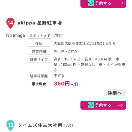
予約する
14
akippa 星野駐車場
No Image
793m
スポットまで
大阪府大阪市住之江区浜口西2丁目3-8
住所
00:00〜23:59
営業時間
高さ：180cm 以下 長さ：480cm 以下 車
駐車サイズ
幅：180cm 以下 制限なし：車下 タイヤ幅 重
さ
平置き
駐車場形態
350円
最大料金
~/日
詳細へ
予約する
15
タイムズ住吉大社南
[7台]