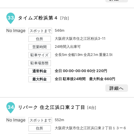
33
タイムズ粉浜第４
[7台]
No Image
546m
スポットまで
大阪府大阪市住之江区粉浜3-11
住所
24時間入出庫可
営業時間
全長5m 全幅1.9m 全高2.1m 重量2.5t
駐車サイズ
駐車場形態
全日 00:00-00:00 60分 220円
通常料金
全日 駐車後24時間 最大料金
660円
最大料金
詳細へ
34
リパーク 住之江浜口東２丁目
[4台]
No Image
552m
スポットまで
大阪府大阪市住之江区浜口東２丁目１３ー６
住所