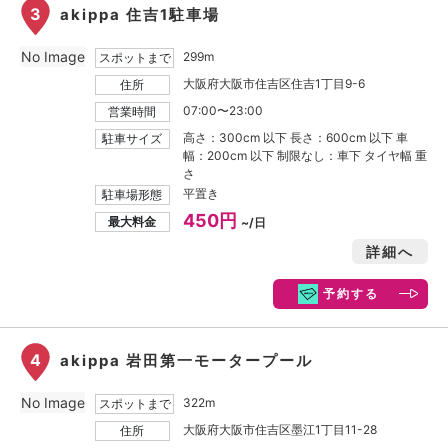
3
akippa 住吉1駐車場
No Image
299m
スポットまで
大阪府大阪市住吉区住吉1丁目9-6
住所
07:00〜23:00
営業時間
高さ：300cm 以下 長さ：600cm 以下 車
駐車サイズ
幅：200cm 以下 制限なし：車下 タイヤ幅 重
さ
平置き
駐車場形態
450円
最大料金
~/日
詳細へ
予約する
4
akippa 岩田第一モータープール
No Image
322m
スポットまで
大阪府大阪市住吉区墨江1丁目11-28
住所