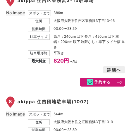
7
akippa 住吉区東粉浜3-13駐車場
No Image
386m
スポットまで
大阪府大阪市住吉区東粉浜3丁目13-16
住所
00:00〜23:59
営業時間
高さ：240cm 以下 長さ：450cm 以下 車
駐車サイズ
幅：200cm 以下 制限なし：車下 タイヤ幅 重
さ
平置き
駐車場形態
820円
最大料金
~/日
詳細へ
予約する
8
akippa 住吉団地駐車場(1007)
No Image
544m
スポットまで
大阪府大阪市住之江区粉浜3丁目13-9
住所
00:00〜23:59
営業時間