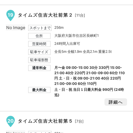
19
タイムズ住吉大社前第２
[11台]
No Image
256m
スポットまで
大阪府大阪市住吉区長峡町1
住所
24時間入出庫可
営業時間
全長5m 全幅1.9m 全高2.1m 重量2.5t
駐車サイズ
駐車場形態
月〜金 09:00-15:00 30分 330円 15:00-
通常料金
21:00 40分 220円 21:00-09:00 60分 110
円 土・日・祝 09:00-21:00 40分 220円
21:00-09:00 60分 110円
土・日・祝 当日１日最大料金
990円
(24時
最大料金
迄)
詳細へ
20
タイムズ住吉大社前第５
[7台]