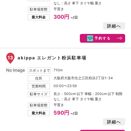
なし：高さ 車下 タイヤ幅 重さ
平置き
駐車場形態
300円
最大料金
~/日
詳細へ
予約する
13
akippa エレガント粉浜駐車場
No Image
710m
スポットまで
大阪府大阪市住之江区粉浜2丁目1-34
住所
00:00〜23:59
営業時間
長さ：500cm 以下 車幅：200cm 以下 制限
駐車サイズ
なし：高さ 車下 タイヤ幅 重さ
平置き
駐車場形態
590円
最大料金
~/日
詳細へ