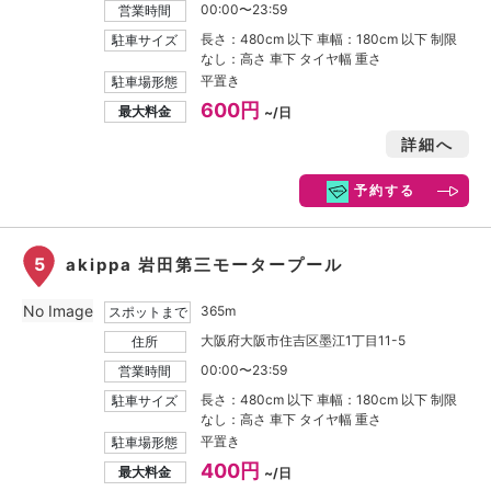
00:00〜23:59
営業時間
長さ：480cm 以下 車幅：180cm 以下 制限
駐車サイズ
なし：高さ 車下 タイヤ幅 重さ
平置き
駐車場形態
600円
最大料金
~/日
詳細へ
予約する
5
akippa 岩田第三モータープール
No Image
365m
スポットまで
大阪府大阪市住吉区墨江1丁目11-5
住所
00:00〜23:59
営業時間
長さ：480cm 以下 車幅：180cm 以下 制限
駐車サイズ
なし：高さ 車下 タイヤ幅 重さ
平置き
駐車場形態
400円
最大料金
~/日