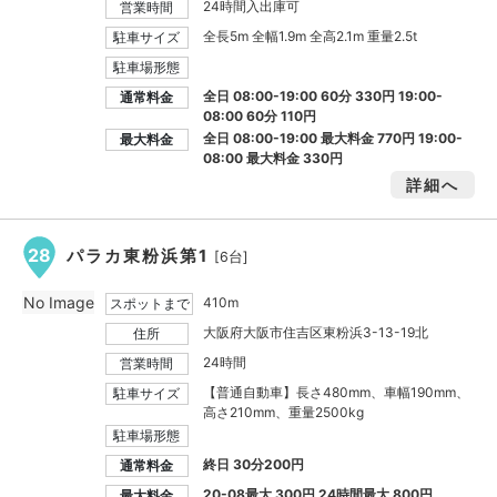
24時間入出庫可
営業時間
全長5m 全幅1.9m 全高2.1m 重量2.5t
駐車サイズ
駐車場形態
全日 08:00-19:00 60分 330円 19:00-
通常料金
08:00 60分 110円
全日 08:00-19:00 最大料金
770円
19:00-
最大料金
08:00 最大料金
330円
詳細へ
28
パラカ東粉浜第1
[6台]
No Image
410m
スポットまで
大阪府大阪市住吉区東粉浜3-13-19北
住所
24時間
営業時間
【普通自動車】長さ480mm、車幅190mm、
駐車サイズ
高さ210mm、重量2500kg
駐車場形態
終日 30分200円
通常料金
20-08最大
300円
24時間最大
800円
最大料金