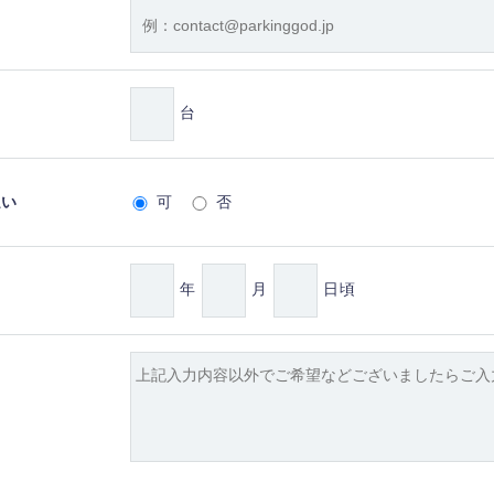
台
払い
可
否
年
月
日頃