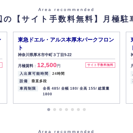
た場合を除き、お客様の個人情報をご本人の同意なく第三者に提供いたしま
Area recommended
辺の【サイト手数料無料】
月極駐
があった場合、すみやかに開示いたします（ご本人であることが確認できな
から訂正・追加・削除の請求がある場合は適切に対応いたします。
ン
東急ドエル・アルス本厚木パークフロン
ト
ての重要性を理解し、より適切に管理するよう社内教育を実施してまいりま
神奈川県厚木市中町３丁目9-22
12,500
料
サイト手数料無料
月極賃料
：
円
入出庫可能時間
24時間
設備
垂直多段
車両制限
全長 485/
全幅 180/
全高 155/
総重量
1800
Area recommended