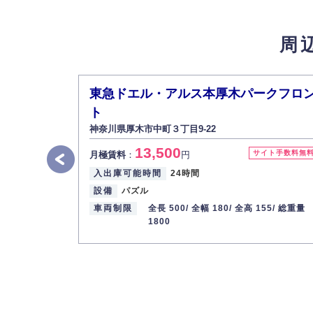
4.個人情報の第三者提供
法的義務など正当な理由に基づく要請があっ
周
5.個人情報の開示・訂正・削除
お客様ご本人から自己の個人情報開示の請求
また、個人情報の内容に誤りがあり、ご本人
東急ドエル・アルス本厚木パークフロ
6.個人情報管理の社内教育
ト
弊社社員全員が、個人情報の取り扱いについ
神奈川県厚木市中町３丁目9-22
株式会社ミコト
13,500
サイト手数料無
月極賃料
：
円
代表取締役社長 野口 幸男
入出庫可能時間
24時間
設備
パズル
車両制限
全長 500/
全幅 180/
全高 155/
総重量
1800