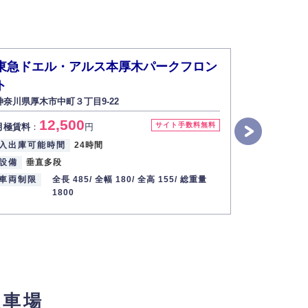
東急ドエル・アルス本厚木パークフロン
東急ドエ
ト
ト
神奈川県厚木市中町３丁目9-22
神奈川県厚木市
12,500
1
サイト手数料無料
月極賃料
：
円
月極賃料
：
入出庫可能時間
24時間
入出庫可能
設備
垂直多段
車両制限
車両制限
全長 485/
全幅 180/
全高 155/
総重量
1800
駐車場