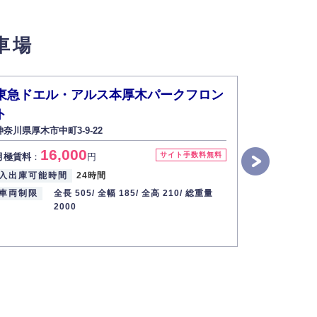
せん。
車場
い場合は開示いたしません）。
東急ドエル・アルス本厚木パークフロン
東急ドエ
ト
ト
す。
神奈川県厚木市中町3-9-22
神奈川県厚木市
16,000
1
2013年12月1日
サイト手数料無料
月極賃料
：
円
月極賃料
：
入出庫可能時間
24時間
入出庫可能
車両制限
全長 505/
全幅 185/
全高 210/
総重量
設備
機械
2000
車両制限