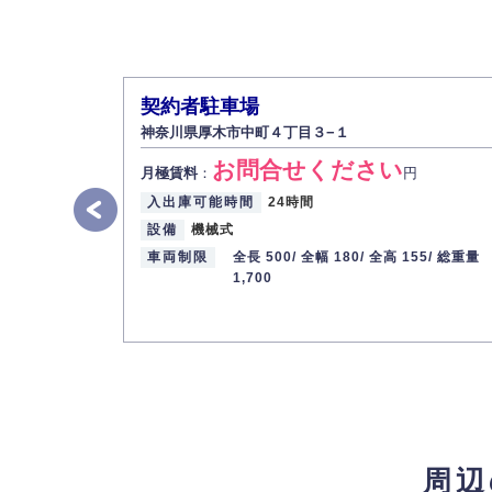
契約者駐車場
神奈川県厚木市中町４丁目３−１
お問合せください
月極賃料
：
円
入出庫可能時間
24時間
設備
機械式
車両制限
全長 500/
全幅 180/
全高 155/
総重量
1,700
周辺