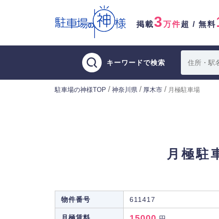
3
掲載
万件
超 / 無料
キーワードで検索
/
/
/
駐車場の神様TOP
神奈川県
厚木市
月極駐車場
月極駐
物件番号
611417
15000
月極賃料
円