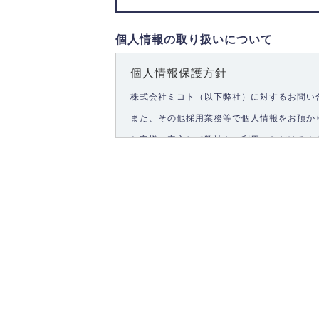
個人情報の取り扱いについて
個人情報保護方針
株式会社ミコト（以下弊社）に対するお問い
また、その他採用業務等で個人情報をお預か
お客様に安心して弊社をご利用いただけるよ
1.個人情報の取得
弊社は、お客様に対して偽りや不正な方法を
2.個人情報の利用
弊社は個人情報を以下の目的にのみ利用いた
以下に定めない目的で個人情報を利用する場
お問い合わせに対する回答、資料等の送付
採用に関する回答、情報の提供
３.個人情報の安全管理
弊社は取り扱う個人情報の外部への漏洩を防