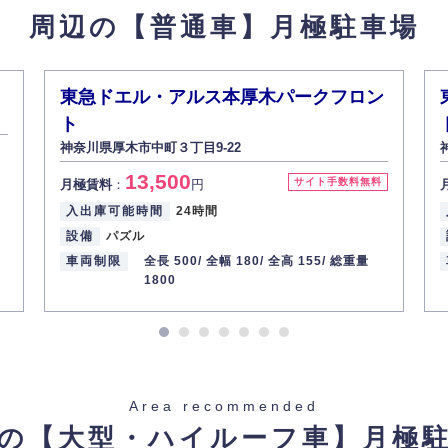
周辺の【普通車】
月極駐車場
東急ドエル・アルス本厚木パークフロン
ト
神奈川県厚木市中町３丁目9-22
13,500
サイト手数料無料
月極賃料
：
円
入出庫可能時間
24時間
設備
パズル
車両制限
全長 500/
全幅 180/
全高 155/
総重量
1800
Area recommended
の【大型・ハイルーフ車】
月極