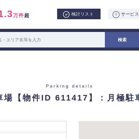
1.3
検討リスト
サービ
万件
超
Parking details
車場
【物件ID 611417】：月極