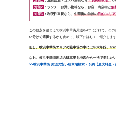
対策1
：混雑回避・コスパ重視なら
「予約駐車場」
で
対策2
：ランチ・お買い物等なら、お店・商店街と
無
対策3
：利便性重視
なら、
中華街の前後の
目的(エリア
この観点を踏まえて横浜中華街周辺を4つに分けて、その
い分けて選択するか
も含めて、以下に詳しくご紹介しま
但し、横浜中華街エリアの駐車場の中には年末年始、G
なお、横浜中華街周辺の駐車場を地図から一括で探した
>>横浜中華街 周辺の安い駐車場検索・予約【最大料金・