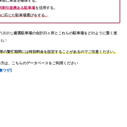
事前に車室を確保する。
料割引提携ある駐車場
を活用する
。
)
に応じた駐車場選びをする。
代表的な
厳選駐車場の合計21ヶ所とこれらの駐車場をどのように賢く使
すね！
W等の繁忙期間には特別料金を設定することがあるのでご注意ください。
い方は、こちらのデータベースをご利用ください
裏ワザ】