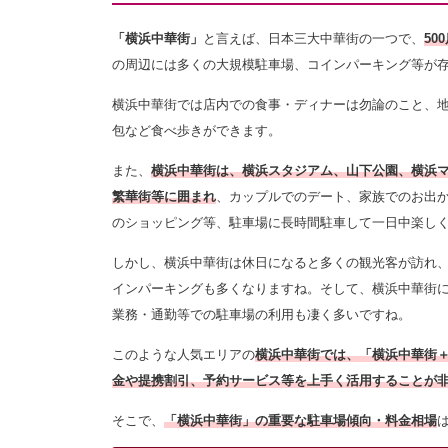
「横浜中華街」
と言えば、日本三大中華街の一つで、
5
の周辺には多くの大規模駐車場、コインパーキング等が
横浜中華街では店内での食事・ディナーは勿論のこと、
包など食べ歩きができます。
また、
横浜中華街は、横浜スタジアム、山下公園、横浜
繁華街等に囲まれ
、カップルでのデート、家族でのお出
のショッピング等、駐車場に長時間駐車して一日中楽し
しかし、横浜中華街は休日になると多くの観光客が訪れ
インパーキングも多くなりますね。そして、横浜中華街
業務・通勤等での駐車場の利用も凄く多いですね。
このような人気エリアの
横浜中華街では、「横浜中華街
金や提携割引、予約サービス等を上手く活用することが
そこで、
「横浜中華街」の重要な駐車場傾向・料金相場