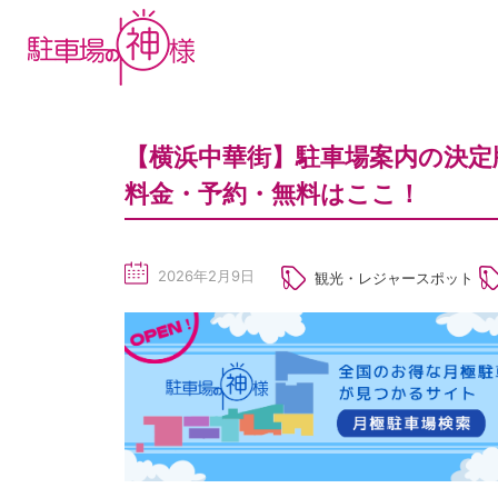
【横浜中華街】駐車場案内の決定
料金・予約・無料はここ！
2026年2月9日
観光・レジャースポット
sc
he
du
le