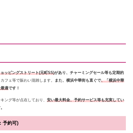
ョッピングストリート(元町SS)
があり、チャーミングセール等も定期的
、カフェ等で賑わい混雑します。
また、横浜中華街も直ぐで
、「横浜中華
は最適
です！
ーキング等が点在しており、
安い最大料金、予約サービス等も充実してい
す。
：予約可)