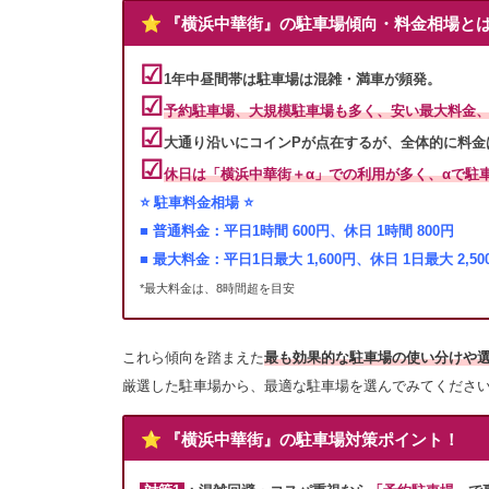
⭐️ 『横浜中華街』の駐車場傾向・料金相場と
☑︎
1年中昼間帯は駐車場は混雑・満車が頻発。
☑︎
予約駐車場、大規模駐車場も多く、安い最大料金
☑︎
大通り沿いにコインPが点在するが、全体的に料金
☑︎
休日は「横浜中華街＋α」での利用が多く、αで駐
⭐️ 駐車料金相場 ⭐️
■ 普通料金：平日
1時間 600円、休日 1時間 800円
■ 最大料金：平日1日最大 1,600円、休日 1日最大 2,50
*最大料金は、8時間超を目安
これら傾向を踏まえた
最も効果的な駐車場の使い分けや選
厳選した駐車場から、最適な駐車場を選んでみてくださ
⭐️ 『横浜中華街』の駐車場対策ポイント！