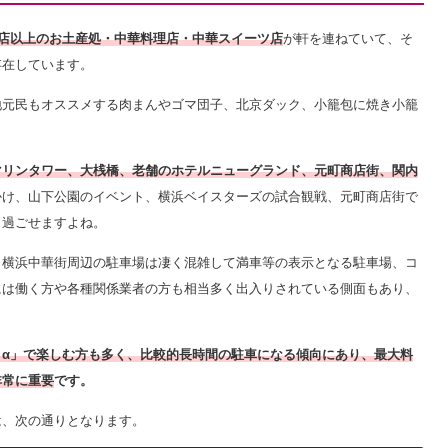
00店以上のお土産処・中華料理店・中華スイーツ店
が軒を連ねていて、そ
存在しています。
地元民もオススメする肉まんやゴマ団子、北京ダック、小籠包に焼き小籠
マリンタワー、大桟橋、老舗のホテルニューグランド、元町商店街、関内
かけ、山下公園のイベント、横浜ベイスターズの試合観戦、元町商店街で
く過ごせますよね。
、横浜中華街周辺の駐車場は凄く混雑して満車等の表示となる駐車場、コ
には働く方や各種関係業者の方も相当多く出入りされている側面もあり、
＋α」で楽しむ方も多く、比較的長時間の駐車になる傾向にあり、最大料
非常に重要
です。
は、次の通りとなります。