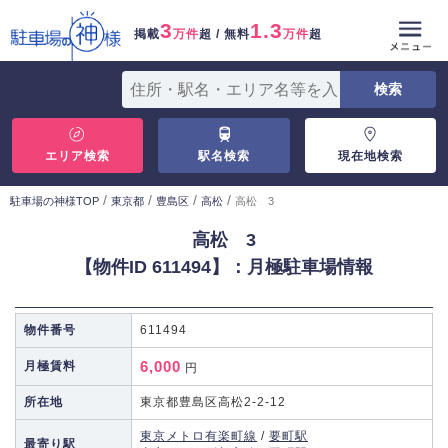
3
1.3
掲載
万件
超 / 無料
万件
超
エリア検索
駅名検索
現在地検索
/
/
/
/
駐車場の神様TOP
東京都
豊島区
高松
高松 3
高松 3
【物件ID 611494】：月極駐車場情報
物件番号
611494
6,000
月極賃料
円
所在地
東京都豊島区高松2-2-12
東京メトロ有楽町線
/
要町駅
最寄り駅