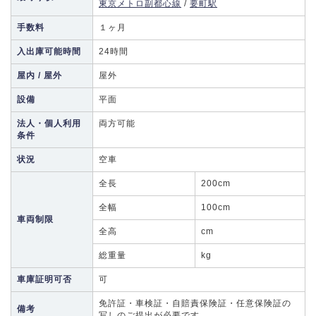
東京メトロ副都心線
/
要町駅
手数料
１ヶ月
入出庫可能時間
24時間
屋内 / 屋外
屋外
設備
平面
法人・個人利用
両方可能
条件
状況
空車
全長
200cm
全幅
100cm
車両制限
全高
cm
総重量
kg
車庫証明可否
可
免許証・車検証・自賠責保険証・任意保険証の
備考
写しのご提出が必要です。