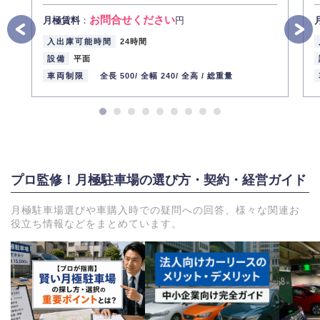
お問合せください
月極賃料
：
円
入出庫可能時間
24時間
設備
平面
車両制限
全長 500/
全幅 240/
全高 /
総重量
プロ監修！月極駐車場の選び方・契約・経営ガイド
月極駐車場選びや車購入時での疑問への回答、様々な関連お
役立ち情報などをまとめています。