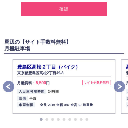
弊社は、お客様に対して偽りや不正な方法を取ることなく、適正に個人情
報を取得いたします。
2.個人情報の利用
弊社は個人情報を以下の目的にのみ利用いたします。
以下に定めない目的で個人情報を利用する場合、あらかじめご本人の同意
を得た上で行ないます。
周辺の【サイト手数料無料】
お問い合わせに対する回答、資料等の送付
月極駐車場
採用に関する回答、情報の提供
３.個人情報の安全管理
弊社は取り扱う個人情報の外部への漏洩を防止し、その利用目的に応じて
豊島区高松２丁目（バイク）
適切かつ安全に管理します。
東京都豊島区高松2丁目49-8
4.個人情報の第三者提供
5,500
月極賃料
：
円
サイト手数料無料
法的義務など正当な理由に基づく要請があった場合を除き、お客様の個人
情報をご本人の同意なく第三者に提供いたしません。
入出庫可能時間
24時間
5.個人情報の開示・訂正・削除
設備
平面
お客様ご本人から自己の個人情報開示の請求があった場合、すみやかに開
車両制限
全長 210/
全幅 80/
全高 0/
総重量
示いたします（ご本人であることが確認できない場合は開示いたしませ
ん）。
また、個人情報の内容に誤りがあり、ご本人から訂正・追加・削除の請求
がある場合は適切に対応いたします。