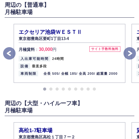
周辺の【普通車】
6.個人情報管理の社内教育
月極駐車場
弊社社員全員が、個人情報の取り扱いについての重要性を理解し、より適
切に管理するよう社内教育を実施してまいります。
株式会社ミコト
エクセリア池袋ＷＥＳＴⅡ
2013年12月1日
代表取締役社長 野口 幸男
東京都豊島区要町1丁目13-4
30,000
月極賃料
：
円
サイト手数料無料
入出庫可能時間
24時間
設備
垂直多段
車両制限
全長 505/
全幅 185/
全高 200/
総重量 2000
周辺の【大型・ハイルーフ車】
月極駐車場
高松1-7駐車場
東京都豊島区高松１丁目７ー２