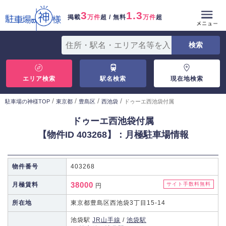
3
1.3
掲載
万件
超 / 無料
万件
超
エリア検索
駅名検索
現在地検索
/
/
/
/
駐車場の神様TOP
東京都
豊島区
西池袋
ドゥーエ西池袋付属
ドゥーエ西池袋付属
【物件ID 403268】：月極駐車場情報
物件番号
403268
38000
月極賃料
サイト手数料無料
円
所在地
東京都豊島区西池袋3丁目15-14
池袋駅
JR山手線
/
池袋駅