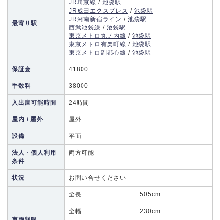
JR埼京線
/
池袋駅
JR成田エクスプレス
/
池袋駅
JR湘南新宿ライン
/
池袋駅
最寄り駅
西武池袋線
/
池袋駅
東京メトロ丸ノ内線
/
池袋駅
東京メトロ有楽町線
/
池袋駅
東京メトロ副都心線
/
池袋駅
保証金
41800
手数料
38000
入出庫可能時間
24時間
屋内 / 屋外
屋外
設備
平面
法人・個人利用
両方可能
条件
状況
お問い合せください
全長
505cm
全幅
230cm
車両制限