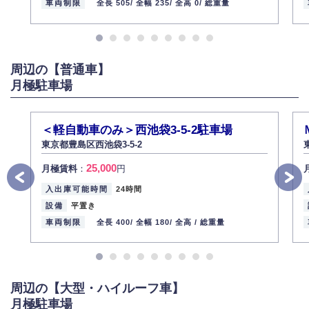
お客様ご本人から自己の個人情報開示の請求があった場合、すみやかに開
車両制限
全長 505/
全幅 235/
全高 0/
総重量
示いたします（ご本人であることが確認できない場合は開示いたしませ
ん）。
また、個人情報の内容に誤りがあり、ご本人から訂正・追加・削除の請求
がある場合は適切に対応いたします。
周辺の【普通車】
6.個人情報管理の社内教育
月極駐車場
弊社社員全員が、個人情報の取り扱いについての重要性を理解し、より適
切に管理するよう社内教育を実施してまいります。
株式会社ミコト
＜軽自動車のみ＞西池袋3-5-2駐車場
2013年12月1日
代表取締役社長 野口 幸男
東京都豊島区西池袋3-5-2
25,000
月極賃料
：
円
入出庫可能時間
24時間
設備
平置き
車両制限
全長 400/
全幅 180/
全高 /
総重量
周辺の【大型・ハイルーフ車】
月極駐車場