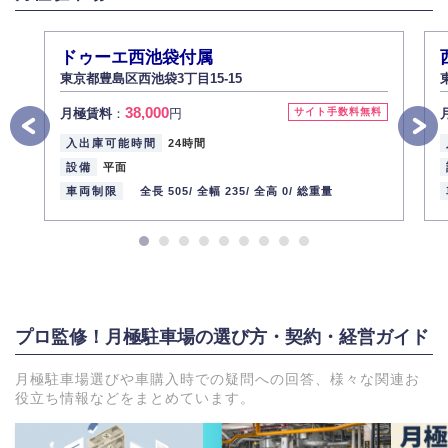
ドゥーエ西池袋付属
東京都豊島区西池袋3丁目15-15
38,000
月極賃料
：
円
サイト手数料無料
入出庫可能時間
24時間
設備
平面
車両制限
全長 505/
全幅 235/
全高 0/
総重量
プロ監修！月極駐車場の選び方・契約・経営ガイド
月極駐車場選びや車購入時での疑問への回答、様々な関連お
役立ち情報などをまとめています。