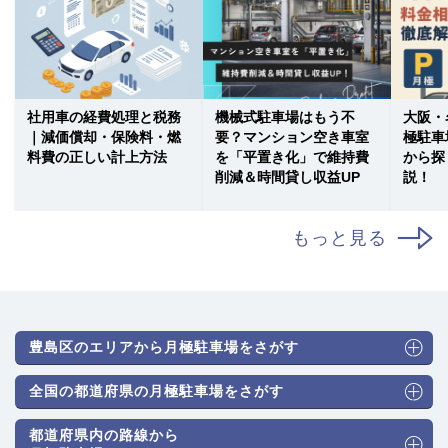
社用車の経費処理と税務
機械式駐車場はもう不
大阪・
｜減価償却・保険料・燃
要？マンション空き車室
極駐車
料費の正しい計上方法
を「平置き化」で維持費
から探
削減＆時間貸し収益UP
説！
もっと見る
豊島区のエリアから月極駐車場をさがす
全国の都道府県の月極駐車場をさがす
都道府県内の路線から