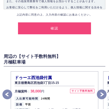
また、その他採用業務等で個人情報をお預かりすることがあります。
お客様に安心して弊社をご利用いただけるよう、個人情報に関する法令を
遵守し、適切な取り扱いをいたします。
上記内容に同意の上、入力内容の確認にお進みください。
1.個人情報の取得
弊社は、お客様に対して偽りや不正な方法を取ることなく、適正に個人情
報を取得いたします。
2.個人情報の利用
弊社は個人情報を以下の目的にのみ利用いたします。
以下に定めない目的で個人情報を利用する場合、あらかじめご本人の同意
を得た上で行ないます。
周辺の【サイト手数料無料】
お問い合わせに対する回答、資料等の送付
月極駐車場
採用に関する回答、情報の提供
３.個人情報の安全管理
弊社は取り扱う個人情報の外部への漏洩を防止し、その利用目的に応じて
ドゥーエ西池袋付属
適切かつ安全に管理します。
東京都豊島区西池袋3丁目15-15
4.個人情報の第三者提供
38,000
月極賃料
：
円
サイト手数料無料
法的義務など正当な理由に基づく要請があった場合を除き、お客様の個人
情報をご本人の同意なく第三者に提供いたしません。
入出庫可能時間
24時間
5.個人情報の開示・訂正・削除
設備
平面