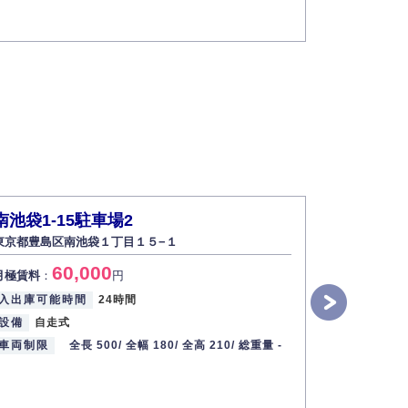
南池袋1-15駐車場2
イトーピ
東京都豊島区南池袋１丁目１５−１
東京都豊島区
60,000
2
月極賃料
：
円
月極賃料
：
入出庫可能時間
24時間
入出庫可能
設備
自走式
設備
パズ
車両制限
全長 500/
全幅 180/
全高 210/
総重量 -
車両制限