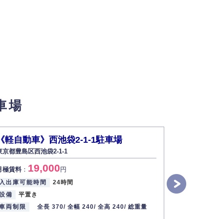
せん。
車場
い場合は開示いたしません）。
《軽自動車》西池袋2-1-1駐車場
＜軽自動
東京都豊島区西池袋2-1-1
東京都豊島区西
す。
19,000
2
月極賃料
：
円
月極賃料
：
2013年12月1日
入出庫可能時間
24時間
入出庫可能
設備
平置き
設備
平置
車両制限
全長 370/
全幅 240/
全高 240/
総重量
車両制限