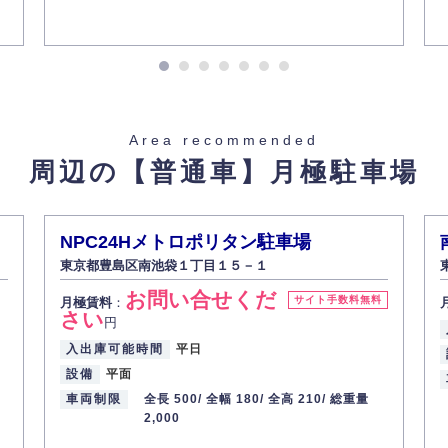
Area recommended
周辺の【普通車】
月極駐車場
NPC24Hメトロポリタン駐車場
東京都豊島区南池袋１丁目１５－１
お問い合せくだ
サイト手数料無料
月極賃料
：
さい
円
入出庫可能時間
平日
設備
平面
車両制限
全長 500/
全幅 180/
全高 210/
総重量
2,000