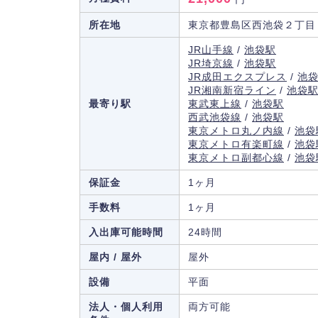
所在地
東京都豊島区西池袋２丁目
JR山手線
/
池袋駅
JR埼京線
/
池袋駅
JR成田エクスプレス
/
池
JR湘南新宿ライン
/
池袋
最寄り駅
東武東上線
/
池袋駅
西武池袋線
/
池袋駅
東京メトロ丸ノ内線
/
池袋
東京メトロ有楽町線
/
池袋
東京メトロ副都心線
/
池袋
保証金
1ヶ月
手数料
1ヶ月
入出庫可能時間
24時間
屋内 / 屋外
屋外
設備
平面
法人・個人利用
両方可能