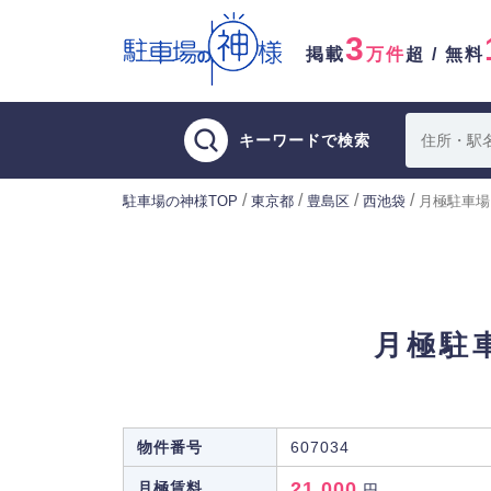
3
掲載
万件
超 / 無料
キーワードで検索
/
/
/
/
駐車場の神様TOP
東京都
豊島区
西池袋
月極駐車場
月極駐
物件番号
607034
21,000
月極賃料
円