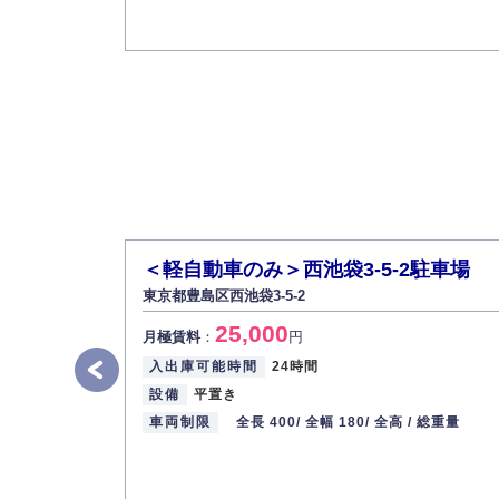
＜軽自動車のみ＞西池袋3-5-2駐車場
東京都豊島区西池袋3-5-2
25,000
月極賃料
：
円
入出庫可能時間
24時間
設備
平置き
車両制限
全長 400/
全幅 180/
全高 /
総重量