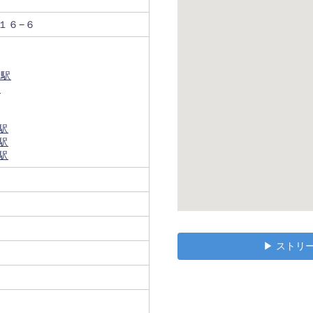
１６−６
袋駅
駅
駅
駅
駅
▶︎ スト