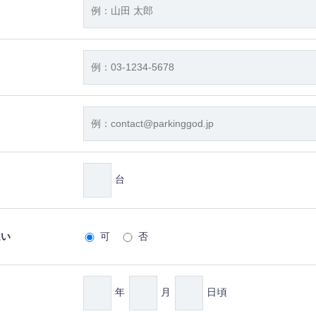
台
払い
可
否
年
月
日頃