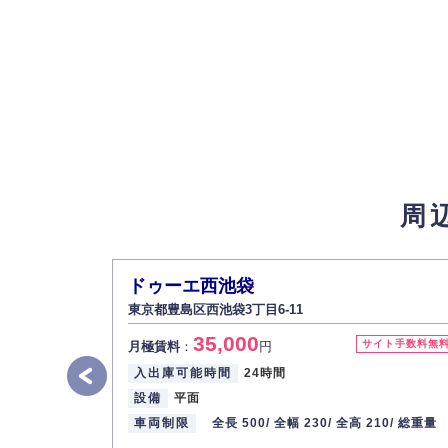
弊社は個人情報を以下の目的にのみ利用いた
以下に定めない目的で個人情報を利用する場
お問い合わせに対する回答、資料等の送付
採用に関する回答、情報の提供
３.個人情報の安全管理
弊社は取り扱う個人情報の外部への漏洩を防
4.個人情報の第三者提供
法的義務など正当な理由に基づく要請があっ
周
5.個人情報の開示・訂正・削除
お客様ご本人から自己の個人情報開示の請求
また、個人情報の内容に誤りがあり、ご本人
ドゥーエ西池袋
6.個人情報管理の社内教育
東京都豊島区西池袋3丁目6-11
弊社社員全員が、個人情報の取り扱いについ
35,000
株式会社ミコト
サイト手数料無
月極賃料
：
円
入出庫可能時間
24時間
代表取締役社長 野口 幸男
設備
平面
車両制限
全長 500/
全幅 230/
全高 210/
総重量