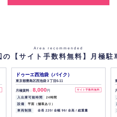
します。
合、あらかじめご本人の同意を得た上で行ないます。
止し、その利用目的に応じて適切かつ安全に管理します。
た場合を除き、お客様の個人情報をご本人の同意なく第三者に提供いたしま
Area recommended
辺の【サイト手数料無料】
月極駐
があった場合、すみやかに開示いたします（ご本人であることが確認できな
から訂正・追加・削除の請求がある場合は適切に対応いたします。
ドゥーエ西池袋（バイク）
東京都豊島区西池袋３丁目6-11
ての重要性を理解し、より適切に管理するよう社内教育を実施してまいりま
8,000
料
サイト手数料無料
月極賃料
：
円
入出庫可能時間
24時間
設備
平面（舗装あり）
車両制限
全長 220/
全幅 96/
全高 /
総重量