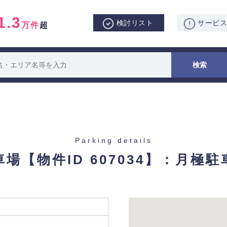
1.3
検討リスト
サービ
万件
超
Parking details
車場
【物件ID 607034】：月極